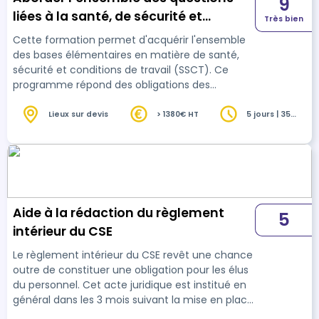
9
liées à la santé, de sécurité et
Très bien
conditions de travail (SSCT)
Cette formation permet d'acquérir l'ensemble
des bases élémentaires en matière de santé,
sécurité et conditions de travail (SSCT). Ce
programme répond des obligations des
entreprises de 300 salariés et plus. Les élus
disposeront de toutes les clés pour traiter des
Lieux sur devis
> 1380€ HT
5 jours | 35
heures
questions afférentes à leurs missions.
Aide à la rédaction du règlement
5
intérieur du CSE
Le règlement intérieur du CSE revêt une chance
outre de constituer une obligation pour les élus
du personnel. Cet acte juridique est institué en
général dans les 3 mois suivant la mise en place
du bureau du CSE. Le moteur de ce document