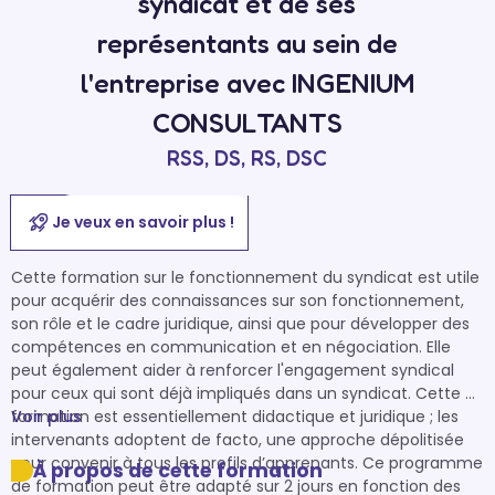
syndicat et de ses
représentants au sein de
l'entreprise avec INGENIUM
CONSULTANTS
RSS, DS, RS, DSC
Je veux en savoir plus !
Cette formation sur le fonctionnement du syndicat est utile 
pour acquérir des connaissances sur son fonctionnement, 
son rôle et le cadre juridique, ainsi que pour développer des 
compétences en communication et en négociation. Elle 
peut également aider à renforcer l'engagement syndical 
pour ceux qui sont déjà impliqués dans un syndicat. Cette 
formation est essentiellement didactique et juridique ; les 
Voir plus
intervenants adoptent de facto, une approche dépolitisée 
pour convenir à tous les profils d’apprenants. Ce programme 
À propos de cette formation
de formation peut être adapté sur 2 jours en fonction des 