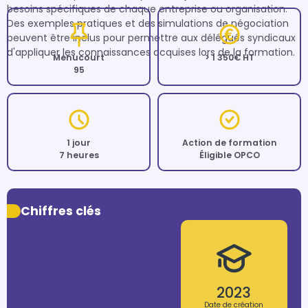
besoins spécifiques de chaque entreprise ou organisation. 
Des exemples pratiques et des simulations de négociation 
peuvent être inclus pour permettre aux délégués syndicaux 
d'appliquer les connaissances acquises lors de la formation.
Menucourt
> 1 350€ HT
95
1 jour
Action de formation
7 heures
Éligible OPCO
Chiffres clés
2023
Date de création