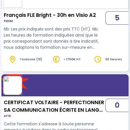
Français FLE Bright - 30h en Visio A2
5
FEEIM
Nb: Les prix indiqués sont des prix TTC (HT). Nb:
Les heures de formation indiquées ainsi que le
prix correspondant sont donnés à tire indicatif,
nous adaptons la formation sur-mesure en
fonction de votre niveau d'entrée, vos objectifs
de sortie ainsi que de vos besoins personnels en
Toulouse (31)
> 1750€ HT
30 heures
termes de formation. Pour permettre aux
candidats d'avoir une formation 100 %
personnalisée, nous avons conçu cette
formation en individuel et Visio (distantiel). Pour
cette formation . Les avantages de cette
métho…
CERTIFICAT VOLTAIRE - PERFECTIONNER
0
SA COMMUNICATION ÉCRITE EN LANGUE
AF4I
FRANÇAISE
Cette formation s'adresse à toute personne