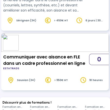
amenée à rédiger dans le cadre professionnel
(courriels, lettres, synthèse, etc.) et devant
améliorer son efficacité, son aisance et sa
maîtrise du
français
en révisant et en apprenant
les bases à appliquer.
Sérignan (34)
> 450€ HT
6 jours | 30
heures
Communiquer avec aisance en FLE
0
dans un cadre professionnel en ligne
ESTATRADS
Sauvian (34)
> 1150€ HT
18 heures
Découvrir plus de formations !
Formation en
Formation en
Formation en
Formation en