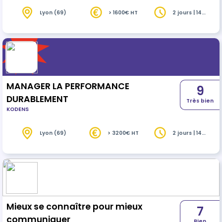
Lyon (69)
> 1600€ HT
2 jours | 14
heures
MANAGER LA PERFORMANCE
9
DURABLEMENT
Très bien
KODENS
Lyon (69)
> 3200€ HT
2 jours | 14
heures
Mieux se connaître pour mieux
7
communiquer
Bien