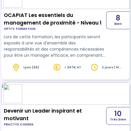
OCAPIAT Les essentiels du
8
management de proximité - Niveau 1
Bien
OPTI'C FORMATION
Lors de cette formation, les participants seront
exposés à une vue d'ensemble des
responsabilités et des compétences nécessaires
pour être un manager efficace, en comprenant
la valeur ajoutée du manager et en positionnant
leurs actions managériales. Les participants
Lyon (69)
> 347€ HT
2 jours | 14
heures
découvriront et intégreront les premiers outils
indispensables à la fonction de manager. La
formation-action inclut des ateliers pratiques,
des retours d'expériences, des exercices et
challenges permettant l’utilisation opérationnel…
Devenir un Leader inspirant et
10
motivant
Très bien
PRACTYS CONSEIL