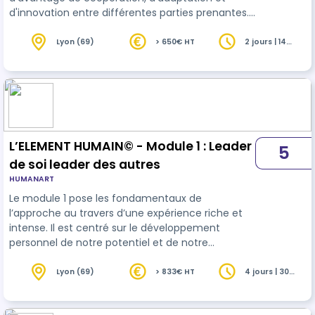
d'innovation entre différentes parties prenantes.
Face à des enjeux complexes, les réponses ne
peuvent plus être uniquement individuelles ou
Lyon (69)
> 650€ HT
2 jours | 14
heures
descendantes. La posture de facilitation en
intelligence collective se présente comme une
démarche plus créative, coopérative et
d’accompagnement au changement.
L’intelligence collective permet de mobiliser les
ressources d’…
L’ELEMENT HUMAIN© - Module 1 : Leader
5
de soi leader des autres
HUMANART
Le module 1 pose les fondamentaux de
l’approche au travers d’une expérience riche et
intense. Il est centré sur le développement
personnel de notre potentiel et de notre
leadership singulier. Il permet de mieux
comprendre nos relations avec les autres et des
Lyon (69)
> 833€ HT
4 jours | 30
heures
autres avec nous et nos zones éventuelles de
rigidités. Notre rapport au choix et à l’authenticité