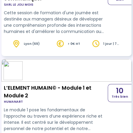
SARL LE JOLI MOIS
Cette session de formation d'une journée est
destinée aux managers désireux de développer
une compréhension profonde des interactions
humaines et d'améliorer la communication au
sein de leurs équipes. À travers des exercices
pratiques, les participants exploreront les
Lyon (69)
> 0€ HT
1 jour | 7
heures
différentes facettes de la communication
interpersonnelle, apprendront à reconnaître les
différents modes de réactions et à utiliser des
outils pour faciliter des échanges plus efficaces
et constructifs.
L’ELEMENT HUMAIN© - Module 1 et
10
Module 2
Très bien
HUMANART
Le module 1 pose les fondamentaux de
l’approche au travers d’une expérience riche et
intense. Il est centré sur le développement
personnel de notre potentiel et de notre