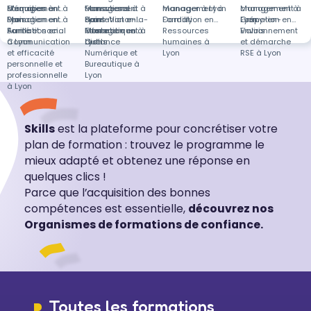
d'équipes à
Management à
Formation en
transversal à
Management à
Formations
manager à Lyon
Management à
changement à
Management à
Lyon
Paris
Management à
Formation en
Lyon
Saint-Victor-la-
dans
Formation en
Dardilly
Formation en
Lyon
Crépy-en-
Formation en
Aurillac
Santé et social
Formation en
Coste
Management à
Informatique à
Formation en
Ressources
Valois
Environnement
à Lyon
Communication
distance
Lyon
Outils
humaines à
et démarche
et efficacité
Numérique et
Lyon
RSE à Lyon
personnelle et
Bureautique à
professionnelle
Lyon
à Lyon
Skills
est la plateforme pour concrétiser votre
plan de formation : trouvez le programme le
mieux adapté et obtenez une réponse en
quelques clics !
Parce que l’acquisition des bonnes
compétences est essentielle,
découvrez nos
Organismes de formations de confiance.
Toutes les formations