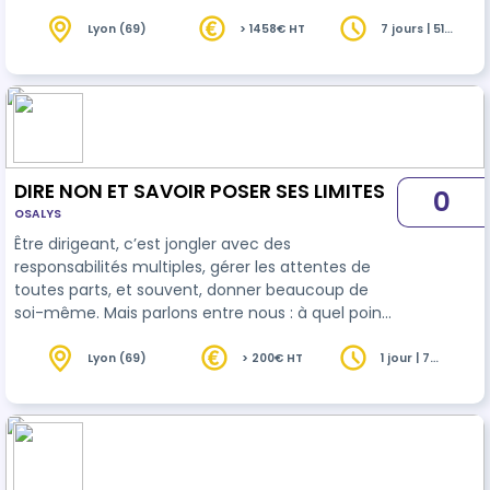
leadership singulier. Il permet de mieux
comprendre nos relations avec les autres et des
Lyon (69)
> 1458€ HT
7 jours | 51
heures
autres avec nous et nos zones éventuelles de
rigidités. Notre rapport au choix et à l’authenticité
seront questionnés pour mieux nous aider à en
comprendre l’impact dans notre rapport au
monde. Nous entrerons petit à petit en contact
profond…
DIRE NON ET SAVOIR POSER SES LIMITES
0
OSALYS
Être dirigeant, c’est jongler avec des
responsabilités multiples, gérer les attentes de
toutes parts, et souvent, donner beaucoup de
soi-même. Mais parlons entre nous : à quel point
vous sentez-vous à l’aise pour poser vos limites,
aussi bien avec vos équipes, vos collaborateurs
Lyon (69)
> 200€ HT
1 jour | 7
heures
que dans votre vie personnelle? Dans votre rôle,
poser des limites claires n’est pas un luxe, c’est
une nécessité. Pourtant, c’est aussi l’un des plus
grands défis pour beaucoup de dirigeants. Dire
non, une question de…