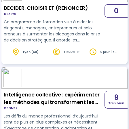
DECIDER, CHOISIR ET (RENONCER)
0
OSALYS
Ce programme de formation vise à aider les
dirigeants, managers, entrepreneurs et solo-
preneurs à surmonter les blocages dans la prise
de décision stratégique. Il aborde les
mécanismes du choix, l'influence des biais
cognitifs et des émotions, et propose des outils
Lyon (69)
> 200€ HT
0 jour | 7
heures
décisionnels puissants pour évaluer les risques et
anticiper les conséquences. Les participants
apprendront à clarifier leur processus de choix, à
distinguer l'essentiel de l'accessoire dans un
contexte complexe, et à gérer la pression…
Intelligence collective : expérimenter
9
les méthodes qui transforment les
Très bien
OSONS+
dynamiques de groupe
Les défis du monde professionnel d’aujourd’hui
sont de plus en plus complexes et nécessitent
d'avantage de coopération, d'adaptation et