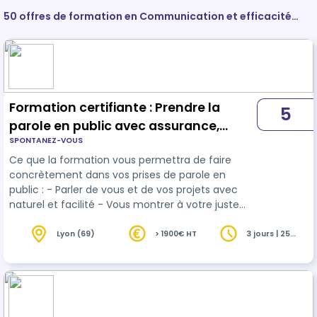
50 offres de formation en Communication et efficacité
personnelle et professionnelle
Formation certifiante : Prendre la
5
parole en public avec assurance,
SPONTANEZ-VOUS
pertinence et adaptabilité
Ce que la formation vous permettra de faire
concrètement dans vos prises de parole en
public : - Parler de vous et de vos projets avec
naturel et facilité - Vous montrer à votre juste
valeur - Vous exprimer à l'oral avec confiance -
Concevoir des interventions claires,
Lyon (69)
> 1900€ HT
3 jours | 25
heures
convaincantes et agréables à écouter -
Improviser avec pertinence et assurance en cas
d'imprévus En restant vous-même, bien entendu
!