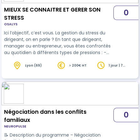
MIEUX SE CONNAITRE ET GERER SON
0
STRESS
OSALYS
Ici l’objectif, c’est vous. La gestion du stress du
dirigeant, on en parle ? En tant que dirigeant,
manager ou entrepreneur, vous êtes confrontés
au quotidien à différents types de pressions : -
Les attentes élevées de vos équipes, de vos
partenaires et parfois même de vous-même ; -
Lyon (69)
> 200€ HT
1 jour | 7
heures
Des situations émotionnellement intenses qui
demandent de garder votre sang-froid ; - Le
stress, qui peut s’accumuler sans avoir toujours le
temps ou les outils pour le gérer efficacement.
Négociation dans les conflits
0
familiaux
NEUROPULSE
📝 Description du programme – Négociation