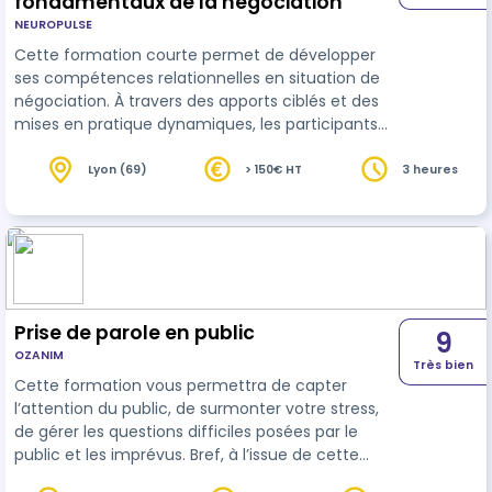
fondamentaux de la négociation
NEUROPULSE
Cette formation courte permet de développer
ses compétences relationnelles en situation de
négociation. À travers des apports ciblés et des
mises en pratique dynamiques, les participants
apprennent à identifier leur style, adapter leur
posture et mobiliser les bons leviers pour
Lyon (69)
> 150€ HT
3 heures
construire des accords efficaces. Un format
intensif pour gagner en clarté, en impact et en
confiance dans ses échanges professionnels.
Prise de parole en public
9
OZANIM
Très bien
Cette formation vous permettra de capter
l’attention du public, de surmonter votre stress,
de gérer les questions difficiles posées par le
public et les imprévus. Bref, à l’issue de cette
formation, prendre la parole en public deviendra