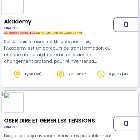
Akademy
0
OSALYS
🦸‍♀️ SUPER FORMATEURS
👥 FORMATION COLLABORATIVE
Sur 4 mois à raison de 1,5 jours par mois,
l’Akademy est un parcours de transformation où
chaque atelier agit comme un levier de
changement profond, pour réinventer sa
manière d’être, d’entrer en relation, de traverser
les tensions et de passer à l’action. En parallèle,
Lyon (69)
> 1950€ HT
6 jours | 42
heures
nous réalisons un parcours de coaching
personnalisé, complémentaire aux sessions en
groupe. Vous parvenez ainsi à fixer un cap clair
tout en bénéficiant de la puissance de
l’intelligence collective. Vous gagnez en lucidité
sur ce …
OSER DIRE ET GERER LES TENSIONS
0
OSALYS
Dire, c’est déjà avancer. Vous êtes probablement