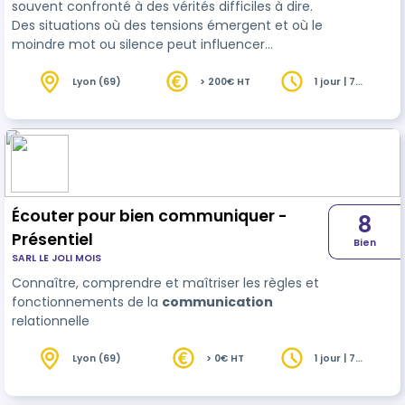
souvent confronté à des vérités difficiles à dire.
Des situations où des tensions émergent et où le
moindre mot ou silence peut influencer
profondément la dynamique de votre
organisation. Dans votre rôle de dirigeant ou de
Lyon (69)
> 200€ HT
1 jour | 7
heures
manager, vous êtes en première ligne lorsqu’il
s’agit de prendre des décisions critiques, de
trancher dans des situations conflictuelles ou
encore de poser des limites claires. Pourtant, tout
n’est pas toujours simple. Dire le…
Écouter pour bien communiquer -
8
Présentiel
Bien
SARL LE JOLI MOIS
Connaître, comprendre et maîtriser les règles et
fonctionnements de la
communication
relationnelle
Lyon (69)
> 0€ HT
1 jour | 7
heures