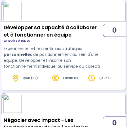
Développer sa capacité à collaborer
0
et à fonctionner en équipe
LA BOÎTE À INDÉS
Expérimenter et ressentir ses stratégies
personnelle
s de positionnement au sein d'une
équipe. Développer et inscrire son
fonctionnement individuel au service du collectif.
Optimiser la dynamique collective afin
d'atteindre un objectif commun. Le cheval est un
Lyon (69)
> 1120€ HT
1 jour | 5
heures
allié de choix pour révéler le fonc…
Négocier avec impact - Les
0