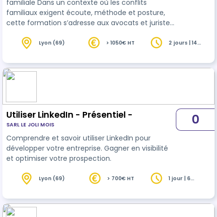
familiale Dans un contexte où les conflits
familiaux exigent écoute, méthode et posture,
cette formation s’adresse aux avocats et juristes
souhaitant professionnaliser leur approche de la
négociation. Conçue pour les praticiens du droit
Lyon (69)
> 1050€ HT
2 jours | 14
heures
de la famille, elle propose une immersion dans la
méthode DBS (Diagnostic – Buts – Stratégies), un
cadre structurant pour préparer et conduire une
négociation avec rigueur et éthique. Les
participants apprendront à identi…
Utiliser LinkedIn - Présentiel -
0
SARL LE JOLI MOIS
Comprendre et savoir utiliser LinkedIn pour
développer votre entreprise. Gagner en visibilité
et optimiser votre prospection.
Lyon (69)
> 700€ HT
1 jour | 6
heures