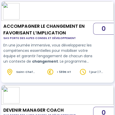
ACCOMPAGNER LE CHANGEMENT EN
0
FAVORISANT L’IMPLICATION
SAS PORTE DES ALPES CONSEIL ET DÉVELOPPEMENT
En une journée immersive, vous développerez les
compétences essentielles pour mobiliser votre
équipe et garantir l’engagement de chacun dans
un contexte de
changement
. Le programme
intègre une méthode exclusive à Vakom : la
méthode de l’engagement et son outil associé :
Saint-Chef
> 589€ HT
1 jour | 7
(38)
heures
la carte de l’implication. Elle permet d'analyser sa
propre implication et celles des membres de son
équipe sur un projet donné et d'identif…
DEVENIR MANAGER COACH
0