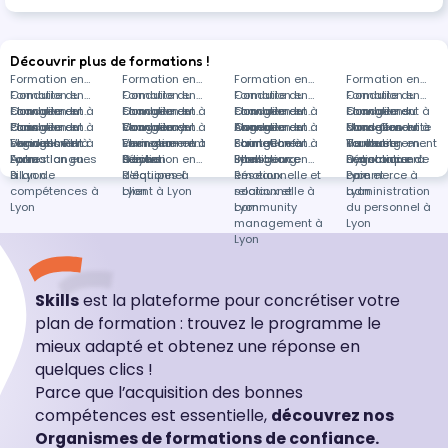
Découvrir plus de formations !
Formation en
Formation en
Formation en
Formation en
Conduite du
Formation en
Conduite du
Formation en
Conduite du
Formation en
Conduite du
Formation en
changement à
Conduite du
Formation en
changement à
Conduite du
Formation en
changement à
Conduite du
Formation en
changement à
Conduite du
Formations
Paris
changement à
Conduite du
Formation en
Vaugneray
changement à
Conduite du
Formation en
Angers
changement à
Conduite du
Formation en
Mordelles
changement à
dans Conduite
Formation en
Vendenheim
changement à
Logiciels RH à
Formation en
Vern-sur-
changement à
Environnement
Formation en
Saint-Chef
changement à
Formation à
Formation en
Toulouse
du changement
Vente et
Formation en
Larra
Lyon
Autres langues
Formation en
Seiche
Béziers
à Lyon
Gestion
Formation en
Strasbourg
Lyon
Intelligence
Formation en
à distance
négociation à
Dynamique de
Formation en
à Lyon
Bilan de
d'équipes à
Relationnel
émotionnelle et
Réseaux
Lyon
commerce à
Paie et
compétences à
Lyon
client à Lyon
relationnelle à
sociaux et
Lyon
administration
Lyon
Lyon
community
du personnel à
management à
Lyon
Lyon
Skills
est la plateforme pour concrétiser votre
plan de formation : trouvez le programme le
mieux adapté et obtenez une réponse en
quelques clics !
Parce que l’acquisition des bonnes
compétences est essentielle,
découvrez nos
Organismes de formations de confiance.