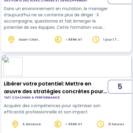
SAS PORTE DES ALPES CONSEIL ET DÉVELOPPEMENT
Dans un environnement en mutation, le manager
d’aujourd’hui ne se contente plus de diriger : il
accompagne, questionne et fait émerger le
potentiel de ses équipes. Cette formation vous
apprend à adopter la posture du manager coach,
alliant exigence et bienveillance pour renforcer
Saint-Chef
> 589€ HT
1 jour | 7
(38)
heures
l’autonomie, la motivation et la performance
collective.
Libérer votre potentiel: Mettre en
5
œuvre des stratégies concrètes pour
TMT COACHING & PERFORMANCE
atteindre ses objectifs
Acquérir des compétences pour optimiser son
efficacité professionnelle et son impact.
À distance
> 450€ HT
21 heures