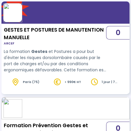
GESTES ET POSTURES DE MANUTENTION
0
MANUELLE
ARCEF
La formation
Gestes
et Postures a pour but
d'éviter les risques dorsolombaire causés par le
port de charges et/ou par des conditions
ergonomiques défavorables. Cette formation est
basé sur les articles du code du travail : •
Manutention : Articles R4541-1 à R4541-11…
Paris (75)
> 990€ HT
1 jour | 7
heures
Formation Prévention Gestes et
0