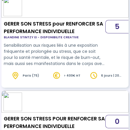
GERER SON STRESS pour RENFORCER SA
5
PERFORMANCE INDIVIDUELLE
BLANDINE STINTZY EI - DISPONIBILITE CREATIVE
Sensibilisation aux risques liés à une exposition
fréquente et prolongée au stress, que ce soit
pour la santé mentale, et le risque de burn-out,
mais aussi ses manifestations dans le corps avec
des tensions pouvant engendrer des douleurs.
Apprentissage et appropriations de pratiques
Paris (75)
> 400€ HT
6 jours | 20
heures
pour gérer ce stress: temps de lâcher-prise par
un travail sur le corps et la respiration. Mieux gérer
ses priorités avec des outils de visualisation type
méditation.
GERER SON STRESS POUR RENFORCER SA
0
PERFORMANCE INDIVIDUELLE