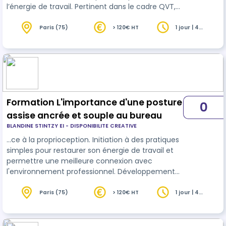
l’énergie de travail. Pertinent dans le cadre QVT,
RSE, RPS, QSE et
HSE
notamment pour des
collaborateurs travaillant en horaires décalés ou
Paris (75)
> 120€ HT
1 jour | 4
heures
soumis à des stress importants.
Formation L'importance d'une posture
0
assise ancrée et souple au bureau
BLANDINE STINTZY EI - DISPONIBILITE CREATIVE
…ce à la proprioception. Initiation à des pratiques
simples pour restaurer son énergie de travail et
permettre une meilleure connexion avec
l'environnement professionnel. Développement
des capacités comportementales suite à des
problématiques de
Gestes
et Postures dans le
Paris (75)
> 120€ HT
1 jour | 4
heures
cadre QVT, RSE, RPS, QSE et HSE