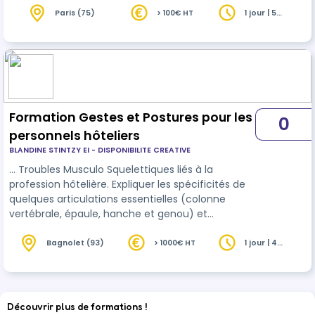
avoir un impact sur le sommeil et la santé à
Paris (75)
> 100€ HT
1 jour | 5
heures
terme. Apprentissage et appropriations de
pratiques pour reconnaître et gérer ce stress :
temps de lâcher-prise par un travail sur le corps
et la respiration qui permettent de prendre du
recul et calmer l’esprit.…
Formation Gestes et Postures pour les
0
personnels hôteliers
BLANDINE STINTZY EI - DISPONIBILITE CREATIVE
… Troubles Musculo Squelettiques liés à la
profession hôtelière. Expliquer les spécificités de
quelques articulations essentielles (colonne
vertébrale, épaule, hanche et genou) et
fonctionnement de la proprioception Apprendre
à repérer/éviter les
gestes
/postures qui peuvent
Bagnolet (93)
> 1000€ HT
1 jour | 4
heures
générer des douleurs ou des blessures
Appropriation de pratiques d’échauffement et de
"bons gestes"
Découvrir plus de formations !