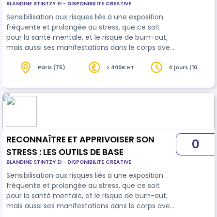
BLANDINE STINTZY EI - DISPONIBILITE CREATIVE
Sensibilisation aux risques liés à une exposition
fréquente et prolongée au stress, que ce soit
pour la santé mentale, et le risque de burn-out,
mais aussi ses manifestations dans le corps avec
des tensions pouvant engendrer des douleurs.
Apprentissage et appropriations de pratiques
Paris (75)
> 400€ HT
4 jours | 10
heures
pour gérer ce stress: temps de lâcher-prise par
un travail sur le corps et la respiration. Mieux gérer
ses priorités avec des outils de visualisation type
méditation.
RECONNAÎTRE ET APPRIVOISER SON
0
STRESS : LES OUTILS DE BASE
BLANDINE STINTZY EI - DISPONIBILITE CREATIVE
Sensibilisation aux risques liés à une exposition
fréquente et prolongée au stress, que ce soit
pour la santé mentale, et le risque de burn-out,
mais aussi ses manifestations dans le corps avec
des tensions pouvant engendrer des douleurs, et