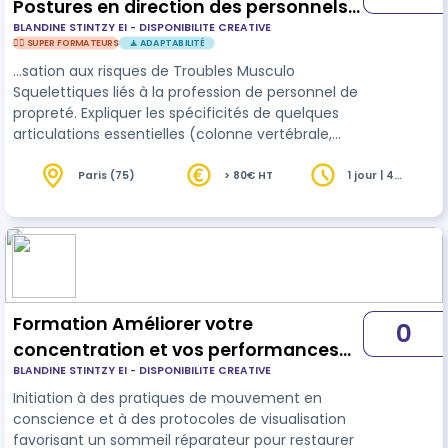
Postures en direction des personnels
BLANDINE STINTZY EI - DISPONIBILITE CREATIVE
de propreté
🦸‍♀️ SUPER FORMATEURS
🧘 ADAPTABILITÉ
…sation aux risques de Troubles Musculo
Squelettiques liés à la profession de personnel de
propreté. Expliquer les spécificités de quelques
articulations essentielles (colonne vertébrale,
épaule, hanche et genou). Apprendre à repérer
et éviter les
gestes
/postures qui peuvent
Paris (75)
> 80€ HT
1 jour | 4
heures
générer des douleurs ou des blessures Partage et
appropriation de quelques pratiques
d’échauffement
Formation Améliorer votre
0
concentration et vos performances
BLANDINE STINTZY EI - DISPONIBILITE CREATIVE
avec un sommeil réparateur
Initiation à des pratiques de mouvement en
conscience et à des protocoles de visualisation
favorisant un sommeil réparateur pour restaurer