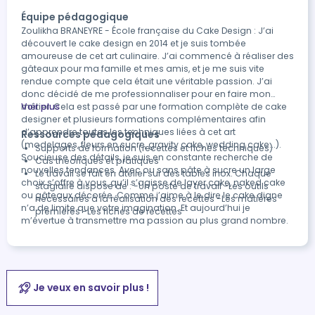
Équipe pédagogique
Zoulikha BRANEYRE - École française du Cake Design : J’ai
découvert le cake design en 2014 et je suis tombée
amoureuse de cet art culinaire. J’ai commencé à réaliser des
gâteaux pour ma famille et mes amis, et je me suis vite
rendue compte que cela était une véritable passion. J’ai
donc décidé de me professionnaliser pour en faire mon
métier. Cela est passé par une formation complète de cake
Voir plus
designer et plusieurs formations complémentaires afin
d’apprendre toutes les techniques liées à cet art
Ressources pédagogiques
(modelages, fleurs en sucre, gravity cake, wedding cake...).
Supports de formation (recettes et fiches techniques)
Soucieuse des détails, je suis en constante recherche de
Cas théoriques et pratiques
nouvelles tendances. Avec ou sans pâte à sucre un large
Le travail se fait en atelier sur des tables inox. Chaque
choix s’offre à vous, qu’il s’agisse de layer cake, naked cake
stagiaire dispose de : -Un poste de travail -Les outils
ou gâteaux décorée. Comme j’aime à le dire le cake digne
nécessaires à la réalisation des recettes -Les matières
n’a de limite que votre imagination. Et aujourd’hui je
premières -Les fiches de recettes
m’évertue à transmettre ma passion au plus grand nombre.
Je veux en savoir plus !