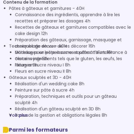
Contenu de la formation
Pâtes à gâteaux et garnitures - 40H
Connaissance des ingrédients, apprendre à lire les
recettes et préparer les dosages 4h
Recettes de gâteaux et garnitures compatibles avec le
cake design 12h
Préparation des gâteaux, garnissage, masquage et
Techniques de décor - 40H
assemblage en vue de les décorer 16h
Gâteaux pour les personnes souffrant d'intolérance à
Modelages en pâte à sucre et pâte à fleurs 16h
certains ingrédients tels que le gluten, les œufs, les
Glace royale 8h
laitages 8h
Fleurs en sucre niveau I 8h
Fleurs en sucre niveau II 8h
Gâteaux sculptés et 3D - 40H
Réalisation d'un wedding cake 8h
Peinture sur pâte à sucre 4h
Préparation, techniques et outils pour un gâteau
sculpté 4h
Réalisation d'un gâteau sculpté en 3D 8h
Voir plus
Bases de la gestion et obligations légales 8h
Parmi les formateurs