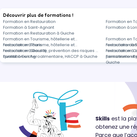
Découvrir plus de formations !
Formation en Restauration
Formation en T
Formation à Saint-Agnant
Formation à Lo
Formation en Restauration à Guiche
Formation en Tourisme, hôtellerie et
Formation en To
restauration à Paris
Formation en Tourisme, hôtellerie et
restauration à 
Formations dans
restauration à Dardilly
Formation en Sécurité, prévention des risques et
restauration à 
Formation en C
qualité à Guiche
Formation en Agroalimentaire, HACCP à Guiche
personnelle et 
Formation en E
Guiche
Skills
est la pl
obtenez une ré
Parce que l’ac