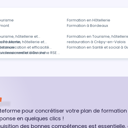
ourisme
Formation en Hôtellerie
rmont
Formation à Bordeaux
urisme, hôtellerie et
Formation en Tourisme, hôtelleri
Saint-Martin
 Tourisme, hôtellerie et
restauration à Crépy-en-Valois
distance
ommunication et efficacité
Formation en Santé et social à G
professionnelle à Guiche
nvironnement et démarche RSE à
ateforme pour concrétiser votre plan de formation
ponse en quelques clics !
quisition des bonnes compétences est essentielle,