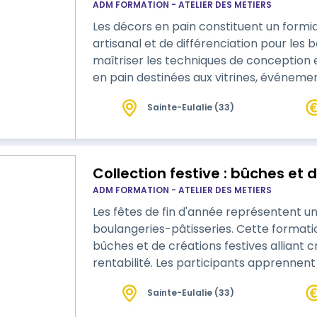
ADM FORMATION - ATELIER DES METIERS
Les décors en pain constituent un formida
artisanal et de différenciation pour les boulangeries. Cette 
maîtriser les techniques de conception e
en pain destinées aux vitrines, événeme
commerciales. Les participants développent leur créativité tout en acquérant
Sainte-Eulalie (33)
les méthodes nécessaires à la réalisation
esthétiques. 7 heures en visioconfére…
Collection festive : bûches et 
ADM FORMATION - ATELIER DES METIERS
Les fêtes de fin d'année représentent un
boulangeries-pâtisseries. Cette formation permet de concevoir une gamme de
bûches et de créations festives alliant c
rentabilité. Les participants apprennent à élaborer des recettes adaptées aux
attentes des consommateurs, à travailler
Sainte-Eulalie (33)
et à valoriser leur offre afin de se dém
période à fort pot