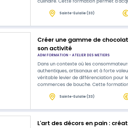
culinaire. Cette formation permet d'acquérir les techniques de production,
d'organisation et de valorisation nécess
Sainte-Eulalie (33)
Créer une gamme de chocolats
son activité
ADM FORMATION - ATELIER DES METIERS
Dans un contexte où les consommateurs
authentiques, artisanaux et à forte valeu
véritable levier de différenciation pour l
commerces de bouche. Cette formation d'une journée permet aux participants
de découvrir les techniques fondamentale
Sainte-Eulalie (33)
leurs premières créations artisanales. À travers une approche pratique et
accessible, ils apprendront à sélectionn
L'art des décors en pain : créat