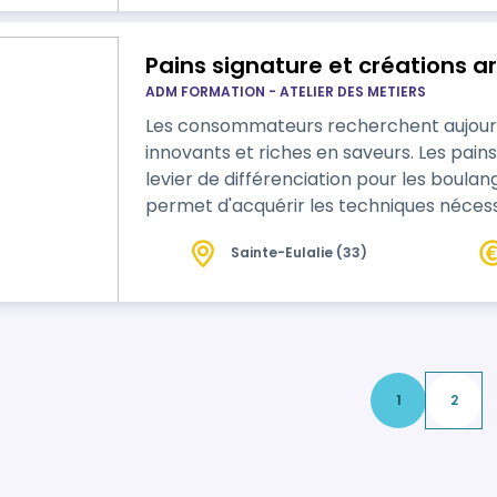
Pains signature et créations 
ADM FORMATION - ATELIER DES METIERS
Les consommateurs recherchent aujourd'
innovants et riches en saveurs. Les pains aromatiques constituent un excellent
levier de différenciation pour les boulangeries arti
permet d'acquérir les techniques néces
de pains aromatiques, en maîtrisant les 
Sainte-Eulalie (33)
des ingrédients et l'équilibre des recettes. Les participants appren
également à valoriser commercialemen
1
2