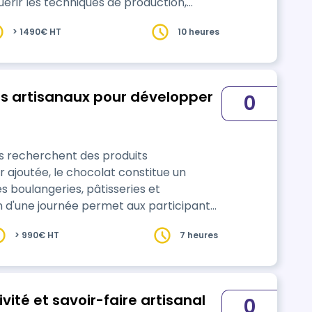
…
> 1490€ HT
10 heures
 artisanaux pour développer
0
 recherchent des produits
r ajoutée, le chocolat constitue un
es boulangeries, pâtisseries et
s du travail du chocolat et de réaliser
> 990€ HT
7 heures
er les matières …
ivité et savoir-faire artisanal
0