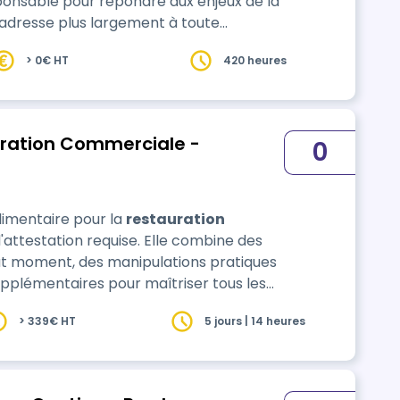
onsable pour répondre aux enjeux de la
ionnement d’une cuisine, de la
> 0€ HT
420 heures
ation, organisation) à la gestion des
 comma…
uration Commerciale -
0
imentaire pour la
restauration
attestation requise. Elle combine des
ut moment, des manipulations pratiques
supplémentaires pour maîtriser tous les
> 339€ HT
5 jours | 14 heures