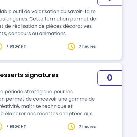
ble outil de valorisation du savoir-faire
formation permet de
t de réalisation de pièces décoratives
nts, concours ou animations
> 990€ HT
7 heures
 d'œuvres originales, solides et
desserts signatures
0
e période stratégique pour les
réativité, maîtrise technique et
 les décors et présentations festives,
> 990€ HT
7 heures
arquer de la concurrence durant cette
entiel commercial. 7 heur…