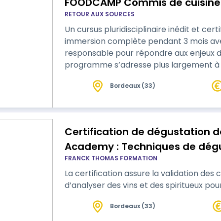
FOODCAMP Commis de cuisine 
RETOUR AUX SOURCES
Un cursus pluridisciplinaire inédit et certi
immersion complète pendant 3 mois ave
responsable pour répondre aux enjeux de l
programme s’adresse plus largement à t
fonctionnement d’une cuisine, de la prod
Bordeaux (33)
transformation, organisation) à la gest
d’achat, commande, stockage) en passan
Certification de dégustation d
Academy : Techniques de dégus
FRANCK THOMAS FORMATION
sensorielle
La certification assure la validation des
d’analyser des vins et des spiritueux pou
Bordeaux (33)