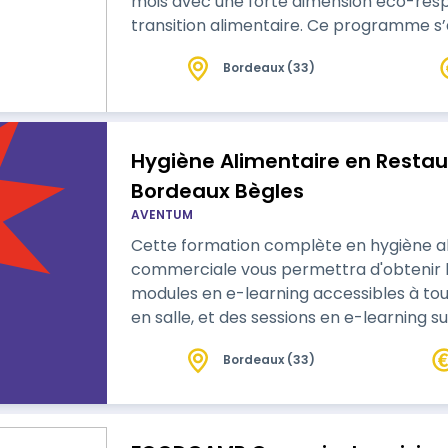
mois avec une forte dimension éco-resp
transition alimentaire. Ce programme s’adresse plus largement à toute
personne qui souhaite maîtriser le fonct
Bordeaux (33)
production culinaire (création, transform
approvisionnements (circuits d’achat,
Hygiène Alimentaire en Resta
Bordeaux Bègles
AVENTUM
Cette formation complète en hygiène al
commerciale vous permettra d'obtenir l'
modules en e-learning accessibles à to
en salle, et des sessions en e-learning 
aspects d…
Bordeaux (33)