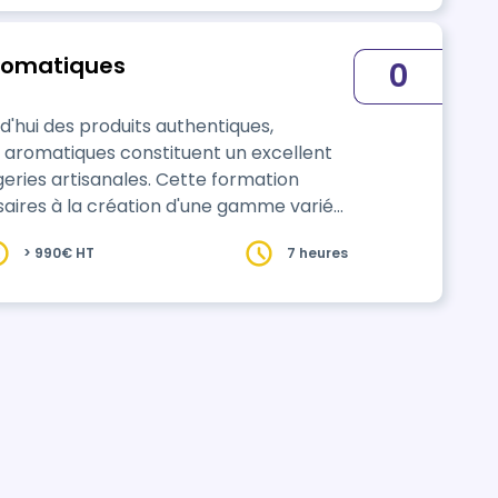
aromatiques
0
hui des produits authentiques,
sanales. Cette formation
saires à la création d'une gamme variée
associations de saveurs, l'incorporation
> 990€ HT
7 heures
nent
t ces…