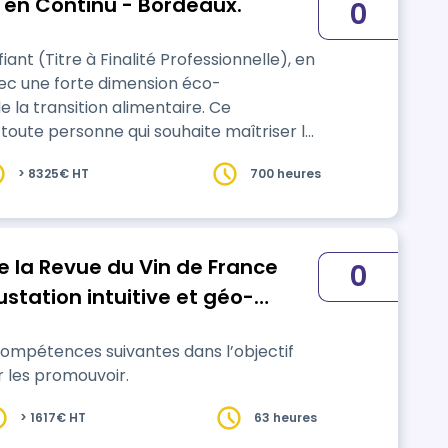
en Continu - Bordeaux.
0
fiant (Titre à Finalité Professionnelle), en
c une forte dimension éco-
a transition alimentaire. Ce
oute personne qui souhaite maîtriser le
uction culinaire (création,
> 8325€ HT
700 heures
ion des approvisionnements (circuits
t par les règles …
e la Revue du Vin de France
0
tation intuitive et géo-
 compétences suivantes dans l’objectif
r les promouvoir.
> 1617€ HT
63 heures