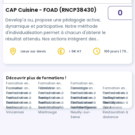
CAP Cuisine - FOAD (RNCP38430)
0
Develop'a ou, propose une pédagogie active,
dynamique et participative. Notre méthode
d'individualisation permet à chacun d'obtenir le
résultat attendu. Nos actions intègrent des
périodes en entreprise permettant de valoriser
le savoir acquis en centre.
Lieux sur devis
> 0€ HT
100 jours | 700
heures
Découvrir plus de formations !
Formation en
Formation en
Formation en
Tourisme
Formation en
Hôtellerie
Formation en
Oenologie
Formation en
Formation en
Restauration à
Formation en
Restauration à
Formation en
Restauration à
Formation en
Restauration à
Formation en
Paris
Restauration à
Formation en
Auray
Restauration à
Formation en
Saint-Leu
Restauration à
Formation en
La Seyne-sur-
Restauration à
Formation en
Guiche
Restauration à
Formation en
Aurillac
Restauration à
Formation en
Châteauneuf-
Restauration à
Formation en
Mer
Dardilly
Restauration à
Formations
Bordeaux
Restauration à
Baie-Mahault
Restauration à
les-Martigues
Fort-de-France
Restauration à
Les Avirons
dans
Vincennes
Montrouge
Neuilly-sur-
Restauration à
Seine
distance