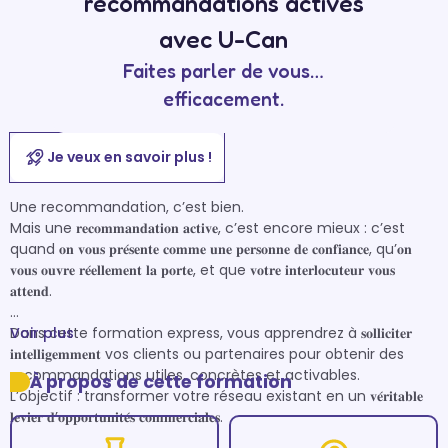
recommandations actives
avec U-Can
Faites parler de vous…
efficacement.
Je veux en savoir plus !
Une recommandation, c’est bien.

Mais une 𝐫𝐞𝐜𝐨𝐦𝐦𝐚𝐧𝐝𝐚𝐭𝐢𝐨𝐧 𝐚𝐜𝐭𝐢𝐯𝐞, c’est encore mieux : c’est 
quand 𝐨𝐧 𝐯𝐨𝐮𝐬 𝐩𝐫𝐞́𝐬𝐞𝐧𝐭𝐞 𝐜𝐨𝐦𝐦𝐞 𝐮𝐧𝐞 𝐩𝐞𝐫𝐬𝐨𝐧𝐧𝐞 𝐝𝐞 𝐜𝐨𝐧𝐟𝐢𝐚𝐧𝐜𝐞, qu’𝐨𝐧 
𝐯𝐨𝐮𝐬 𝐨𝐮𝐯𝐫𝐞 𝐫𝐞́𝐞𝐥𝐥𝐞𝐦𝐞𝐧𝐭 𝐥𝐚 𝐩𝐨𝐫𝐭𝐞, et que 𝐯𝐨𝐭𝐫𝐞 𝐢𝐧𝐭𝐞𝐫𝐥𝐨𝐜𝐮𝐭𝐞𝐮𝐫 𝐯𝐨𝐮𝐬 
𝐚𝐭𝐭𝐞𝐧𝐝.

Dans cette formation express, vous apprendrez à 𝐬𝐨𝐥𝐥𝐢𝐜𝐢𝐭𝐞𝐫 
Voir plus
𝐢𝐧𝐭𝐞𝐥𝐥𝐢𝐠𝐞𝐦𝐦𝐞𝐧𝐭 vos clients ou partenaires pour obtenir des 
recommandations utiles, concrètes et activables.

À propos de cette formation
L’objectif : transformer votre réseau existant en un 𝐯𝐞́𝐫𝐢𝐭𝐚𝐛𝐥𝐞 
𝐥𝐞𝐯𝐢𝐞𝐫 𝐝’𝐨𝐩𝐩𝐨𝐫𝐭𝐮𝐧𝐢𝐭𝐞́𝐬 𝐜𝐨𝐦𝐦𝐞𝐫𝐜𝐢𝐚𝐥𝐞𝐬.
