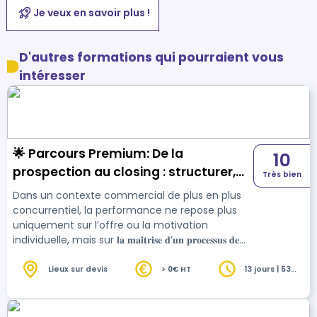
Je veux en savoir plus !
D'autres formations qui pourraient vous
intéresser
🌟 Parcours Premium: De la
10
prospection au closing : structurer,
Très bien
transformer et sécuriser la
Dans un contexte commercial de plus en plus
performance commerciale
concurrentiel, la performance ne repose plus
uniquement sur l’offre ou la motivation
individuelle, mais sur 𝐥𝐚 𝐦𝐚𝐢̂𝐭𝐫𝐢𝐬𝐞 𝐝’𝐮𝐧 𝐩𝐫𝐨𝐜𝐞𝐬𝐬𝐮𝐬 𝐝𝐞
𝐯𝐞𝐧𝐭𝐞 𝐜𝐥𝐚𝐢𝐫, 𝐩𝐚𝐫𝐭𝐚𝐠𝐞́ 𝐞𝐭 𝐞𝐟𝐟𝐢𝐜𝐚𝐜𝐞. Ce parcours
Premium accompagne les équipes
Lieux sur devis
> 0€ HT
13 jours | 53
heures
commerciales et les dirigeants sur 𝐥’𝐞𝐧𝐬𝐞𝐦𝐛𝐥𝐞 𝐝𝐮
𝐜𝐲𝐜𝐥𝐞 𝐝𝐞 𝐯𝐞𝐧𝐭𝐞, de la prospection jusqu’au closing,
en combinant 𝐝𝐢𝐚𝐠𝐧𝐨𝐬𝐭𝐢𝐜 𝐝𝐞𝐬 𝐩𝐫𝐚𝐭𝐢𝐪𝐮𝐞𝐬, 𝐟𝐨𝐫𝐦𝐚𝐭𝐢𝐨𝐧