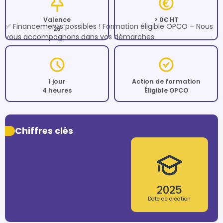
Valence
> 0€ HT
✅ Financements possibles ! Formation éligible OPCO – Nous 
26
vous accompagnons dans vos démarches.
1 jour
Action de formation
4 heures
Éligible OPCO
Chiffres clés
2025
Date de création