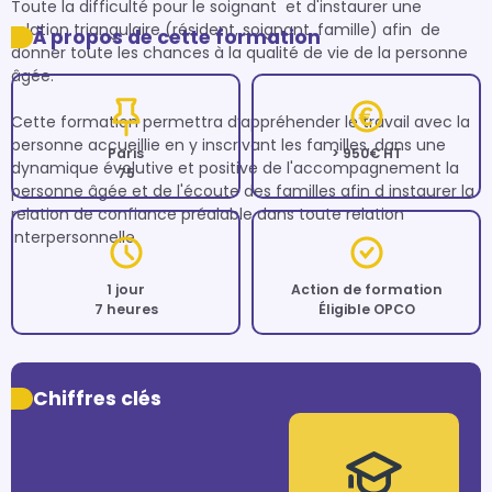
Toute la difficulté pour le soignant  et d'instaurer une 
relation triangulaire (résident, soignant, famille) afin  de 
À propos de cette formation
donner toute les chances à la qualité de vie de la personne 
âgée. 

Cette formation permettra d’appréhender le travail avec la 
personne accueillie en y inscrivant les familles, dans une 
Paris
> 950€ HT
dynamique évolutive et positive de l'accompagnement la 
75
personne âgée et de l'écoute des familles afin d instaurer la 
relation de confiance préalable dans toute relation 
interpersonnelle. 
1 jour
Action de formation
7 heures
Éligible OPCO
Chiffres clés