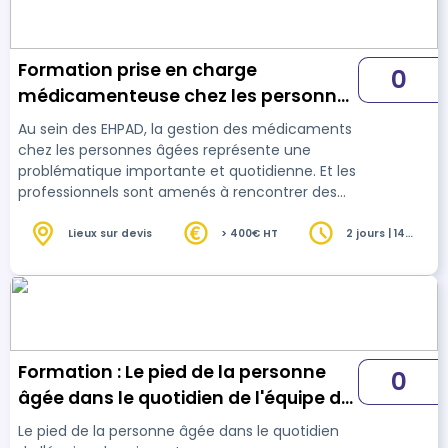
Formation prise en charge
0
médicamenteuse chez les personnes
âgées
Au sein des EHPAD, la gestion des médicaments
chez les personnes âgées représente une
problématique importante et quotidienne. Et les
professionnels sont amenés à rencontrer des
situations complexes et délicates. Les
personnes âgées peuvent présenter des
Lieux sur devis
> 400€ HT
2 jours | 14
heures
réactions variées et parfois imprévisibles aux
médicaments, dues à des facteurs
physiologiques, psychologiques, ou à des
interactions médicamenteuses complexes.
Comprendre ces dynamiques est crucial pour
une administration sécurisée et efficace …
Formation : Le pied de la personne
0
âgée dans le quotidien de l'équipe de
soin
Le pied de la personne âgée dans le quotidien