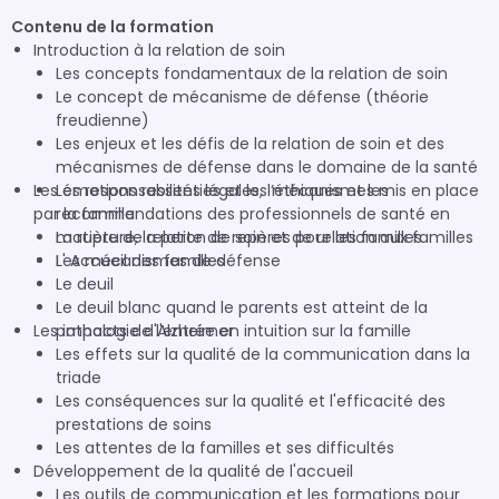
Contenu de la formation
Introduction à la relation de soin
Les concepts fondamentaux de la relation de soin
Le concept de mécanisme de défense (théorie
freudienne)
Les enjeux et les défis de la relation de soin et des
mécanismes de défense dans le domaine de la santé
Les émotions ressenties et les mécanismes mis en place
Les responsabilités légales, l’éthiques et les
par la famille
recommandations des professionnels de santé en
matière de relation de soin et de relation aux familles
La rupture, la perte de repères pour les familles
L' Accueil des familles
Les mécanismes de défense
Le deuil
Le deuil blanc quand le parents est atteint de la
Les impacts de l'entrée en intuition sur la famille
pathologie d'Alzheimer
Les effets sur la qualité de la communication dans la
triade
Les conséquences sur la qualité et l'efficacité des
prestations de soins
Les attentes de la familles et ses difficultés
Développement de la qualité de l'accueil
Les outils de communication et les formations pour