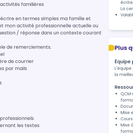
écrite
activités familières
Valab
décrire en termes simples ma famille et
et mon activité professionnelle actuelle ou
question / réponse dans un contexte courant
mple de remerciements.
Plus 
el
ère de courrier
Équipe
s par mails
L'équipe
la meill
s
Ressou
QCM m
forma
Docum
Mise e
 professionnels
Cours
rnant les textes
Mise 
forma