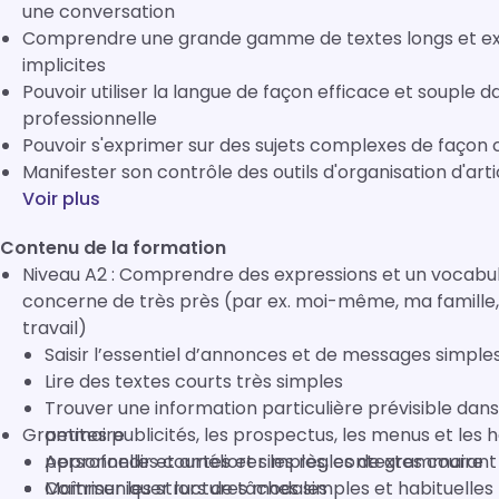
une conversation
Comprendre une grande gamme de textes longs et exigea
implicites
Pouvoir utiliser la langue de façon efficace et souple 
professionnelle
Pouvoir s'exprimer sur des sujets complexes de façon c
Manifester son contrôle des outils d'organisation d'art
Voir plus
Contenu de la formation
Niveau A2 : Comprendre des expressions et un vocabula
concerne de très près (par ex. moi-même, ma famille, 
travail)
Saisir l’essentiel d’annonces et de messages simples
Lire des textes courts très simples
Trouver une information particulière prévisible d
Grammaire
petites publicités, les prospectus, les menus et les
personnelles courtes et simples, contextes courant
Approfondir et améliorer les règles de grammaire
Communiquer lors de tâches simples et habituelle
Maîtriser les structures modales