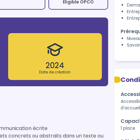
Éligible OPCO
Deman
Entre
Entrep
Prérequ
Nivea
Savoi
2024
Date de création
Condi
Accessi
Accessibl
d'accuei
Capaci
ommunication écrite
1 place
ets concrets ou abstraits dans un texte ou