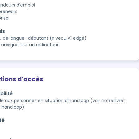
deurs d'emploi
preneurs
rise
is
u de langue : débutant (niveau A1 exigé)
r naviguer sur un ordinateur
tions d'accès
bilité
e aux personnes en situation d'handicap (voir notre livret 
l handicap)
té