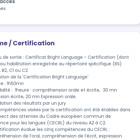
'accès
nes
me / Certification
 de sortie : Certificat Bright Language - Certification (dont
ou habilitation enregistrée au répertoire spécifique (RS)
, B2, C1 ou C2 
ion de la 'Certification Bright Language'

ée : 1h50mn

lité :  1heure : compréhension orale et écrite,  30 mn 
sion écrite, 20 mn Expression orale.

dation des résultats par un jury
ompétences visées par la certification ont été établies dans 
spect des attentes du Cadre européen commun de 
ence pour les langues (CECRL) du niveau A2 à C2.

rtification évalue les cinq compétences du CECRL : 
éhension de l’oral, compréhension de l’écrit, expression 