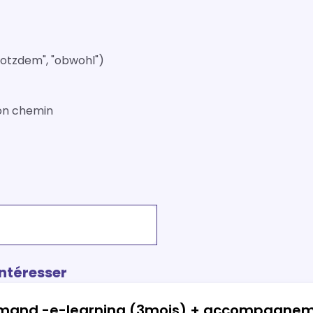
rotzdem", "obwohl")
son chemin
intéresser
emand -e-learning (3mois) + accompagnem