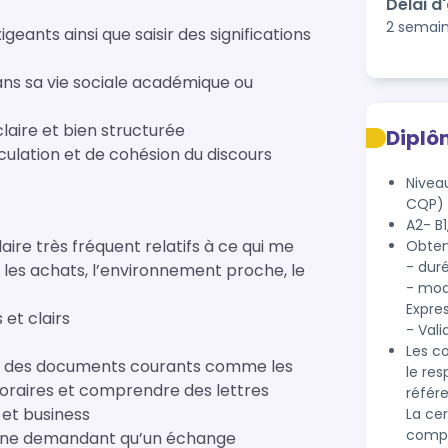
Délai d
2 semai
nts ainsi que saisir des significations
dans sa vie sociale académique ou
laire et bien structurée
Diplô
iculation et de cohésion du discours
Niveau
CQP) 
A2- B1
ire très fréquent relatifs à ce qui me
Obtent
- dur
les achats, l’environnement proche, le
- moda
Expres
 et clairs
- Vali
Les c
ans des documents courants comme les
le re
 horaires et comprendre des lettres
référ
 et business
La ce
compr
s ne demandant qu’un échange