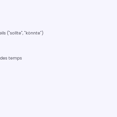
s ("sollte", "könnte")
e des temps