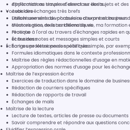
d’informations simple et direct sur des sujets et des 
Application au travers d'exercices écrits
Vocabulaire
Avoir des échanges très brefs
Utiliser une série de phrases ou d’expressions pour 
Enrichissement du vocabulaire courant et business
d’autres gens, mes conditions de vie, ma formation 
Mémorisation de listes thématiques
récente
Pratique à l'oral au travers d'échanges rapides en 
Écrire des notes et messages simples et courts
et business
Échanges professionnels spécifiques
Écrire une lettre personnelle très simple, par exe
Formules idiomatiques dans le contexte professionn
Maîtrise des règles rédactionnelles d’usage en mati
Appropriation des normes d’usage pour les échange
Maîtrise de l’expression écrite
Exercices de traduction dans le domaine de busines
Rédaction de courriers spécifiques
Rédaction de rapports de travail
Échanges de mails
Maîtrise de la lecture
Lecture de textes, articles de presse ou documents
Savoir comprendre et répondre aux questions conce
Fluidifier l’expression orale