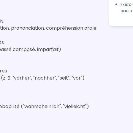
Exerci
audio
is
tion, prononciation, compréhension orale
ts
passé composé, imparfait)
res
B. "vorher", "nachher", "seit", "vor")
abilité ("wahrscheinlich", "vielleicht")