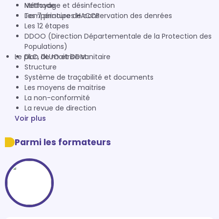
Nettoyage et désinfection
Méthode
Température de conservation des denrées
Les 7 principes HACCP
Les 12 étapes
DDOO (Direction Départementale de la Protection des
Populations)
Le plan de maitrise sanitaire
DLC, DLUO et DDM
Structure
Système de traçabilité et documents
Les moyens de maitrise
La non-conformité
La revue de direction
Voir plus
Parmi les formateurs