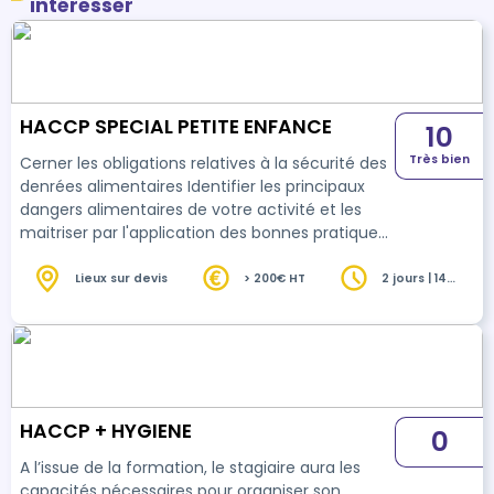
intéresser
HACCP SPECIAL PETITE ENFANCE
10
Très bien
Cerner les obligations relatives à la sécurité des
denrées alimentaires Identifier les principaux
dangers alimentaires de votre activité et les
maitriser par l'application des bonnes pratiques
d'hygiène et la réalisation des autocontrôles.
Comprendre les principes de l'HACCP et leur
Lieux sur devis
> 200€ HT
2 jours | 14
heures
application au quotidien
HACCP + HYGIENE
0
A l’issue de la formation, le stagiaire aura les
capacités nécessaires pour organiser son