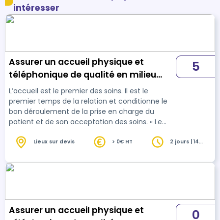
intéresser
Assurer un accueil physique et
5
téléphonique de qualité en milieu
hospitalier
L’accueil est le premier des soins. Il est le
premier temps de la relation et conditionne le
bon déroulement de la prise en charge du
patient et de son acceptation des soins. « Le
temps de l'accueil est un moment privilégié
d'écoute et d'informations pour le patient et
Lieux sur devis
> 0€ HT
2 jours | 14
heures
son entourage, favorisant une relation de
confiance fondamentale pour le vécu de
l’hospitalisation. » Il est donc indispensable de
former le personnel hospitalier aux enjeux et
aux techniques de l’accueil pour faire de ce
moment un…
Assurer un accueil physique et
0