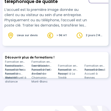
téléphonique de qualité
L’accueil est la première image donnée au
client ou au visiteur au sein d’une entreprise.
Physiquement ou au téléphone, l’accueil est un
poste clé. Traiter les demandes, transférer les
appels, recevoir et diriger un visiteur…de
multiples missions composent ce poste. Dans
Lieux sur devis
> 0€ HT
2 jours | 14
heures
ce contexte, la personne chargée de l’accueil
doit intégrer une culture du service et de la
relation d’accueil. La formation sur l'accueil
téléphonique et physique vous permettra
Découvrir plus de formations !
d'appréhender les techniques propres à l’accueil
Formation en
Formation en
Assistanat
Formation en
Secrétariat
Formation en
Formation en
Formation en
…
Accueil à Paris
Formation en
Accueil à Fort-
Formation en
Accueil à
Formation en
Accueil à Brest
Formation en
Accueil à
Formations
de-France
Accueil à
Passy
Accueil à La
Accueil à
Malakoff
dans Accueil à
Chamonix-
Trinité
Rennes
distance
Mont-Blanc