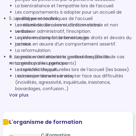
La bientraitance et l’empathie lors de l’accueil.
Les comportements à adopter pour un accueil de
5. Les étapes et techniques de l’accueil
qualité personnalisé.
Les éléments de communication verbale et non
Le recueil de données et d’informations.
verbale.
Le dossier administratif, l’inscription.
La prise en compte de l’entourage.
Les informations à transmettre, les droits et devoirs du
La mise en œuvre d’un comportement assertif.
patient.
La reformulation.
6. La gestion des situations particulières (Etude de cas
La mise en attente et la gestion des priorités.
rencontrés par les participants)
La gestion des urgences.
Le transfert d’appel.
Les spécificités culturelles lors de l’accueil (les bases).
L’admission dans le service.
Les comportements à adopter face aux difficultés
(incivilités, agressivité, inquiétude, insistance,
bavardages, confusion…)
Voir plus
L'organisme de formation
CJFormation