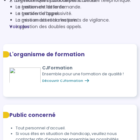
2. La gestion des situations particulières
Les techniques particulières à l’accueil téléphonique.
Le traitement de la demande.
La gestion de l’attente.
Le transfert d’appel.
La gestion de l’agressivité.
La mise en attente : les points de vigilance.
La gestion des réclamations.
Voir plus
La gestion des doubles appels.
L'organisme de formation
CJFormation
Ensemble pour une formation de qualité !
Découvrir CJFormation
Public concerné
Tout personnel d’accueil.
Si vous êtes en situation de handicap, veuillez nous
contacter afin d’envisager ensemble les possibilités