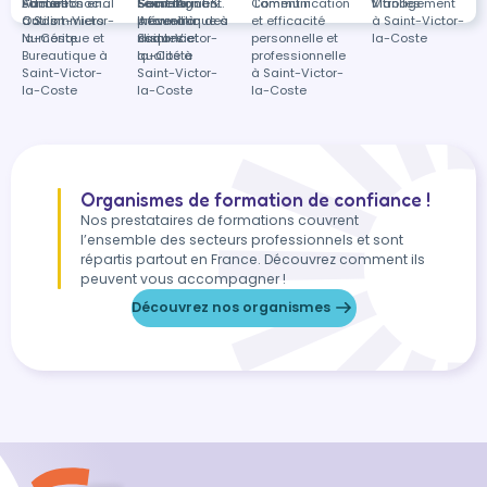
L'Union
Accueil à
Santé et social
Formation en
Sécurité,
Formation en
Saint-Agnant
Secrétariat &
Communication
Lamentin
Vitrolles
Management
Coulommiers
à Saint-Victor-
Outils
prévention des
Informatique à
Accueil à
et efficacité
à Saint-Victor-
la-Coste
Numérique et
risques et
Saint-Victor-
distance
personnelle et
la-Coste
Bureautique à
qualité à
la-Coste
professionnelle
Saint-Victor-
Saint-Victor-
à Saint-Victor-
la-Coste
la-Coste
la-Coste
Organismes de formation de confiance !
Nos prestataires de formations couvrent
l’ensemble des secteurs professionnels et sont
répartis partout en France. Découvrez comment ils
peuvent vous accompagner !
Découvrez nos organismes