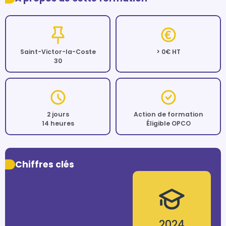
Saint-Victor-la-Coste
> 0€ HT
30
2 jours
Action de formation
14 heures
Éligible OPCO
Chiffres clés
2024