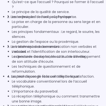
Qu’est-ce que l’accueil ? Pourquoi se former à l’accueil
?
Le principe de la qualité de service.
2. Les techniques de l’accueil physique
Les enjeux de l’accueil pour l’entreprise.
La prise en charge de la personne au sens large et en
particulier.
Les principes fondamentaux : Le regard, le sourire, les
silences.
La gestion de l'espace ou la proxémique.
3. Le traitement des demandes
Les techniques de communication non verbales et
verbales.
L’accueil et l’identification de son interlocuteur.
Les postures à adopter, les attitudes à éviter.
La demande de son interlocuteur : le développement
de son attitude d’écoute.
Les techniques de questionnement et de
reformulation.
4. Les techniques de l'accueil téléphonique
La prise de congé et le contrôle de la satisfaction.
Le vocabulaire conventionnel lors de l’accueil
téléphonique.
L’importance du paraverbal.
La réception téléphonique ou comment transmettre
une bonne image.