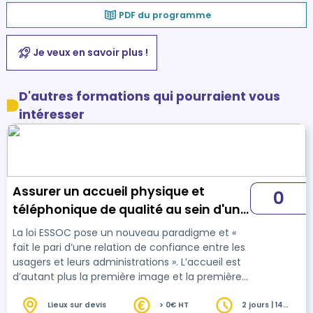
PDF du programme
Je veux en savoir plus !
D'autres formations qui pourraient vous
intéresser
Assurer un accueil physique et
0
téléphonique de qualité au sein d'une
collectivité territoriale
La loi ESSOC pose un nouveau paradigme et «
fait le pari d’une relation de confiance entre les
usagers et leurs administrations ». L’accueil est
d’autant plus la première image et la première
prise en charge des usagers car il est le premier
temps de la relation. Il est donc indispensable
Lieux sur devis
> 0€ HT
2 jours | 14