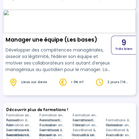
heures
de former les agents d’accueil aux enjeux et
aux techniques de l’accueil pour faire de ce
moment une véritable mise en confiance dans
l’objectif de respect des critères du référentiel
Marianne.
Manager une équipe (Les bases)
9
Très bien
Développer des compétences managériales,
asseoir sa légitimité, fédérer son équipe et
motiver ses collaborateurs sont autant d’enjeux
managériaux au quotidien pour le manager. La
posture du manager et sa qualité de sa
communication sont également des éléments
Lieux sur devis
> 0€ HT
2 jours | 14
heures
clés de succès. La formation vise à
accompagner les managers dans leur fonction
afin de conduire leur équipe avec efficience.
Découvrir plus de formations !
Formation en
Formation en
Formation en
Accueil
Formation à
Assistanat
Formation à
Secrétariat
Formation à
Formations à
Albi
Formation en
Toulouse
Formation en
L'Union
Formation en
distance
Formation en
Secrétariat &
Formation en
Secrétariat &
Formations
Secrétariat &
Secrétariat &
Accueil à
Secrétariat &
Formation en
Formation en
Accueil à
dans
Formation en
Accueil à Le
Accueil à
Formation en