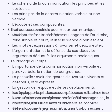
Le schéma de la communication, les principes et les
obstacles.
Les principes de la communication verbale et non
verbale.
L’écoute et ses composantes.
2. L’utilisation du verbal
Les canaux sensoriels pour mieux communiquer :
visuel, auditif et kinesthésique.
Le choix des mots : s'adapter au langage de l'auditoire,
faire simple et court, utiliser le silence à bon escient...
Les mots et expressions à favoriser et ceux à éviter.
L’argumentation et la défense de ses idées : les
arguments déductifs, les arguments analogiques...
3. Le langage du corps
L'importance de la communication non verbale et
para-verbale, la notion de congruence.
La gestuelle : avoir des gestes d'ouverture, vivants et
détendus, être expressif.
La gestion de l'espace et de ses déplacements.
4. Le développement de ses compétences relationnelles
Les appuis et la posture : savoir se poser, effectuer une
bonne "prise de terre", les techniques d'ancrage.
Avoir un comportement assertif : l'affirmation de soi, la
Les expressions du visage : comment se montrer
confiance, l'attitude constructive...
détendu, ouvert, expressif et souriant à bon escient.
Savoir "calmer le jeu" : contrôler son trac.