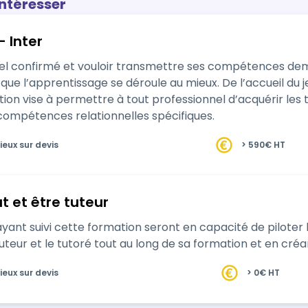
intéresser
- Inter
nel confirmé et vouloir transmettre ses compétences d
ue l’apprentissage se déroule au mieux. De l’accueil du j
ation vise à permettre à tout professionnel d’acquérir l
compétences relationnelles spécifiques.
ieux sur devis
> 590€ HT
at et être tuteur
yant suivi cette formation seront en capacité de piloter l
ur et le tutoré tout au long de sa formation et en créant l
ieux sur devis
> 0€ HT