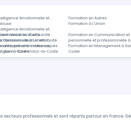
telligence émotionnelle et
Formation en Autres
ulouse
Formation à L'Union
telligence émotionnelle et
 Saint-Victor-la-Coste
ommunication et efficacité
Formation en Communication et e
professionnelle à Lormont
s Communication et efficacité
personnelle et professionnelle à
professionnelle à distance
curité, prévention des risques et
Formation en Management à Sain
-Victor-la-Coste
angues à Saint-Victor-la-Coste
Coste
s secteurs professionnels et sont répartis partout en France. 