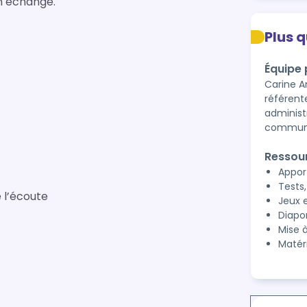
un échange.
Plus 
Équipe
Carine A
référent
administ
communi
Ressou
Appor
Tests
 l’écoute
Jeux 
Diapo
Mise à
Matér