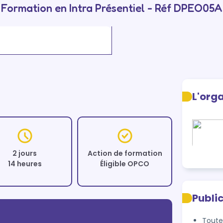
Formation en Intra Présentiel - Réf DPEO05A
L'org
2 jours
Action de formation
14 heures
Éligible OPCO
Publi
Toute