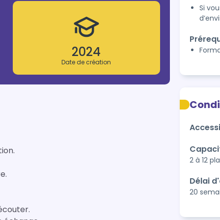
Si vou
d’envi
Prérequ
2024
Forma
Date de création
Condi
Accessi
Capaci
ion.
2 à 12 pl
e.
Délai d
20 sema
écouter.