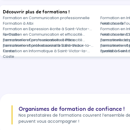
Découvrir plus de formations !
Formation en Communication professionnelle
Formation en In
Formation à Albi
relationnelle
Formation à To
Formation en Expression écrite à Saint-Victor-
Formation en In
la-Coste
Formation en Communication et efficacité
relationnelle à
Formation en C
personnelle et professionnelle à Paris
Formation en Communication et efficacité
personnelle et 
Formations dan
personnelle et professionnelle à Bordeaux
Formation en Santé et social à Saint-Victor-la-
personnelle et 
Formation en Sé
Coste
Formation en Informatique à Saint-Victor-la-
qualité à Saint
Formation en L
Coste
Organismes de formation de confiance !
Nos prestataires de formations couvrent l’ensemble de
peuvent vous accompagner !