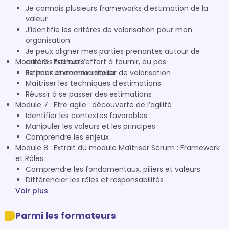
Je connais plusieurs frameworks d’estimation de la
valeur
J’identifie les critères de valorisation pour mon
organisation
Je peux aligner mes parties prenantes autour de
Module 6 : Estimer l’effort à fournir, ou pas
critères factuels
Je peux animer un atelier de valorisation
Estimer et communiquer
Maîtriser les techniques d’estimations
Réussir à se passer des estimations
Module 7 : Etre agile : découverte de l’agilité
Identifier les contextes favorables
Manipuler les valeurs et les principes
Comprendre les enjeux
Module 8 : Extrait du module Maîtriser Scrum : Framework
et Rôles
Comprendre les fondamentaux, piliers et valeurs
Différencier les rôles et responsabilités
Voir plus
Parmi les formateurs