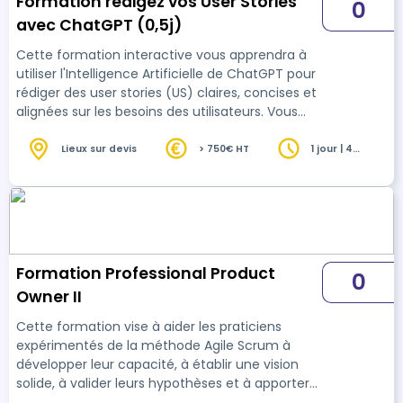
Formation rédigez vos User Stories
0
avec ChatGPT (0,5j)
Cette formation interactive vous apprendra à
utiliser l'Intelligence Artificielle de ChatGPT pour
rédiger des user stories (US) claires, concises et
alignées sur les besoins des utilisateurs. Vous
apprendrez à maximiser l'utilisation de cet outil
pour générer, affiner, et améliorer vos user
Lieux sur devis
> 750€ HT
1 jour | 4
heures
stories, tout en garantissant des critères
d'acceptation bien définis. NOS CLIENTS EN
PARLENT MIEUX QUE NOUS "Des user stories de
qualité, plus rapidement ! Grâce à cette
formation, j'ai pu utiliser ChatGPT…
Formation Professional Product
0
Owner II
Cette formation vise à aider les praticiens
expérimentés de la méthode Agile Scrum à
développer leur capacité, à établir une vision
solide, à valider leurs hypothèses et à apporter
plus de valeur aux parties prenantes (équipe de