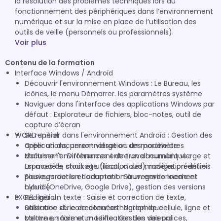
la résolution des problèmes techniques lors du
fonctionnement des périphériques dans l’environnement
numérique et sur la mise en place de l’utilisation des
outils de veille (personnels ou professionnels).
Voir plus
Contenu de la formation
Interface Windows / Androïd
Découvrir l'environnement Windows : Le Bureau, les
icônes, le menu Démarrer. les paramètres système
Naviguer dans l'interface des applications Windows par
défaut : Explorateur de fichiers, bloc-notes, outil de
capture d’écran
WORD-Initial
Se repérer dans l'environnement Androïd : Gestion des
applications, personnalisation des paramètres
Créer un document vierge ou un modèle de
Maîtriser l'environnement de travail numérique :
document : Différences entre un document vierge et
Espaces de stockage (local, cloud), navigation entre
un modèle, choix et utilisation des modèles prédéfinis
plusieurs outils et adaptation à un environnement
Sauvegarder un document : Sauvegarde locale et
hybride
cloud (OneDrive, Google Drive), gestion des versions
EXCEL-Initial
Rédiger un texte : Saisie et correction de texte,
utilisation du correcteur orthographique
Saisir une série de données : Notion de cellule, ligne et
Mettre en forme un texte : Gestion des polices,
colonne, saisie et modification des valeurs