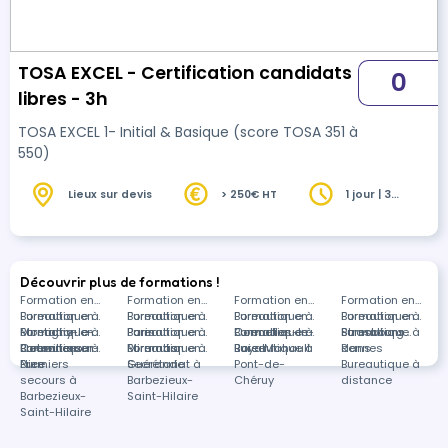
TOSA EXCEL - Certification candidats
0
libres - 3h
TOSA EXCEL 1- Initial & Basique (score TOSA 351 à
550)
Lieux sur devis
> 250€ HT
1 jour | 3
heures
Découvrir plus de formations !
Formation en
Formation en
Formation en
Formation en
Bureautique à
Formation en
Bureautique à
Formation en
Bureautique à
Formation en
Bureautique à
Formation en
Montigny-le-
Bureautique à
Formation en
Paris
Bureautique à
Formation en
Cormelles-le-
Bureautique à
Formation en
Strasbourg
Bureautique à
Formations
Bretonneux
Courville-sur-
Bureautique à
Formation en
Miramas
Bureautique à
Formation en
Royal
Baie-Mahault
Bureautique à
Rennes
dans
Eure
Nice
Premiers
Guérande
Secrétariat à
Pont-de-
Bureautique à
secours à
Barbezieux-
Chéruy
distance
Barbezieux-
Saint-Hilaire
Saint-Hilaire