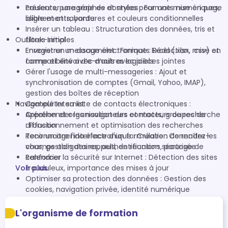
couleurs, paragraphes et styles pour une mise en page
Présenter une série de données : Formats numériques,
lisible et attrayante
alignements, bordures et couleurs conditionnelles
Insérer un tableau : Structuration des données, tris et
Outlook-Initial
filtres simples
Enregistrer un document : Formats Excel (.xlsx, .csv) et
Envoyer un message électronique : Rédaction, mise en
compatibilité avec d’autres logiciels
forme et envoi d’e-mails avec pièces jointes
Gérer l'usage de multi-messageries : Ajout et
synchronisation de comptes (Gmail, Yahoo, IMAP),
gestion des boîtes de réception
Navigateur Internet
Compléter sa liste de contacts électroniques :
Création et organisation des contacts, groupes de
Appréhender les navigateurs et moteurs de recherche
diffusion
: Fonctionnement et optimisation des recherches
Tenir un agenda électronique : Création de rendez-
Reconnaitre l'interface d'un formulaire : Connaître les
vous, gestion des rappels, de réunions, partage de
champs obligatoires, authentification sécurisée
calendrier
Renforcer la sécurité sur Internet : Détection des sites
Voir plus
frauduleux, importance des mises à jour
Optimiser sa protection des données : Gestion des
cookies, navigation privée, identité numérique
L'organisme de formation