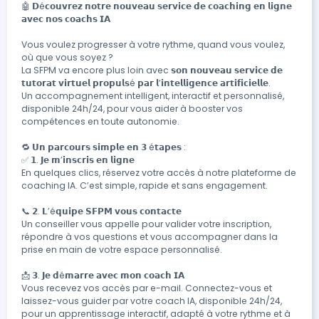
🤖 𝗗é𝗰𝗼𝘂𝘃𝗿𝗲𝘇 𝗻𝗼𝘁𝗿𝗲 𝗻𝗼𝘂𝘃𝗲𝗮𝘂 𝘀𝗲𝗿𝘃𝗶𝗰𝗲 𝗱𝗲 𝗰𝗼𝗮𝗰𝗵𝗶𝗻𝗴 𝗲𝗻 𝗹𝗶𝗴𝗻𝗲 
𝗮𝘃𝗲𝗰 𝗻𝗼𝘀 𝗰𝗼𝗮𝗰𝗵𝘀 𝗜𝗔

Vous voulez progresser à votre rythme, quand vous voulez, 
où que vous soyez ?

La SFPM va encore plus loin avec 𝘀𝗼𝗻 𝗻𝗼𝘂𝘃𝗲𝗮𝘂 𝘀𝗲𝗿𝘃𝗶𝗰𝗲 𝗱𝗲 
𝘁𝘂𝘁𝗼𝗿𝗮𝘁 𝘃𝗶𝗿𝘁𝘂𝗲𝗹 𝗽𝗿𝗼𝗽𝘂𝗹𝘀é 𝗽𝗮𝗿 𝗹’𝗶𝗻𝘁𝗲𝗹𝗹𝗶𝗴𝗲𝗻𝗰𝗲 𝗮𝗿𝘁𝗶𝗳𝗶𝗰𝗶𝗲𝗹𝗹𝗲.

Un accompagnement intelligent, interactif et personnalisé, 
disponible 24h/24, pour vous aider à booster vos 
compétences en toute autonomie.

🔁 𝗨𝗻 𝗽𝗮𝗿𝗰𝗼𝘂𝗿𝘀 𝘀𝗶𝗺𝗽𝗹𝗲 𝗲𝗻 𝟯 é𝘁𝗮𝗽𝗲𝘀 :

✅ 𝟭. 𝗝𝗲 𝗺’𝗶𝗻𝘀𝗰𝗿𝗶𝘀 𝗲𝗻 𝗹𝗶𝗴𝗻𝗲

En quelques clics, réservez votre accès à notre plateforme de 
coaching IA. C’est simple, rapide et sans engagement.

📞 𝟮. 𝗟’é𝗾𝘂𝗶𝗽𝗲 𝗦𝗙𝗣𝗠 𝘃𝗼𝘂𝘀 𝗰𝗼𝗻𝘁𝗮𝗰𝘁𝗲

Un conseiller vous appelle pour valider votre inscription, 
répondre à vos questions et vous accompagner dans la 
prise en main de votre espace personnalisé.

📩 𝟯. 𝗝𝗲 𝗱é𝗺𝗮𝗿𝗿𝗲 𝗮𝘃𝗲𝗰 𝗺𝗼𝗻 𝗰𝗼𝗮𝗰𝗵 𝗜𝗔

Vous recevez vos accès par e-mail. Connectez-vous et 
laissez-vous guider par votre coach IA, disponible 24h/24, 
pour un apprentissage interactif, adapté à votre rythme et à 