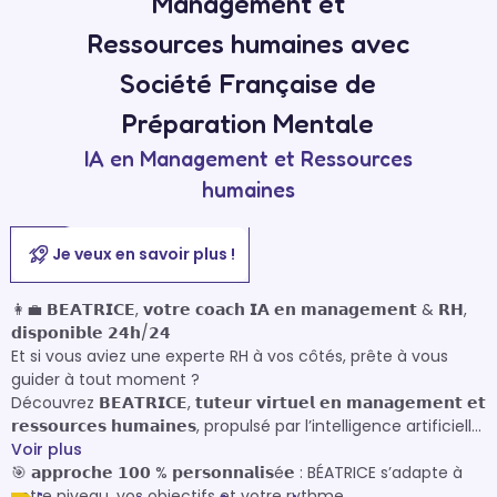
Management et
Ressources humaines avec
Société Française de
Préparation Mentale
IA en Management et Ressources
humaines
Je veux en savoir plus !
👩‍💼 𝗕𝗘𝗔𝗧𝗥𝗜𝗖𝗘, 𝘃𝗼𝘁𝗿𝗲 𝗰𝗼𝗮𝗰𝗵 𝗜𝗔 𝗲𝗻 𝗺𝗮𝗻𝗮𝗴𝗲𝗺𝗲𝗻𝘁 & 𝗥𝗛, 
𝗱𝗶𝘀𝗽𝗼𝗻𝗶𝗯𝗹𝗲 𝟮𝟰𝗵/𝟮𝟰

Et si vous aviez une experte RH à vos côtés, prête à vous 
guider à tout moment ?

Découvrez 𝗕𝗘𝗔𝗧𝗥𝗜𝗖𝗘, 𝘁𝘂𝘁𝗲𝘂𝗿 𝘃𝗶𝗿𝘁𝘂𝗲𝗹 𝗲𝗻 𝗺𝗮𝗻𝗮𝗴𝗲𝗺𝗲𝗻𝘁 𝗲𝘁 
𝗿𝗲𝘀𝘀𝗼𝘂𝗿𝗰𝗲𝘀 𝗵𝘂𝗺𝗮𝗶𝗻𝗲𝘀, propulsé par l’intelligence artificielle.

Voir plus
🎯 𝗮𝗽𝗽𝗿𝗼𝗰𝗵𝗲 𝟭𝟬𝟬 % 𝗽𝗲𝗿𝘀𝗼𝗻𝗻𝗮𝗹𝗶𝘀é𝗲 : BÉATRICE s’adapte à 
votre niveau, vos objectifs et votre rythme
