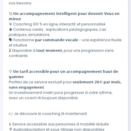
vos besoins.

🚀 𝗨𝗻 𝗮𝗰𝗰𝗼𝗺𝗽𝗮𝗴𝗻𝗲𝗺𝗲𝗻𝘁 𝗶𝗻𝘁𝗲𝗹𝗹𝗶𝗴𝗲𝗻𝘁 𝗽𝗼𝘂𝗿 𝗱𝗲𝘃𝗲𝗻𝗶𝗿 𝗩𝗼𝘂𝘀 𝗲𝗻 
𝗺𝗶𝗲𝘂𝘅

🎯 Coaching 100 % en ligne, interactif, et personnalisé

🧠 Contenus variés : explications pédagogiques, cas 
pratiques, simulations

🗣 Fonctionne 𝗽𝗮𝗿 𝗰𝗼𝗺𝗺𝗮𝗻𝗱𝗲 𝘃𝗼𝗰𝗮𝗹𝗲 – une expérience fluide 
et intuitive

⏳ Disponible à 𝘁𝗼𝘂𝘁 𝗺𝗼𝗺𝗲𝗻𝘁, pour une progression sans 
contrainte

💡 𝗨𝗻 𝘁𝗮𝗿𝗶𝗳 𝗮𝗰𝗰𝗲𝘀𝘀𝗶𝗯𝗹𝗲 𝗽𝗼𝘂𝗿 𝘂𝗻 𝗮𝗰𝗰𝗼𝗺𝗽𝗮𝗴𝗻𝗲𝗺𝗲𝗻𝘁 𝗵𝗮𝘂𝘁 𝗱𝗲 
𝗴𝗮𝗺𝗺𝗲

Profitez de ce service exclusif pour 𝘀𝗲𝘂𝗹𝗲𝗺𝗲𝗻𝘁 𝟮𝟬 € 𝗽𝗮𝗿 𝗺𝗼𝗶𝘀, 
𝘀𝗮𝗻𝘀 𝗲𝗻𝗴𝗮𝗴𝗲𝗺𝗲𝗻𝘁.

Un investissement malin pour progresser à votre rythme, 
avec un coach IA toujours disponible.

👉 Je découvre le coaching IA maintenant

♿ Service accessible aux personnes à mobilité réduite

🦻 Audiodescription et sous-titrage non disponibles