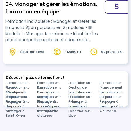
04. Manager et gérer les émotions,
5
formation en équipe
Formation individuelle : Manager et Gérer les
Émotions 🚀 Un parcours en 2 modules • 📘
Module 1 : Manager les relations • Identifier les
profils comportementaux et adapter sa
communication • Développer son influence et
sa flexibilité relationnelle • Gérer efficacement
Lieux sur devis
> 1200€ HT
90 jours | 45
heures
les situations difficiles • 📗 Module 2 : Gérer les
émotions avec le programme RALEENTIR© •
Respiration, Attention, Lâcher-prise, Émotions,
ENTrainement, Imagerie, Réussir • Gestion du
Découvrir plus de formations !
stress, confiance, visualisation, fixation d’o…
Formation en
Formation en
Formation en
Formation en
Gestion
Formation en
Devenir
Formation en
Gestion de
Management
d'équipes
Conduite du
Formation en
manager
Product
Formation en
projets
Formation en
transversal
Formation en
changement
RH pour
Formation en
management
RH pour
Formation en
RH pour
Formation en
RH pour
Formation en
manager à
RH pour
Formation en
manager à
RH pour
Formations
manager à
RH pour
manager à
RH pour
Paris
manager à
RH pour
Vannes
manager à
dans RH pour
Fondettes
manager à
Brest
manager à La
Anglet
manager à
Vendenheim
manager à
Labarthe-sur-
Couronne
Saint-Omer
distance
Lèze