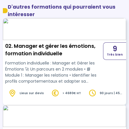
D'autres formations qui pourraient vous
intéresser
02. Manager et gérer les émotions,
9
formation individuelle
Très bien
Formation individuelle : Manager et Gérer les
Émotions 🚀 Un parcours en 2 modules • 📘
Module 1 : Manager les relations • Identifier les
profils comportementaux et adapter sa
communication • Développer son influence et
sa flexibilité relationnelle • Gérer efficacement
Lieux sur devis
> 4680€ HT
90 jours | 45
heures
les situations difficiles • 📗 Module 2 : Gérer les
émotions avec le programme RALEENTIR© •
Respiration, Attention, Lâcher-prise, Émotions,
ENTrainement, Imagerie, Réussir • Gestion du
stress, confiance, visualisation, fixation d’o…