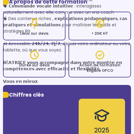
À propos de cette formation
🗣 𝗖𝗼𝗺𝗺𝗮𝗻𝗱𝗲 𝘃𝗼𝗰𝗮𝗹𝗲 𝗶𝗻𝘁𝘂𝗶𝘁𝗶𝘃𝗲 : interagissez 
naturellement avec elle, comme avec un vrai coach

🧠 Des contenus riches , 𝗲𝘅𝗽𝗹𝗶𝗰𝗮𝘁𝗶𝗼𝗻𝘀 𝗽é𝗱𝗮𝗴𝗼𝗴𝗶𝗾𝘂𝗲𝘀, 𝗰𝗮𝘀 
𝗽𝗿𝗮𝘁𝗶𝗾𝘂𝗲𝘀 𝗲𝘁 𝘀𝗶𝗺𝘂𝗹𝗮𝘁𝗶𝗼𝗻𝘀 pour maîtriser les outils et 
stratégies RH

Lieux sur devis
> 20€ HT
📲 Accessible 𝟮𝟰𝗵/𝟮𝟰, 𝟳𝗷/𝟳, depuis votre ordinateur ou votre 
tablette, où que vous soyez.

𝗕É𝗔𝗧𝗥𝗜𝗖𝗘 𝘃𝗼𝘂𝘀 𝗮𝗰𝗰𝗼𝗺𝗽𝗮𝗴𝗻𝗲 𝗱𝗮𝗻𝘀 𝘃𝗼𝘁𝗿𝗲 𝗺𝗼𝗻𝘁é𝗲 𝗲𝗻 
Durée sur devis
Action de formation
𝗰𝗼𝗺𝗽é𝘁𝗲𝗻𝗰𝗲𝘀 𝗮𝘃𝗲𝗰 𝗲𝗳𝗳𝗶𝗰𝗮𝗰𝗶𝘁é 𝗲𝘁 𝗳𝗹𝗲𝘅𝗶𝗯𝗶𝗹𝗶𝘁é.

Éligible OPCO
𝗩𝗼𝘂𝘀 𝗲𝗻 𝗺𝗶𝗲𝘂𝘅
Chiffres clés
2025