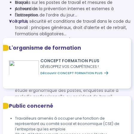
travail.
Risques sur les postes de travail et mesures de
Acteurs de la prévention internes et externes à
prévention
l’entreprise.
Élaboration de l’ordre du jour...
Voir plus
Santé, sécurité et conditions de travail dans le code du
travail : principes généraux, droit d’alerte et de retrait,
formations obligatoires...
Documents à disposition / auxquels le CSE contribue :
rapport et programme SSCT, registre et document
L'organisme de formation
SSCT, DUER, plan de prévention...
Facteurs de risques professionnels : grandes familles
CONCEPT FORMATION PLUS
de risques, mesures de prévention, RPS et
DÉVELOPPEZ VOS COMPÉTENCES !
harcèlement.
Découvrir CONCEPT FORMATION PLUS
Mission du CSE en matière de SSCT : inspection des
lieux de travail, analyse des situations de travail et
étude ergonomique des postes, enquêtes suite à
maladie professionnelle ou accident de travail...
Public concerné
Travailleurs amenés à occuper une fonction de
représentant au comité social et économique (CSE) de
l'entreprise qui les emploie