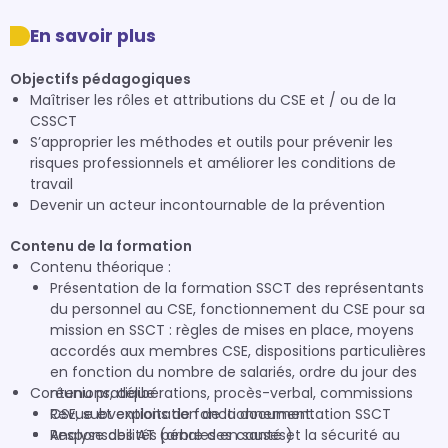
En savoir plus
Objectifs pédagogiques
Maîtriser les rôles et attributions du CSE et / ou de la
CSSCT
S’approprier les méthodes et outils pour prévenir les
risques professionnels et améliorer les conditions de
travail
Devenir un acteur incontournable de la prévention
Contenu de la formation
Contenu théorique :
Présentation de la formation SSCT des représentants
du personnel au CSE, fonctionnement du CSE pour sa
mission en SSCT : règles de mises en place, moyens
accordés aux membres CSE, dispositions particulières
en fonction du nombre de salariés, ordre du jour des
Contenu pratique :
réunions, délibérations, procès-verbal, commissions
CSE, subventions de fonctionnement.
Revue et exploitation de la documentation SSCT
Responsabilités pénales en santé et la sécurité au
Analyse des AT (arbre des causes)