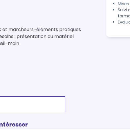
Mises 
Suivi 
forma
Évalua
s et marcheurs-éléments pratiques
esoins : présentation du matériel
 œil-main
intéresser