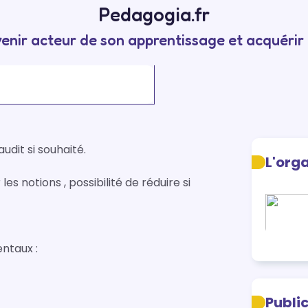
Pedagogia.fr
enir acteur de son apprentissage et acquéri
it si souhaité.

L'org
s notions , possibilité de réduire si 
taux :

Publi