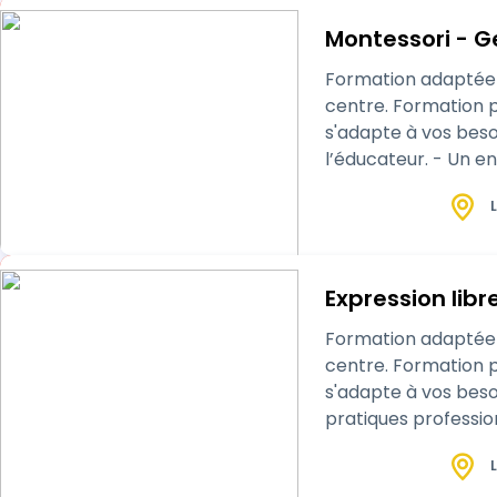
Montessori - G
Formation adaptée a
centre. Formation pr
s'adapte à vos besoins ! La pédagogie Montessori repose sur trois points fondamentaux : - La
l’éducateur. - Un environnement organisé. - Un matériel pédagogique orienté. Son objectif est d’amener l’enfant à devenir
acteur de son appr
L
Expression libr
Formation adaptée a
centre. Formation pr
s'adapte à vos besoins ! Ce parcours de formation est idéal pour renouveler et mettre à jour 
pratiques professio
bien être professi
L