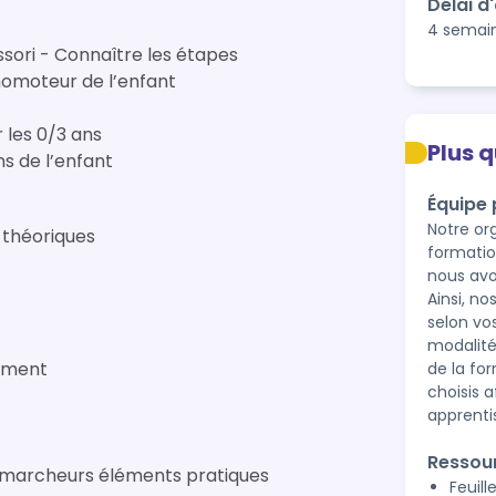
Délai d
4 semai
sori - Connaître les étapes
omoteur de l’enfant
 les 0/3 ans
Plus 
s de l’enfant
Équipe
Notre or
 théoriques
formatio
nous avo
Ainsi, n
selon vo
modalit
pement
de la fo
choisis 
apprenti
Ressou
 marcheurs éléments pratiques
Feuill