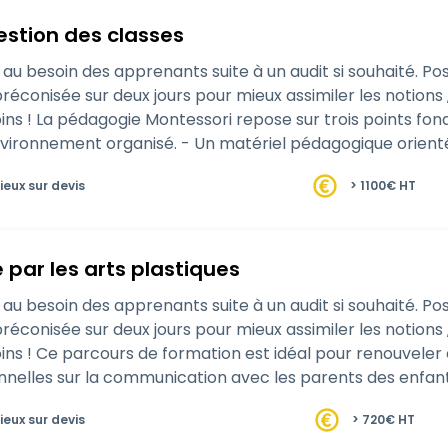
estion des classes
u besoin des apprenants suite à un audit si souhaité. Pos
éconisée sur deux jours pour mieux assimiler les notions , 
 posture singulière de
e…
ieux sur devis
> 1100€ HT
e par les arts plastiques
u besoin des apprenants suite à un audit si souhaité. Pos
éconisée sur deux jours pour mieux assimiler les notions , 
vos compétences et vos
nnelles sur la communication avec les parents des enfants
onne…
ieux sur devis
> 720€ HT