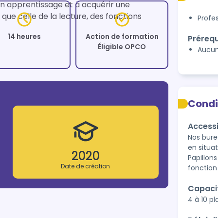
n apprentissage et à acquérir une 
ue celle de la lecture, des fonctions 
Profe
14 heures
Action de formation
Prérequ
Éligible OPCO
Aucu
Condi
Accessi
Nos bure
en situa
2020
Papillon
Date de création
fonction
Capaci
4 à 10 p