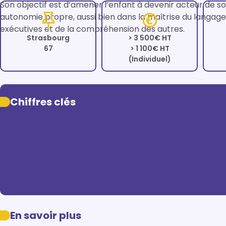
Son objectif est d’amener l’enfant à devenir acteur de so
autonomie propre, aussi bien dans la maîtrise du langage q
exécutives et de la compréhension des autres. 
Strasbourg
> 3 500€ HT
67
> 1 100€ HT
(Individuel)
Chiffres clés
En savoir plus