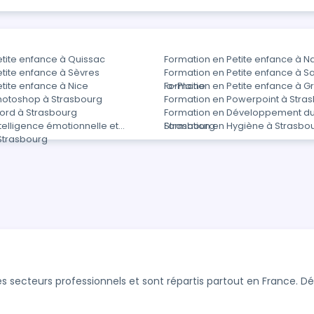
etite enfance à Quissac
Formation en Petite enfance à N
tite enfance à Sèvres
Formation en Petite enfance à
tite enfance à Nice
la-Plaine
Formation en Petite enfance à G
hotoshop à Strasbourg
Formation en Powerpoint à Stra
ord à Strasbourg
Formation en Développement du
telligence émotionnelle et
Strasbourg
Formation en Hygiène à Strasbo
 Strasbourg
s secteurs professionnels et sont répartis partout en France. 