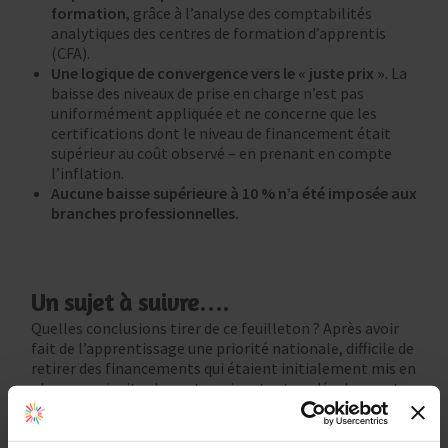
formation
, grâce à l’analyse des comptabilités
analytiques des centres de formation d’apprentis
(CFA).
Une logique de convergence vers le « juste prix »
. La
baisse des niveaux de prise en charge n’est pas
uniformément appliquée et ne concerne que les
certifications dont le niveau de financement était
supérieur au coût observé – en prenant en compte
l’inflation.
Aucune baisse supérieure à 10 % n’a été imposée aux
branches professionnelles.
Un sujet à suivre….
Quelles conclusions tirer de ce feuilleton ? Après avoir
fait de l’apprentissage une priorité nationale, difficile de
retirer des financements qui étaient initialement mis en
place pour inciter les entreprises tout en développant
un réseau de CFA.
L’alternance, aujourd’hui plébiscitée par les étudiants et
les organisations, ne pourrait-elle pas perdurer avec