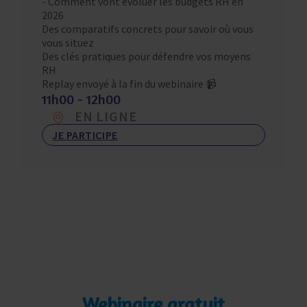
​- Comment vont évoluer les budgets RH en
2026
Des comparatifs concrets pour savoir où vous
vous situez
Des clés pratiques pour défendre vos moyens
RH
Replay envoyé à la fin du webinaire 📹
11h00 - 12h00
EN LIGNE
JE PARTICIPE
Webinaire gratuit