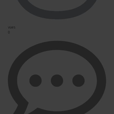
vues
0