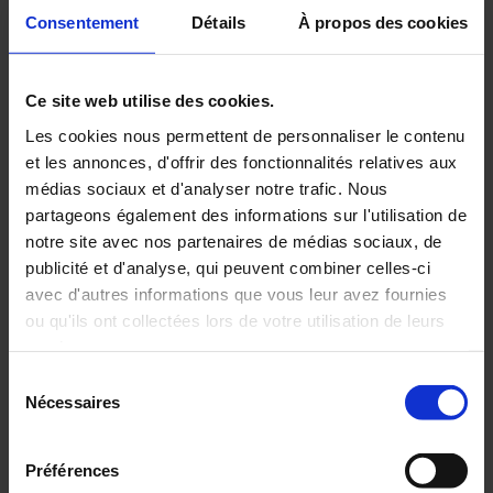
autant d’entrain mais avec moins d’aide ? C’est le difficile
Consentement
Détails
À propos des cookies
équilibre que devront trouver les institutionnels pour les
prochaines années.
Ce site web utilise des cookies.
Les cookies nous permettent de personnaliser le contenu
et les annonces, d'offrir des fonctionnalités relatives aux
💡 Actualité du Calendrier : dernière
médias sociaux et d'analyser notre trafic. Nous
étape pour la répartition du solde de
partageons également des informations sur l'utilisation de
notre site avec nos partenaires de médias sociaux, de
la taxe d’apprentissage
publicité et d'analyse, qui peuvent combiner celles-ci
Désormais, les employeurs redevables du solde de la
avec d'autres informations que vous leur avez fournies
taxe d’apprentissage ont jusqu’au 9 novembre
ou qu'ils ont collectées lors de votre utilisation de leurs
inclus pour sélectionner les établissements et les
formations qu’ils souhaitent soutenir sur
services.
www.soltea.education.gouv.fr
.
Sélection
Pourquoi est-ce important de venir sélectionner des
Nécessaires
du
établissements en particulier ?
Après le 9 novembre, les crédits restants non attribués
consentement
seront répartis par voie réglementaire. Choisir un
Préférences
établissement en amont, c’est mettre en avant les