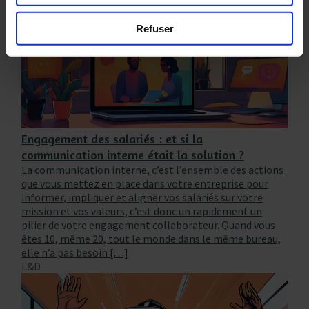
Refuser
Engagement des salariés : et si la
communication interne était la solution ?
La communication interne, c’est l’ensemble des actions
que vous mettez en place dans votre entreprise pour
informer, impliquer et aligner vos salariés sur votre
mission et vos valeurs, c’est donc un rapidement un
pilier de votre engagement collaborateur. Quand vous
êtes 10, même 20, tout le monde dans le même bureau,
elle n’a pas besoin […]
L&D