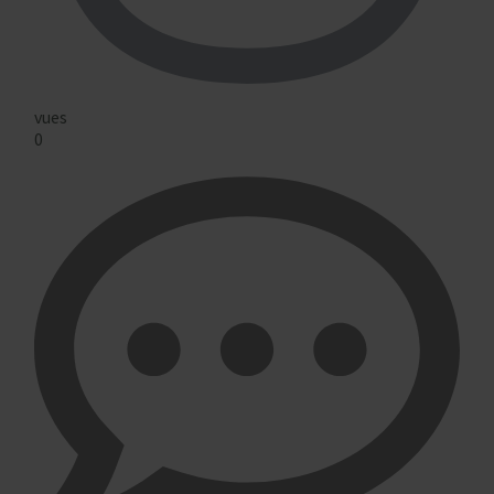
vues
0