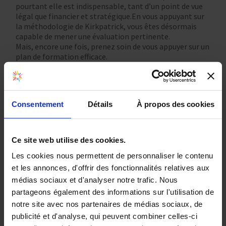
pourtant elle est indispensable, tant d’un point de vue
légal que financier et stratégique.En vous appuyant sur
la méthodologie de Kirkpatrick, vous êtes désormais
capable de mener une évaluation pertinente.
Mais, encore une fois, prenez soin de vous appuyer sur un
plan de formation efficace.
Partager
Consentement
Détails
À propos des cookies
Ce site web utilise des cookies.
Les cookies nous permettent de personnaliser le contenu
et les annonces, d'offrir des fonctionnalités relatives aux
médias sociaux et d'analyser notre trafic. Nous
partageons également des informations sur l'utilisation de
Cécile Vienne
notre site avec nos partenaires de médias sociaux, de
publicité et d'analyse, qui peuvent combiner celles-ci