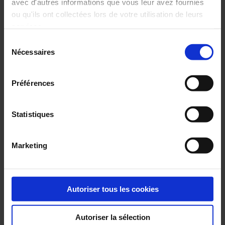
avec d'autres informations que vous leur avez fournies
ou qu'ils ont collectées lors de votre utilisation de leurs
Cécile Vienne
services.
Sélection
Après 5 ans dans les relations presse et la
Nécessaires
du
communication, j'ai développé un espace de
consentement
coworking nantais où j'ai vu grandir de nombreux
entrepreneurs.
Préférences
Statistiques
Abonnez-vous à notre
Marketing
newsletter
S'ABONNER
Autoriser tous les cookies
Sur le même sujet
L&D
Autoriser la sélection