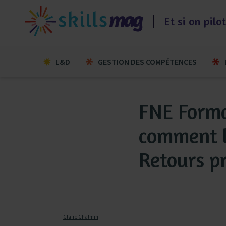
Aller
au
Et si on pil
contenu
L&D
GESTION DES COMPÉTENCES
FNE Forma
comment l’
Retours p
Claire Chalmin