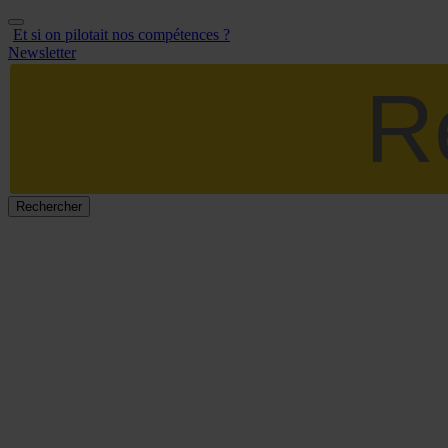
Aller
au
Et si on pilotait nos compétences ?
contenu
Newsletter
Rechercher :