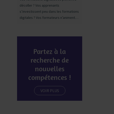
décoller ? Vos apprenants
s’investissent peu dans les formations
digitales ? Vos formateurs n’animent
pas encore de parcours e-learning ?
C’est tout le rôle du Learning Success
Manager que d’optimiser l’expérience
apprenant et l’engagement
collaborateurs autour des parcours
Partez à la
digitaux.
recherche de
nouvelles
compétences !
VOIR PLUS