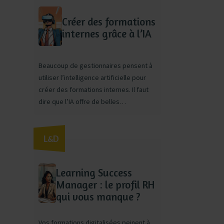
même 20, tout le monde dans le même
bureau, elle n’a pas besoin […]
Créer des formations
internes grâce à l’IA
Beaucoup de gestionnaires pensent à
utiliser l’intelligence artificielle pour
créer des formations internes. Il faut
dire que l’IA offre de belles
opportunités de personnalisation des
formations. Sa dimension automatisée
L&D
peut aussi faire gagner du temps. L’IA
prend en effet en charge des tâches
chronophages et à faible valeur
Learning Success
ajoutée.
Manager : le profil RH
qui vous manque ?
Vos formations digitalisées peinent à