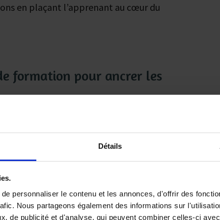
ions en plaçant l’apprenant au cœur du
de formation pour ancrer les
re délivre au stagiaire une attestation
la durée de l’action et les résultats de
Détails
.
»
ies.
’orientation et à la formation professionnelle
e personnaliser le contenu et les annonces, d'offrir des fonctio
rafic. Nous partageons également des informations sur l'utilisati
l’obligation
de procéder à l’évaluation de la
, de publicité et d'analyse, qui peuvent combiner celles-ci avec