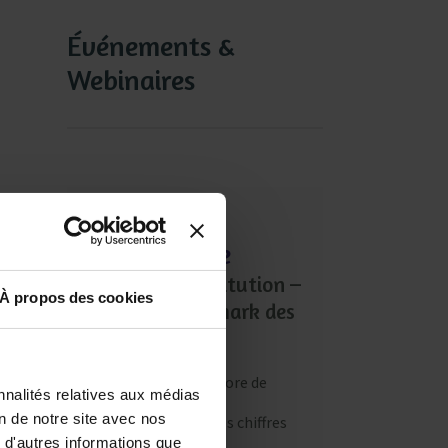
Événements &
Webinaires
06 novembre
Webinair de restitution –
À propos des cookies
Le grand benchmark des
moyens RH
Les RH manquent encore de
nnalités relatives aux médias
moyens. 💸
on de notre site avec nos
Et nous avons enfin les chiffres
pour le prouver !
 d'autres informations que