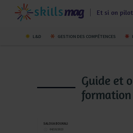
Aller
au
Et si on pil
contenu
L&D
GESTION DES COMPÉTENCES
Guide et o
formation 
SALOUA BOUKALI
04/10/2023