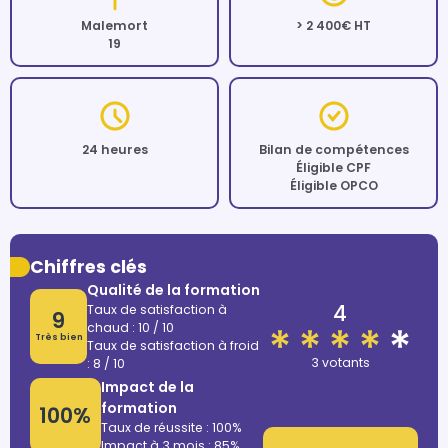
Malemort
> 2 400€ HT
19
24 heures
Bilan de compétences
Éligible CPF
Éligible OPCO
Chiffres clés
Qualité de la formation
4
Taux de satisfaction à
9
chaud : 10 / 10
Très bien
Taux de satisfaction à froid
3 votants
: 8 / 10
Impact de la
formation
100%
Taux de réussite : 100%
Impact à 3 mois : 85%