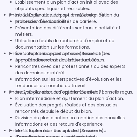
Établissement d'un plan d'action initial avec des
objectifs spécifiques et réalisables.
Phase 2 : Exploration des options (Session 5)
Introduction du suivi post-bilan et explication du
processus d'évaluation.
Exploration des possibilités de carrière.
Présentation des différents secteurs d'activité et
métiers.
Utilisation d'outils de recherche d'emploi et de
documentation sur les formations.
Phase 2 : Exploration des options (Session 6)
Évaluation des opportunités en fonction des
compétences et des intérêts identifiés.
Approfondissement des options retenues.
Rencontres avec des professionnels ou des experts
des domaines d'intérêt.
Information sur les perspectives d'évolution et les
tendances du marché du travail.
Phase 2 : Exploration des options (Session 7)
Analyse des retours d'expérience et des conseils reçus.
Bilan intermédiaire et ajustement du plan d'action.
Évaluation des progrès réalisés et des obstacles
rencontrés depuis le début du bilan.
Révision du plan d'action en fonction des nouvelles
informations et des retours d'expérience.
Phase 2 : Exploration des options (Session 8)
Identification des besoins de formation ou