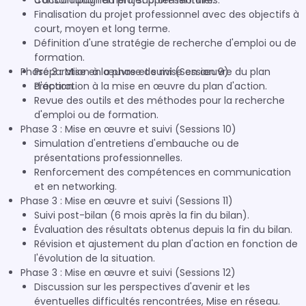
d'accompagnement supplémentaires.
Consolidation du projet professionnel.
Finalisation du projet professionnel avec des objectifs à
court, moyen et long terme.
Définition d'une stratégie de recherche d'emploi ou de
formation.
Phase 3 : Mise en œuvre et suivi (Session 9)
Préparation à la phase de mise en œuvre du plan
d'action.
Préparation à la mise en œuvre du plan d'action.
Revue des outils et des méthodes pour la recherche
d'emploi ou de formation.
Phase 3 : Mise en œuvre et suivi (Sessions 10)
Simulation d'entretiens d'embauche ou de
présentations professionnelles.
Renforcement des compétences en communication
et en networking.
Phase 3 : Mise en œuvre et suivi (Sessions 11)
Suivi post-bilan (6 mois après la fin du bilan).
Évaluation des résultats obtenus depuis la fin du bilan.
Révision et ajustement du plan d'action en fonction de
l'évolution de la situation.
Phase 3 : Mise en œuvre et suivi (Sessions 12)
Discussion sur les perspectives d'avenir et les
éventuelles difficultés rencontrées, Mise en réseau.