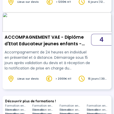
et à la mise en œuvre de son projet
Lieux sur devis
> 1200€ HT
6 jours | 12
heures
professionnel.
ACCOMPAGNEMENT VAE - Diplôme
4
d'Etat Educateur jeunes enfants -
DEEJE
Accompagnement de 24 heures en individuel
en présentiel et à distance. Démarrage sous 15
jours après validation du devis et à réception de
la notification de prise en charge du
financement pour une durée globale de 24
heures sur une période moyenne de 3 à 6 mois.
Lieux sur devis
> 2000€ HT
15 jours | 30
heures
Accompagnement personnalisé et adapté aux
disponibilités du candidat. Accompagnement à
la rédaction du livret 1 (4h), du livret 2 (18h) et
entrainement en vue du jury (2h)
Découvrir plus de formations !
Formation en
Formation en
Formation en
Formation en
Bilan de
Formation en
Bilan de
Formation en
Bilan de
Formation en
Bilan de
Formation en
compétences
Bilan de
Formation en
compétences
Bilan de
Formation en
compétences
Bilan de
Formation en
compétences
Bilan de
Formations