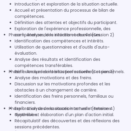
Introduction et exploration de la situation actuelle.
Accueil et présentation du processus de bilan de
compétences.
Définition des attentes et objectifs du participant.
Exploration de l'expérience professionnelle, des
Phase 1 : Analyse de la situation actuelle (Session 2)
compétences, des intérêts et des valeurs.
Identification des compétences et intérêts.
Utilisation de questionnaires et d'outils d'auto-
évaluation.
Analyse des résultats et identification des
compétences transférables.
Phase 1 : Analyse de la situation actuelle (Session 3)
Réflexion sur les intérêts professionnels et personnels.
Analyse des motivations et des freins.
Discussion sur les motivations profondes et les
obstacles à un changement de carrière.
Identification des freins personnels, familiaux ou
financiers.
Phase 1 : Analyse de la situation actuelle (Session 4)
Exploration des ressources internes et externes
disponibles.
Synthèse et élaboration d'un plan d'action initial.
Récapitulatif des découvertes et des réflexions des
sessions précédentes.