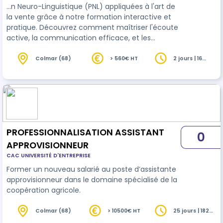
…n Neuro-Linguistique (PNL) appliquées à l'art de
la vente grâce à notre formation interactive et
pratique. Découvrez comment maîtriser l'écoute
active, la communication efficace, et les
stratégies de persuasion pour transformer
chaque interaction
client
en une opportunité de
Colmar (68)
> 560€ HT
2 jours | 16
heures
succès. Renforcez votre confiance et motivation
avec des outils puissants de PNL, tout en
apprenant à décrypter le langage non-verbal
pour une connexion authentique avec vos
clients. Rejoignez-nous pour élever vos
compétenc…
PROFESSIONNALISATION ASSISTANT
0
APPROVISIONNEUR
CAC UNIVERSITÉ D'ENTREPRISE
Former un nouveau salarié au poste d’assistante
approvisionneur dans le domaine spécialisé de la
coopération agricole.
Colmar (68)
> 10500€ HT
25 jours | 182
heures