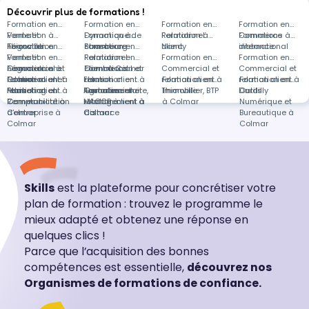
Découvrir plus de formations !
Formation en
Formation en
Formation en
Formation en
Vente et
Formation à
Dynamique de
Formation à
Relationnel
Formation à
Commerce
Formations à
négociation
Thionville
Formation en
commerce
Strasbourg
Formation en
client
Nancy
international
distance
Vente et
Formation en
Relationnel
Formation en
Formation en
Formation en
négociation à
Commercial et
Formation en
client à Colmar
Commercial et
Formations
Commercial et
Commercial et
Colmar
relation client à
Commercial et
Formation en
Formation en
relation client à
dans
relation client à
Formation en
relation client à
Formation en
Paris
relation client à
Marketing et
Formation en
Agroalimentaire,
Formation en
Toulouse
Commercial et
Thionville
Immobilier, BTP
Dardilly
Outils
Rennes
Communication
Comptabilité à
HACCP à
Management à
relation client à
à Colmar
Numérique et
d'entreprise à
Colmar
Colmar
Colmar
distance
Bureautique à
Colmar
Colmar
Skills
est la plateforme pour concrétiser votre
plan de formation : trouvez le programme le
mieux adapté et obtenez une réponse en
quelques clics !
Parce que l’acquisition des bonnes
compétences est essentielle,
découvrez nos
Organismes de formations de confiance.