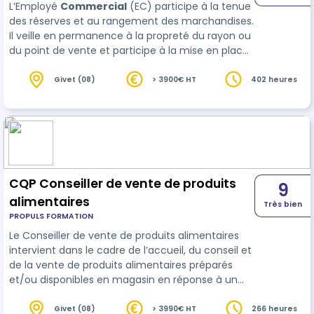
LʼEmployé
Commercial
(EC) participe à la tenue
des réserves et au rangement des marchandises.
Il veille en permanence à la propreté du rayon ou
du point de vente et participe à la mise en place
des opérations commerciales. L'Employé(e)
Commercial(e) effectue de faç…
Givet (08)
> 3900€ HT
402 heures
CQP Conseiller de vente de produits
9
alimentaires
Très bien
PROPULS FORMATION
Le Conseiller de vente de produits alimentaires
intervient dans le cadre de l’accueil, du conseil et
de la vente de produits alimentaires préparés
et/ou disponibles en magasin en réponse à un
besoin du
client
et dans une logique de
fidélisation. Il est amené à travailler pour les
Givet (08)
> 3990€ HT
266 heures