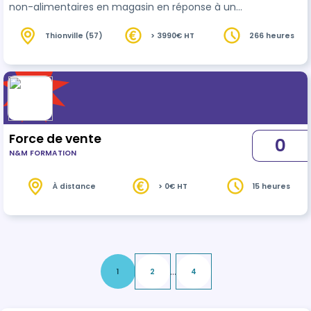
non-alimentaires en magasin en réponse à un
besoin du
client
et dans une logique de
fidélisation. Il est amené à travailler pour les
Thionville (57)
> 3990€ HT
266 heures
entreprises de tailles variées de la branche du
Commerce de détail et de gros à prédominance
alimentaire (hypermarchés, supermarchés, etc.).
Le CQP comprend 4 blocs de comp…
Force de vente
0
N&M FORMATION
À distance
> 0€ HT
15 heures
...
1
2
4