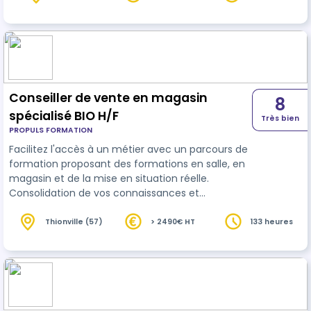
entreprises de tailles variées de la branche du
Commerce de détail et de gros à prédominance
alimentaire (hypermarchés, supermarchés, etc.).
Le CQP comprend 3 options : - pr…
Conseiller de vente en magasin
8
spécialisé BIO H/F
Très bien
PROPULS FORMATION
Facilitez l'accès à un métier avec un parcours de
formation proposant des formations en salle, en
magasin et de la mise en situation réelle.
Consolidation de vos connaissances et
adaptation des compétences au métier.
Thionville (57)
> 2490€ HT
133 heures