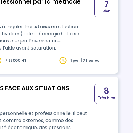
ofessionnel par la méthode
7
Bien
 à réguler leur
stress
en situation
activation (calme / énergie) et à se
ons à enjeu. Favoriser une
’aide avant saturation.
> 2500€ HT
1 jour | 7 heures
S FACE AUX SITUATIONS
8
Très bien
 personnelle et professionnelle. Il peut
nes comme externes, comme des
bilité économique, des pressions