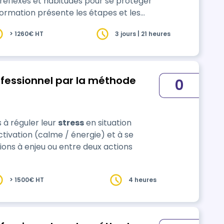
éflexes et habitudes pour se protéger
 formation présente les étapes et les
n et au situations stressan…
> 1260€ HT
3 jours | 21 heures
ofessionnel par la méthode
0
 à réguler leur
stress
en situation
activation (calme / énergie) et à se
ons à enjeu ou entre deux actions
> 1500€ HT
4 heures