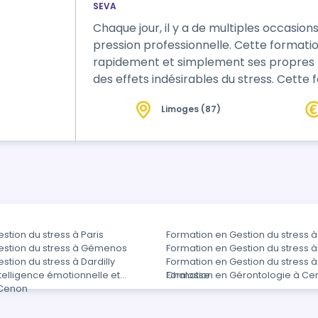
SEVA
Chaque jour, il y a de multiples occasions
pression professionnelle. Cette formatio
rapidement et simplement ses propres r
des effets indésirables du stress. Cette
outils pour aider à faire face au quotidie
Limoges (87)
stion du stress à Paris
Formation en Gestion du stress 
estion du stress à Gémenos
Formation en Gestion du stress à
stion du stress à Dardilly
Formation en Gestion du stress 
telligence émotionnelle et
Chalosse
Formation en Gérontologie à Ce
 Cenon