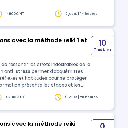
> 600€ HT
2 jours | 14 heures
ons avec la méthode reiki 1 et
10
Très bien
 de ressentir les effets indésirables de la
n anti-
stress
permet d'acquérir très
éflexes et habitudes pour se protéger
 formation présente les étapes et les
n et au situations stressan…
> 2100€ HT
5 jours | 28 heures
ons avec la méthode reiki
0