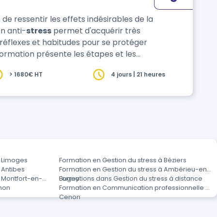
 de ressentir les effets indésirables de la
n anti-
stress
permet d'acquérir très
éflexes et habitudes pour se protéger
 formation présente les étapes et les
n et au situations stressan…
> 1680€ HT
4 jours | 21 heures
à Limoges
Formation en Gestion du stress à Béziers
 Antibes
Formation en Gestion du stress à Ambérieu-en-
à Montfort-en-
Bugey
Formations dans Gestion du stress à distance
non
Formation en Communication professionnelle à
Cenon