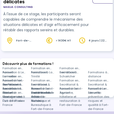
délicates
MAELIA CONSULTING
À l'issue de ce stage, les participants seront
capables de comprendre le mécanisme des
situations délicates et d’agir efficacement pour
rétablir des rapports sereins et durables.
Fort-de-
> 1430€ HT
4 jours | 22
France (972)
heures
Découvrir plus de formations !
Formation en
Formation en
Formation en
Accueil
Formation à Le
Assistanat
Formation à La
Secrétariat
Formation à
Formations à
Lamentin
Formation en
Trinité
Schœlcher
distance
Accueil à Fort-
Formation en
Formation en
Formation en
Formation en
de-France
Secrétariat &
Formation en
Secrétariat &
Formations
Secrétariat &
Secrétariat &
Accueil à
Secrétariat &
Formation en
Accueil à Saint-
dans
Formation en
Accueil à Saint-
Formation en
Accueil à Le
Formation en
L'Union
Accueil à
Droit et
Formation en
Victor-la-Coste
Secrétariat &
Santé et social
Formation en
Agnant
Tourisme,
Lamentin
Sécurité,
Coulommiers
formation des
Management à
Accueil à
à Fort-de-
Outils
hôtellerie et
prévention des
Élus à Fort-de-
Fort-de-France
distance
France
Numérique et
restauration à
risques et
France
Bureautique à
Fort-de-France
qualité à Fort-
Fort-de-France
de-France