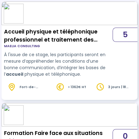
Accueil physique et téléphonique
5
professionnel et traitement des
MAELIA CONSULTING
situations délicates
À l'issue de ce stage, les participants seront en
mesure d’appréhender les conditions d’une
bonne communication, d’intégrer les bases de
l’
accueil
physique et téléphonique.
Fort-de-
> 1362€ HT
3 jours | 18
France (972)
heures
Formation Faire face aux situations
0