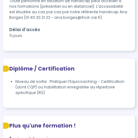
Toute personne en situation de handicap peut accéder à 
nos formations (présentiel ou en distanciel). L’accessibilité 
est étudiée au cas par cas par notre référente handicap Ana 
Borges (01 40 20 21 22 - ana.borges@ifod-cie.fr).
Délai d'accès
11 jours
Diplôme / Certification
Niveau de sortie : Pratiquer l’Equicoaching - Certification
(dont CQP) ou habilitation enregistrée au répertoire
spécifique (RS)
Plus qu'une formation !