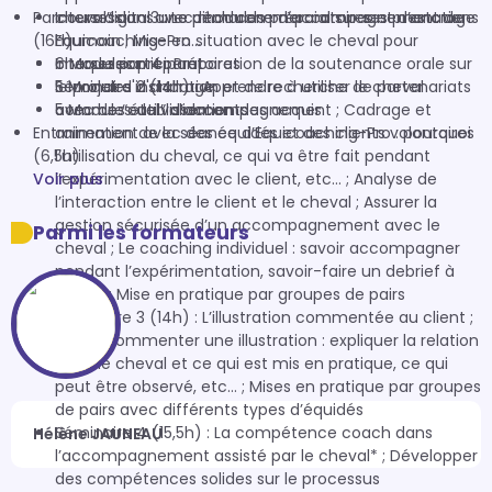
Parcours digital avec modules préparatoires et d’ancrage
cheval” dans une démarche d’accompagnement de
Intersession 3 : Le pitch commercial sur ses prestations
(16h)
l’humain ; Mise en situation avec le cheval pour
Equicoaching-Pro...
chaque participant
Intersession 4 : Préparation de la soutenance orale sur
6 Modules préparatoires
Séminaire 2 (14h) : Apprendre à utiliser le cheval
le projet d'installation et de recherche de partenariats
5 Modules d'ancrage
comme “outil” d’accompagnement ; Cadrage et
avec des établissements
5 Modules de validation des acquis
Entrainement avec des équidés et des clients volontaires
animation de la séance d’Equicoaching-Pro : pourquoi
(6,5h)
l’utilisation du cheval, ce qui va être fait pendant
Voir plus
l’expérimentation avec le client, etc… ; Analyse de
l’interaction entre le client et le cheval ; Assurer la
gestion sécurisée d’un accompagnement avec le
Parmi les formateurs
cheval ; Le coaching individuel : savoir accompagner
pendant l’expérimentation, savoir-faire un debrief à
chaud ; Mise en pratique par groupes de pairs
Séminaire 3 (14h) : L’illustration commentée au client ;
Savoir commenter une illustration : expliquer la relation
avec le cheval et ce qui est mis en pratique, ce qui
peut être observé, etc… ; Mises en pratique par groupes
de pairs avec différents types d’équidés
Séminaire 4 (15,5h) : La compétence coach dans
Hélène JAUNEAU
l’accompagnement assisté par le cheval* ; Développer
des compétences solides sur le processus