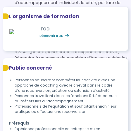
d’accompagnement individuel : le pitch, posture de
coach, le processus d’accompagnement, etc… ;
L’intelligence émotionnelle ; Communication assertive
L'organisme de formation
*Avec diagnostic EQ-i et débrief personnalisé en
amont du séminaire (1,5h)
IFOD
Séminaire 5 (14h) : L’Equicoaching-Pro dans
Découvrir IFOD
l’accompagnement collectif ; Découverte de
l’accompagnement collectif : Training en binôme puis
à 3, 4, …,pour expérimenter l’intelligence collective ;
Répondre à un besoin de coaching d’équipe : guider les
clients dans un Equicoaching-Pro d’équipe
Public concerné
Séminaire 6 (14h) : Approfondissement et analyse de
sa pratique ; S’auto-évaluer dans ses apprentissages
Personnes souhaitant compléter leur activité avec une
et ses évolutions sur les deux champs de
approche de coaching avec le cheval dans le cadre
compétences équin et coaching ; Pratique du
d’une reconversion, création ou extension d’activité
feedback comme moyen d’apprentissage : améliorer
Personnes travaillant dans les fonctions RH, éducateurs,
sa posture, sa technique, sa compréhension de la
ou métiers liés à l’accompagnement
Professionnels de l’équitation et souhaitant enrichir leur
situation, … ; Ateliers individualisés en vue de la
pratique ou effectuer une reconversion
certification
Journée dédiée à la Certification en centre équestre
Prérequis
(7h) Evaluation 1 : Épreuve pratique en situation réelle
Expérience professionnelle en entreprise ou en