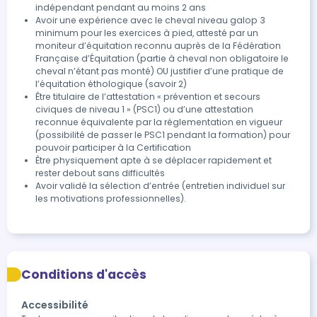
d’une séance d’équicoaching avec des clients
indépendant pendant au moins 2 ans
volontaires Evaluation 2 : Épreuve orale de soutenance
Avoir une expérience avec le cheval niveau galop 3
de projet d’installation et de recherche de partenariat
minimum pour les exercices à pied, attesté par un
avec des établissements Evaluation 3 : Épreuve écrite
moniteur d’équitation reconnu auprès de la Fédération
Française d’Équitation (partie à cheval non obligatoire le
avec QCM sur la physiologie et le comportement du
cheval n’étant pas monté) OU justifier d’une pratique de
cheval et l’éthologie (cf selon les préconisations de
l’équitation éthologique (savoir 2)
FFE)
Être titulaire de l’attestation « prévention et secours
civiques de niveau 1 » (PSC1) ou d’une attestation
reconnue équivalente par la réglementation en vigueur
(possibilité de passer le PSC1 pendant la formation) pour
pouvoir participer à la Certification
Être physiquement apte à se déplacer rapidement et
rester debout sans difficultés
Avoir validé la sélection d’entrée (entretien individuel sur
les motivations professionnelles).
Conditions d'accès
Accessibilité