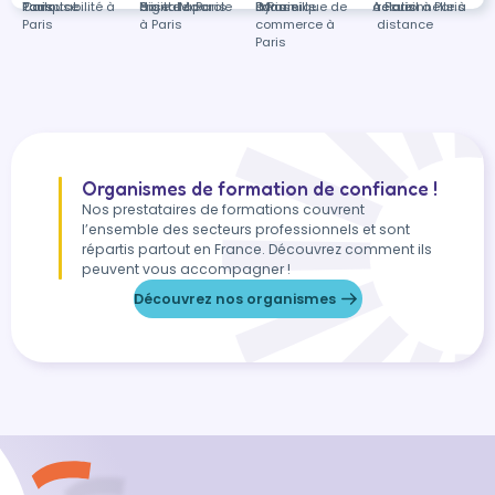
Toulouse
Paris
Paris
Comptabilité à
digital à Paris
Prise de parole
Saint-Max
Paris
à Paris
Dynamique de
Marseille
à Paris
Accueil à Paris
relationnelle à
Paris
à Paris
commerce à
distance
Paris
Organismes de formation de confiance !
Nos prestataires de formations couvrent
l’ensemble des secteurs professionnels et sont
répartis partout en France. Découvrez comment ils
peuvent vous accompagner !
Découvrez nos organismes