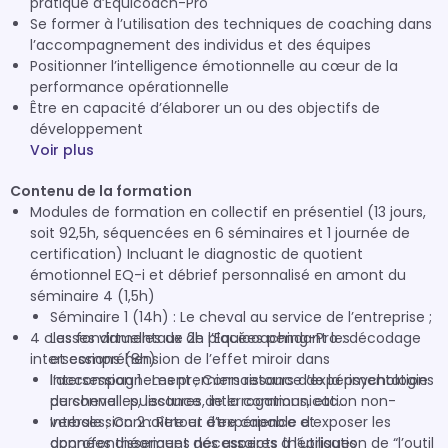
pratique d’Equicoach-Pro
Se former à l’utilisation des techniques de coaching dans
l’accompagnement des individus et des équipes
Positionner l’intelligence émotionnelle au cœur de la
performance opérationnelle
Être en capacité d’élaborer un ou des objectifs de
développement
Voir plus
Contenu de la formation
Modules de formation en collectif en présentiel (13 jours,
soit 92,5h, séquencées en 6 séminaires et 1 journée de
certification) Incluant le diagnostic de quotient
émotionnel EQ-i et débrief personnalisé en amont du
séminaire 4 (1,5h)
Séminaire 1 (14h) : Le cheval au service de l’entreprise ;
4 classes virtuelles de 2h placées pendant les
Les fondamentaux de l’Equicoaching-Pro : décodage
intersessions (8h)
et compréhension de l’effet miroir dans
l’accompagnement ; Connaissance de la psychologie
Intersession 1 : Les premiers retours d’expérimentations
du cheval : puissance de la communication non-
personnelles, lectures, interrogations, etc…
verbale ; Connaître et être capable d’exposer les
Intersession 2 : Retour d’expérience et
données théoriques nécessaires à l’utilisation de “l’outil
approfondissement des aspects théoriques