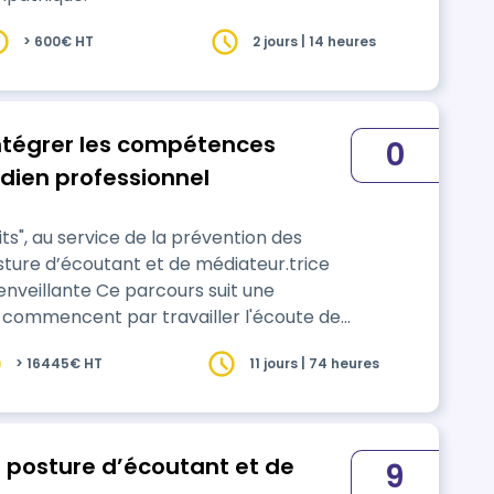
> 600€ HT
2 jours | 14 heures
 Intégrer les compétences
0
dien professionnel
its", au service de la prévention des
ture d’écoutant et de médiateur.trice
rcours suit une
 commencent par travailler l'écoute de
 émotions, de manière constructive, ce qui
> 16445€ HT
11 jours | 74 heures
s les subtilités du processus de
…
La posture d’écoutant et de
9