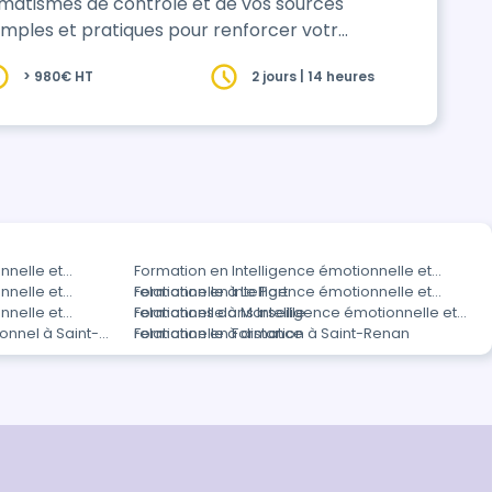
omatismes de contrôle et de vos sources
 simples et pratiques pour renforcer votre
essantes et faire face avec sérénité.
> 980€ HT
2 jours | 14 heures
nnelle et
Formation en Intelligence émotionnelle et
nnelle et
relationnelle à Le Port
Formation en Intelligence émotionnelle et
nnelle et
relationnelle à Marseille
Formations dans Intelligence émotionnelle et
onnel à Saint-
relationnelle à distance
Formation en Formation à Saint-Renan