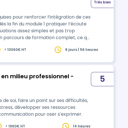
Très bien
ises pour renforcer l’intégration de ces
s la fin du module 1 pratiquer l’écoute
tuations assez simples et pas trop
le, le groupe sera un groupe fermé et
> 10360€ HT
8 jours | 56 heures
ermé,
 en milieu professionnel -
5
soi, faire un point sur ses difficultés,
stress, développer ses ressources
niques de communication pour oser s'exprimer.
> 1960€ HT
14 heures