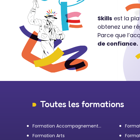
Skills
est la pl
obtenez une ré
Parce que l’ac
de confiance.
Toutes les formations
Formation Accompagnement
Format
personnel et Bilan de
transp
Formation Arts
Format
compétences