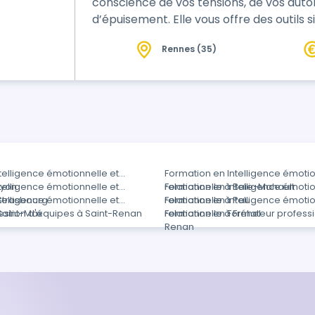
conscience de vos tensions, de vos aut
d’épuisement. Elle vous offre des outils
résilience, mieux vivre les situations str
Rennes (35)
telligence émotionnelle et
Formation en Intelligence émotio
Lyon
telligence émotionnelle et
relationnelle à Baie-Mahault
Formation en Intelligence émotio
 Strasbourg
telligence émotionnelle et
relationnelle à Pau
Formation en Intelligence émotio
 Saint-Max
estion d'équipes à Saint-Renan
relationnelle à Fréhel
Formation en Formateur professi
Renan