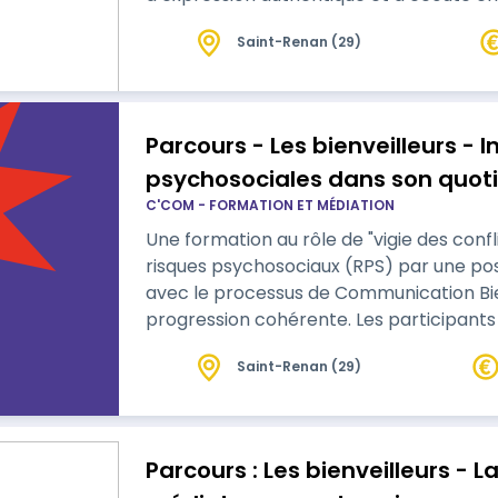
Saint-Renan (29)
Parcours - Les bienveilleurs -
psychosociales dans son quoti
C'COM - FORMATION ET MÉDIATION
Une formation au rôle de "vigie des confl
risques psychosociaux (RPS) par une pos
avec le processus de Communication Bienveillante Ce pa
progression cohérente. Les participants
soi et l'expression authentique de leurs
Saint-Renan (29)
leur permet d'acquérir les bases et toute
communication bienveillante. Ils appren
Parcours : Les bienveilleurs - 