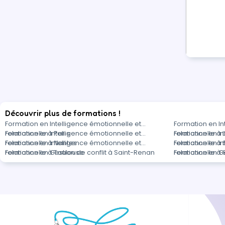
Découvrir plus de formations !
Formation en Intelligence émotionnelle et
Formation en In
relationnelle à Paris
Formation en Intelligence émotionnelle et
relationnelle à 
Formation en In
relationnelle à Nantes
Formation en Intelligence émotionnelle et
relationnelle à
Formation en In
relationnelle à Toulouse
Formation en Gestion de conflit à Saint-Renan
relationnelle à
Formation en G