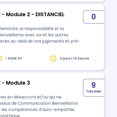
- Module 2 - DISTANCIEL
0
enticité, la responsabilité et la
enveillante avec soi et les autres.
utres au-delà de nos jugements et pré-
> 600€ HT
2 jours | 14 heures
 - Module 3
9
Très bien
nes en désaccord et/ou qui ne
cessus de Communication Bienveillante
ner les compétences d’auto-empathie,
mpathique.