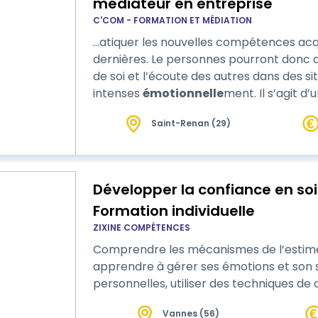
médiateur en entreprise
C'COM - FORMATION ET MÉDIATION
…atiquer les nouvelles compétences acqu
dernières. Le personnes pourront donc dè
de soi et l’écoute des autres dans des si
intenses
émotionnelle
ment. Il s’agit d’un parcours de formation complet, ce qui
veut dire que pour une efficacité optima
Saint-Renan (29)
engagé sur toute la durée de la formation. Cette disposition de groupe f
permettra aussi de créer le…
Développer la confiance en soi
Formation individuelle
ZIXINE COMPÉTENCES
Comprendre les mécanismes de l’estime de 
apprendre à gérer ses émotions et son 
personnelles, utiliser des tech
Vannes (56)