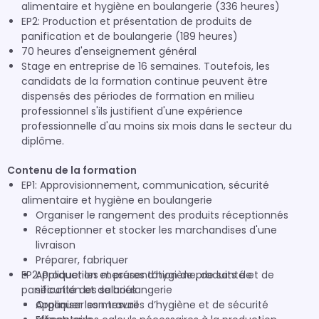
alimentaire et hygiène en boulangerie (336 heures)
EP2: Production et présentation de produits de
panification et de boulangerie (189 heures)
70 heures d'enseignement général
Stage en entreprise de 16 semaines. Toutefois, les
candidats de la formation continue peuvent être
dispensés des périodes de formation en milieu
professionnel s'ils justifient d'une expérience
professionnelle d'au moins six mois dans le secteur du
diplôme.
Contenu de la formation
EP1: Approvisionnement, communication, sécurité
alimentaire et hygiène en boulangerie
Organiser le rangement des produits réceptionnés
Réceptionner et stocker les marchandises d'une
livraison
Préparer, fabriquer
EP2: Production et présentation de produits de
Appliquer les mesures d’hygiène, de santé et de
panification et de boulangerie
sécurité des salariés
Appliquer les mesures d’hygiène et de sécurité
Organiser son travail