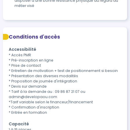
disposer d’une bonne résistance physique au regard du
métier visé
Conditions d'accès
Accessibilité
* Accès PMR

* Pré-inscription en ligne

* Prise de contact

* Entretien de motivation + test de positionnement si besoin

* Présentation des diverses modalités

* Proposition de journée d'intégration

* Devis sur demande

* Tarif à la demande au : 09 86 87 21 07 ou 
admin@developaou.com

*Tarif variable selon le financeur/financement

* Confirmation d'inscription

* Entrée en formation
Capacité
1 à 15 places