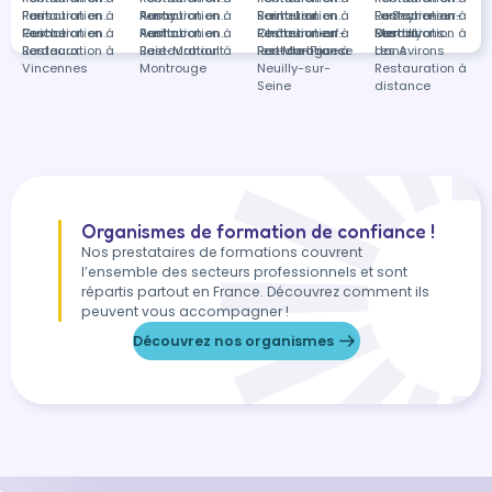
Paris
Restauration à
Formation en
Auray
Restauration à
Formation en
Saint-Leu
Restauration à
Formation en
La Seyne-sur-
Restauration à
Formation en
Guiche
Restauration à
Formation en
Aurillac
Restauration à
Formation en
Châteauneuf-
Restauration à
Formation en
Mer
Dardilly
Restauration à
Formations
Bordeaux
Restauration à
Baie-Mahault
Restauration à
les-Martigues
Fort-de-France
Restauration à
Les Avirons
dans
Vincennes
Montrouge
Neuilly-sur-
Restauration à
Seine
distance
Organismes de formation de confiance !
Nos prestataires de formations couvrent
l’ensemble des secteurs professionnels et sont
répartis partout en France. Découvrez comment ils
peuvent vous accompagner !
Découvrez nos organismes