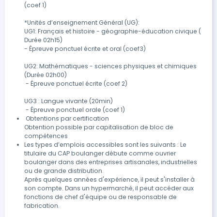
(coef 1)

*Unités d’enseignement Général (UG):

UG1: Français et histoire - géographie-éducation civique ( 
Durée 02h15)

- Épreuve ponctuel écrite et oral (coef3)

UG2: Mathématiques - sciences physiques et chimiques 
(Durée 02h00)

 - Épreuve ponctuel écrite (coef 2)

UG3 : Langue vivante (20min)

 - Épreuve ponctuel orale (coef 1)
 Obtentions par certification

Obtention possible par capitalisation de bloc de 
compétences
Les types d’emplois accessibles sont les suivants : Le 
titulaire du CAP boulanger débute comme ouvrier 
boulanger dans des entreprises artisanales, industrielles 
ou de grande distribution.

Après quelques années d'expérience, il peut s'installer à 
son compte. Dans un hypermarché, il peut accéder aux 
fonctions de chef d'équipe ou de responsable de 
fabrication.
