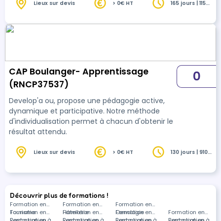
le savoir acquis en centre.
Lieux sur devis
> 0€ HT
165 jours | 1155
heures
CAP Boulanger- Apprentissage
0
(RNCP37537)
Develop'a ou, propose une pédagogie active,
dynamique et participative. Notre méthode
d'individualisation permet à chacun d'obtenir le
résultat attendu.
Lieux sur devis
> 0€ HT
130 jours | 910
heures
Découvrir plus de formations !
Formation en
Formation en
Formation en
Tourisme
Formation en
Hôtellerie
Formation en
Oenologie
Formation en
Formation en
Restauration à
Formation en
Restauration à
Formation en
Restauration à
Formation en
Restauration à
Formation en