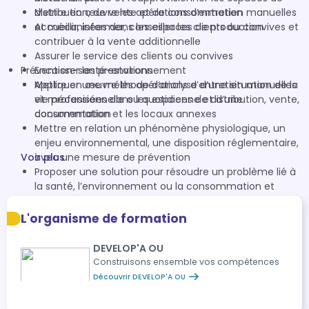
Mettre en œuvre les opérations d’entretien manuelles
distribution, de vente et de consommation
et mécanisées dans les espaces de production
Accueillir, informer, conseiller les clients ou convives et
contribuer à la vente additionnelle
Assurer le service des clients ou convives
Prévention-santé-environnement
Encaisser les prestations
Mettre en œuvre les opérations d’entretien manuelles
Appliquer une méthode d’analyse d’une situation de la
et mécanisées dans les espaces de distribution, vente,
vie professionnelle ou quotidienne et d’une
consommation et les locaux annexes
documentation
Mettre en relation un phénomène physiologique, un
enjeu environnemental, une disposition réglementaire,
Voir plus
avec une mesure de prévention
Proposer une solution pour résoudre un problème lié à
la santé, l’environnement ou la consommation et
argumenter un choix
Communiquer à l’écrit et à l’oral avec une syntaxe
L'organisme de formation
claire et un vocabulaire technique adapté
Agir face à une situation d’urgence
DEVELOP'A OU
Construisons ensemble vos compétences
Découvrir DEVELOP'A OU