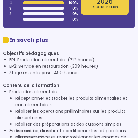
2025
4
100%
Date de création
3
0%
2
0%
1
0%
En savoir plus
Objectifs pédagogiques
EP1: Production alimentaire (217 heures)
EP2: Service en restauration (308 heures)
Stage en entreprise: 490 heures
Contenu de la formation
Production alimentaire
Réceptionner et stocker les produits alimentaires et
non alimentaires
Réaliser les opérations préliminaires sur les produits
alimentaires
Réaliser des préparations et des cuissons simples
Service en restauration
Assembler, dresser et conditionner les préparations
alimentaires
Mettre en place et réapprovisionner les espaces de