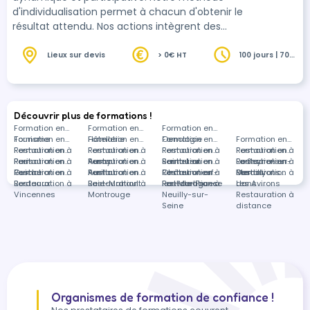
d'individualisation permet à chacun d'obtenir le
résultat attendu. Nos actions intègrent des
périodes en entreprise permettant de valoriser
le savoir acquis en centre.
Lieux sur devis
> 0€ HT
100 jours | 700
heures
Découvrir plus de formations !
Formation en
Formation en
Formation en
Tourisme
Formation en
Hôtellerie
Formation en
Oenologie
Formation en
Formation en
Restauration à
Formation en
Restauration à
Formation en
Restauration à
Formation en
Restauration à
Formation en
Paris
Restauration à
Formation en
Auray
Restauration à
Formation en
Saint-Leu
Restauration à
Formation en
La Seyne-sur-
Restauration à
Formation en
Guiche
Restauration à
Formation en
Aurillac
Restauration à
Formation en
Châteauneuf-
Restauration à
Formation en
Mer
Dardilly
Restauration à
Formations
Bordeaux
Restauration à
Baie-Mahault
Restauration à
les-Martigues
Fort-de-France
Restauration à
Les Avirons
dans
Vincennes
Montrouge
Neuilly-sur-
Restauration à
Seine
distance
Organismes de formation de confiance !