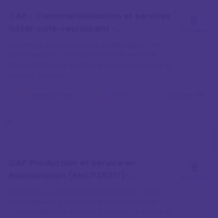
CAP - Commercialisation et services
8
hôtel-café-restaurant -
Très bien
Apprentissage (RNCP38424)
Develop'a ou, propose une pédagogie active,
dynamique et participative. Notre méthode
d'individualisation permet à chacun d'obtenir le
résultat attendu.
Lieux sur devis
> 0€ HT
130 jours | 910
heures
CAP Production et Service en
9
Restauration (RNCP35317)-
Très bien
Apprentissage
Develop'a ou, propose une pédagogie active,
dynamique et participative. Notre méthode
d'individualisation permet à chacun d'obtenir le