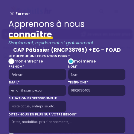
Fermer
Apprenons à nous
connaître
Je veux en savoir plus !
Simplement, rapidement et gratuitement
Accueil
Formation
Formation Tourisme, hôtellerie et restauration
For
CAP Pâtissier (RNCP38765) + EG - FOAD
JE CHERCHE UNE FORMATION POUR *
mon entreprise
moi même
PRÉNOM*
NOM*
EMAIL*
TÉLÉPHONE*
SITUATION PROFESSIONNELLE
DITES-NOUS EN PLUS SUR VOTRE BESOIN*
CAP Pâtissier (RNCP38765)