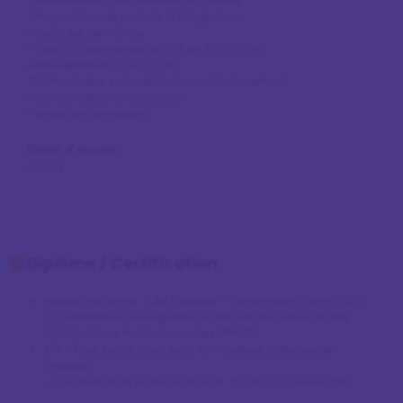
* Présentation des diverses modalités

* Proposition de journée d'intégration

* Devis sur demande

* Tarif à la demande au : 09 86 87 21 07 ou 
admin@developaou.com

*Tarif variable selon le financeur/financement

* Confirmation d'inscription

* Entrée en formation
Délai d'accès
11 jours
Diplôme / Certification
Niveau de sortie : CAP Pâtissier - Certification (dont CQP)
ou habilitation enregistrée au Répertoire National des
Certifications Professionnelles (RNCP)
EP1 – Tour, petits fours secs et moelleux, gâteaux de 
voyage :

- Ponctuel, écrit pratique et oral : 5 h 30  (+ 1 heure PSE)
