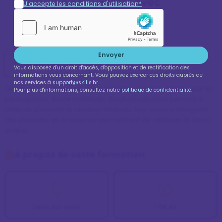
+ EG - FOAD avec
J'accepte les conditions d'utilisation*
DEVELOP'A OU
Formation de niveau 3
Envoyer
Je veux en savoir plus !
Vous disposez d'un droit d'accès, d'opposition et de rectification des
informations vous concernant. Vous pouvez exercer ces droits auprès de
nos services à
support@skills.hr
.
Develop'a ou, propose une pédagogie active, dynamique et 
Pour plus d'informations, consultez notre
politique de confidentialité
.
participative. Notre méthode d'individualisation permet à 
chacun d'obtenir le résultat attendu. Nos actions intègrent 
des périodes en entreprise permettant de valoriser le savoir 
acquis.
À propos de cette formation
Lieux sur devis
> 0€ HT