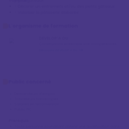
Voir plus
petits gâteaux
- Décorer un entremets et/ou des petits gâteaux
- Valoriser la pâtisserie élaborée
- Mesurer le coût des produits fabriqués
L'organisme de formation
DEVELOP'A OU
Construisons ensemble vos compétences
Découvrir DEVELOP'A OU
Public concerné
Demandeurs d’emploi
Travailleurs handicapés
Salariés en reconversion
Public PIC
Prérequis
Toute personne souhaitant obtenir une qualification dans