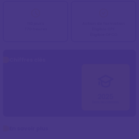
110 jours
Action de formation
770 heures
Éligible CPF
Éligible OPCO
Chiffres clés
2025
Date de création
En savoir plus