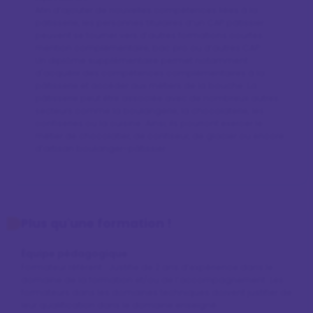
Afin d’ajouter de nouvelles compétences liées à la 
pâtisserie, les personnes titulaires d’un CAP pâtissier 
peuvent se tourner vers d’autres formations courtes : 
mention complémentaire, bac pro ou d’autres CAP. 

Un diplôme supplémentaire permet notamment 
d'acquérir des compétences complémentaires à la 
pâtisserie et accéder aux métiers de la bouche. La 
pâtisserie peut être associée avec de nombreux autres 
secteurs comme la boulangerie, la chocolaterie, les 
confiseries ou la cuisine. Ainsi, ils pourront exercer le 
métier de chocolatier, de confiseur, de glacier ou encore 
d’artisan boulanger-pâtissier.
Plus qu'une formation !
Équipe pédagogique
Formateur référent : Justifie de 2 ans d’expérience dans le
domaine de la formation et/ou de l’accompagnement. Les
formateurs dans les domaines techniques doivent justifier de
leur qualification dans le domaine enseigné