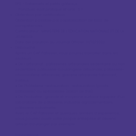
EP2 – Entremets et petits gâteaux :

- Ponctuel, écrit pratique et oral : 5 h
Obtention par certification

Obtention possible par capitalisation de bloc de 
compétences

Certificateur : MINISTERE DE L'EDUCATION NATIONALE ET DE LA 
JEUNESSE

Date der parution au Journal Officiel :01/12/2022
Débouché :

Après un CAP Pâtissier, vous pourrez travailler dans les 
secteurs :

● De l’artisanat : pâtisseries artisanales sédentaire ou non 
sédentaire, pâtisserie-boulangerie artisanale, pâtisserie-
chocolaterie artisanale, glacerie artisanale fabricant, 
traiteur, …

● De l’hôtellerie-restauration : restauration (poste 
pâtisserie) ou spécialisée (salon de thé), … 

● De l’industrie : grande et moyenne surface équipée d’un 
laboratoire de pâtisserie, industrie agroalimentaire, 
pâtisserie industrielle, … 

Avec le CAP Pâtissier et quelques années d’expérience, 
vous pourrez ouvrir votre propre entreprise et devenir 
artisan boulanger par exemple.

Equivalence : 
