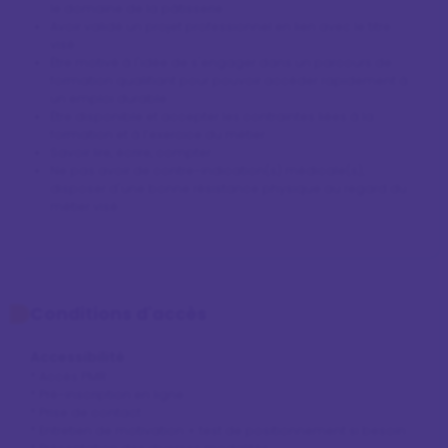
le domaine de la pâtisserie
Avoir validé un projet professionnel en lien avec le titre
visé
Être motivé à l'idée de s'engager dans un parcours de
formation qualifiant pour pouvoir accéder rapidement à
un emploi durable
Être disponible et accepter les contraintes liées à la
formation et à l’exercice du métier
Savoir lire, écrire, compter
Ne pas avoir de contre-indication(s) médicale(s),
disposer d'une bonne résistance physique au regard du
métier visé
Conditions d'accès
Accessibilité
* Accès PMR

* Pré-inscription en ligne

* Prise de contact

* Entretien de motivation + test de positionnement si besoin
