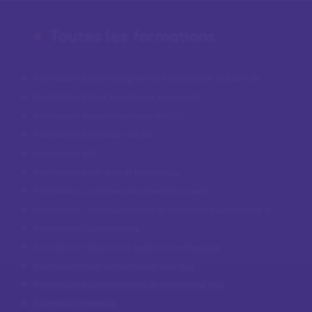
Toutes les formations
Formation Accompagnement personnel et Bilan de
compétences
Formation Achat, logistique, transport
Formation Agroalimentaire, HACCP
Formation Animaux, nature
Formation Arts
Formation Bien-être et Esthétique
Formation Commercial et relation client
Formation Communication et efficacité personnelle et
professionnelle
Formation Comptabilité
Formation Création et gestion d'entreprise
Formation Droit et formation des Élus
Formation Environnement et démarche RSE
Formation Finance