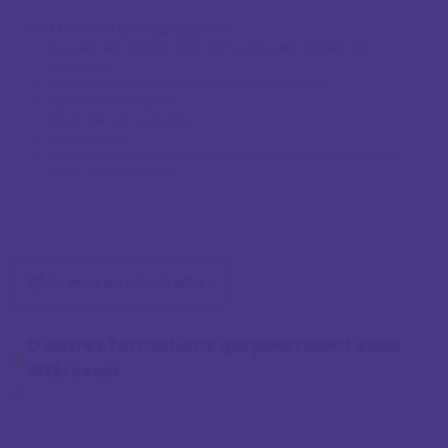
Ressources pédagogiques
Accueil des apprenants dans une salle dédiée à la
formation.
Documents supports de formation projetés.
Exposés théoriques
Etude de cas concrets
Quiz en salle
Mise à disposition en ligne de documents supports à la
suite de la formation.
Je veux en savoir plus !
D'autres formations qui pourraient vous
intéresser