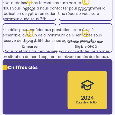
• Nous réalisons nos formations sur-mesure. 

Nous vous invitons à nous contacter pour programmer la 
Paris
> 0€ HT
réalisation de votre formation. Une réponse vous sera 
75
communiquée sous 72h.

• Le délai pour accéder aux prestations sera étudié 
ensemble, avec un délai minimum de 6 semaines sous 
réserve de disponibilité dans nos agendas respectifs. 

6 jours
Action de formation
12 heures
Éligible OPCO
• Nous mettons tout en œuvre pour accueillir les personnes 
en situation de handicap, tant au niveau accès des locaux, 
qu’adaptation des moyens pédagogiques. Contactez-nous 
Chiffres clés
pour en parler.
2024
Date de création