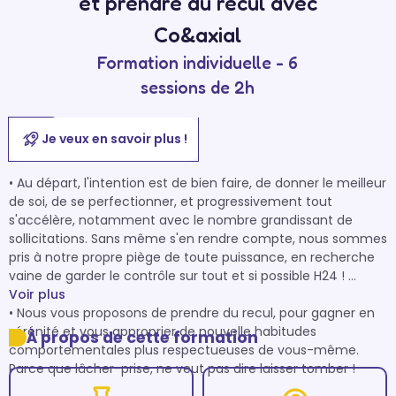
et prendre du recul avec
Co&axial
Formation individuelle - 6
sessions de 2h
Je veux en savoir plus !
• Au départ, l'intention est de bien faire, de donner le meilleur 
de soi, de se perfectionner, et progressivement tout 
s'accélère, notamment avec le nombre grandissant de 
sollicitations. Sans même s'en rendre compte, nous sommes 
pris à notre propre piège de toute puissance, en recherche 
vaine de garder le contrôle sur tout et si possible H24 ! 

Voir plus
• Nous vous proposons de prendre du recul, pour gagner en 
sérénité et vous approprier de nouvelle habitudes 
À propos de cette formation
comportementales plus respectueuses de vous-même.  
Parce que lâcher-prise, ne veut pas dire laisser tomber ! 
