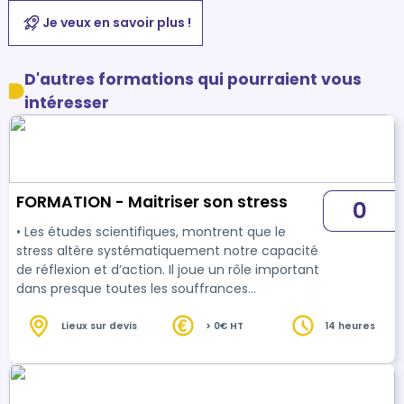
Je veux en savoir plus !
D'autres formations qui pourraient vous
intéresser
FORMATION - Maitriser son stress
0
• Les études scientifiques, montrent que le
stress altère systématiquement notre capacité
de réflexion et d’action. Il joue un rôle important
dans presque toutes les souffrances
émotionnelles et physiques. Il s'agit d'un signal
qui nous révèle aussi nos propres incohérences,
Lieux sur devis
> 0€ HT
14 heures
nos erreurs stratégiques les plus fines. • Pour
toutes ces raisons et bien d'autres qui seront
abordées lors de cette formation, la gestion du
stress fait partie des priorités de l'entreprise en