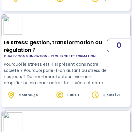
heures
recherche vaine de garder le contrôle sur tout et
si possible H24 ! • Nous vous proposons de
prendre du recul, pour gagner en sérénité et vous
approprier de nouvelle habitudes
comportementales plus respectueuses de vous-
m…
Le stress: gestion, transformation ou
0
régulation ?
QUALI V COMMUNICATION - RECHERCHE ET FORMATION
Pourquoi le
stress
est-il si présent dans notre
société ? Pourquoi parle-t-on autant du stress de
nos jours ? De nombreux facteurs viennent
amplifier ou diminuer notre stress vécu et notre
stress perçu. Repérer les facteurs auxquels nous
sommes soumis et les marge…
Montrouge
> 0€ HT
3 jours | 21
(92)
heures