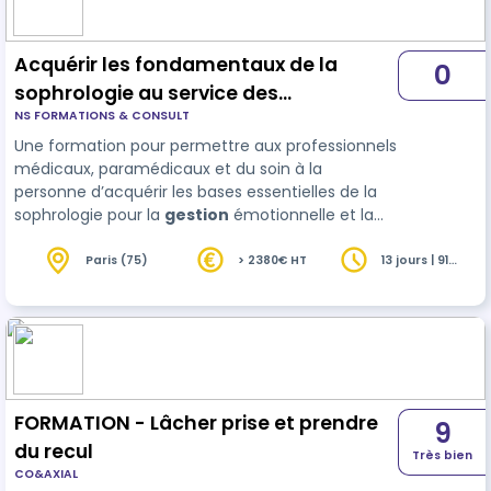
Acquérir les fondamentaux de la
0
sophrologie au service des
NS FORMATIONS & CONSULT
professionnels du soin à la personne
Une formation pour permettre aux professionnels
médicaux, paramédicaux et du soin à la
personne d’acquérir les bases essentielles de la
sophrologie pour la
gestion
émotionnelle et la
dynamique d’engagement ( dans le parcours de
soin, de santé, professionnel et/ou personnel) et
Paris (75)
> 2380€ HT
13 jours | 91
heures
d’utiliser les protocoles sophrologiques dans son
champ professionnel uniquement.
FORMATION - Lâcher prise et prendre
9
du recul
Très bien
CO&AXIAL