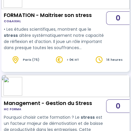
FORMATION - Maitriser son stress
0
CO&AXIAL
• Les études scientifiques, montrent que le
stress
altère systématiquement notre capacité
de réflexion et d’action. Il joue un rôle important
dans presque toutes les souffrances
émotionnelles et physiques. Il s'agit d'un signal qui
nous révèle aussi nos propres incohérences, nos
Paris (75)
> 0€ HT
14 heures
erreurs stratégiq…
Management - Gestion du Stress
0
HC FORMA
Pourquoi choisir cette formation ? Le
stress
est
un facteur majeur de démotivation et de baisse
de productivité dans les entreprises. Cette