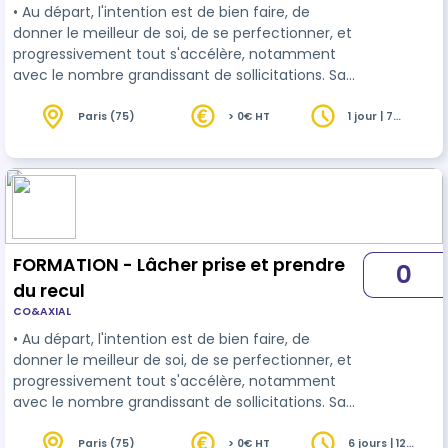
• Au départ, l'intention est de bien faire, de
donner le meilleur de soi, de se perfectionner, et
progressivement tout s'accélère, notamment
avec le nombre grandissant de sollicitations. Sans
même s'en rendre compte, nous sommes pris à
notre propre piège de toute puissance, en
Paris (75)
> 0€ HT
1 jour | 7
heures
recherche vaine de garder le contrôle sur tout et
si possible H24 ! • Nous vous proposons de
prendre une journée, pour prendre du recul,
gagner en sérénité et vous approprier de nouvelle
habitudes comportementales plus re…
FORMATION - Lâcher prise et prendre
0
du recul
CO&AXIAL
• Au départ, l'intention est de bien faire, de
donner le meilleur de soi, de se perfectionner, et
progressivement tout s'accélère, notamment
avec le nombre grandissant de sollicitations. Sans
même s'en rendre compte, nous sommes pris à
notre propre piège de toute puissance, en
Paris (75)
> 0€ HT
6 jours | 12