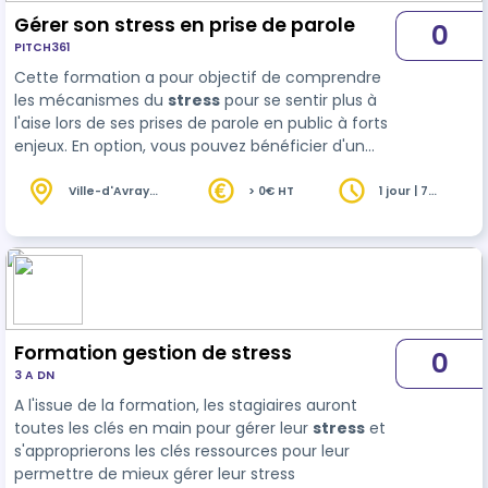
Gérer son stress en prise de parole
0
PITCH361
Cette formation a pour objectif de comprendre
les mécanismes du
stress
pour se sentir plus à
l'aise lors de ses prises de parole en public à forts
enjeux. En option, vous pouvez bénéficier d'un
suivi individuel d'une heure ou d'un suivi collectif
d'une demi-journée à caler dans les 4 semaines
Ville-d'Avray
> 0€ HT
1 jour | 7
(92)
heures
qui suivent la formatio…
Formation gestion de stress
0
3 A DN
A l'issue de la formation, les stagiaires auront
toutes les clés en main pour gérer leur
stress
et
s'approprierons les clés ressources pour leur
permettre de mieux gérer leur stress