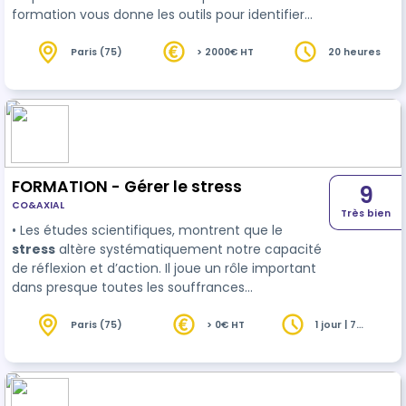
formation vous donne les outils pour identifier
vos sources de stress, les gérer efficacement et
développer des stratégies durables pour
Paris (75)
> 2000€ HT
20 heures
maintenir votr…
FORMATION - Gérer le stress
9
CO&AXIAL
Très bien
• Les études scientifiques, montrent que le
stress
altère systématiquement notre capacité
de réflexion et d’action. Il joue un rôle important
dans presque toutes les souffrances
émotionnelles et physiques. Il s'agit d'un signal qui
nous révèle aussi nos propres incohérences, nos
Paris (75)
> 0€ HT
1 jour | 7
heures
erreurs stratégiq…