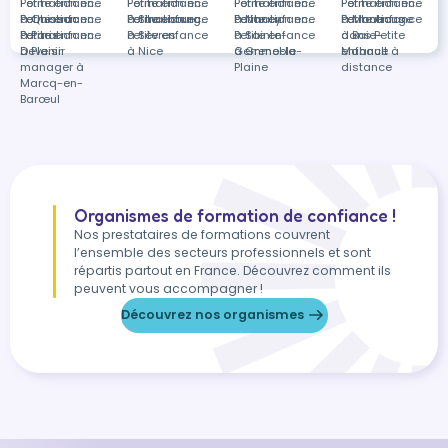
Petite enfance
Formation en
Petite enfance
Formation en
Petite enfance
Formation en
Petite enfance
Formation en
à Quissac
Petite enfance
Formation en
à Strasbourg
Petite enfance
Formation en
à Nancy
Petite enfance
Formation en
à Montrouge
Petite enfance
Formations
à Paris
Petite enfance
Formation en
à Sèvres
Petite enfance
à Sainte-
Petite enfance
à Baie-
dans Petite
à Plaisir
Devenir
à Nice
Gemme-la-
à Grenoble
Mahault
enfance à
manager à
Plaine
distance
Marcq-en-
Barœul
Organismes de formation de confiance !
Nos prestataires de formations couvrent
l’ensemble des secteurs professionnels et sont
répartis partout en France. Découvrez comment ils
peuvent vous accompagner !
Découvrez nos organismes