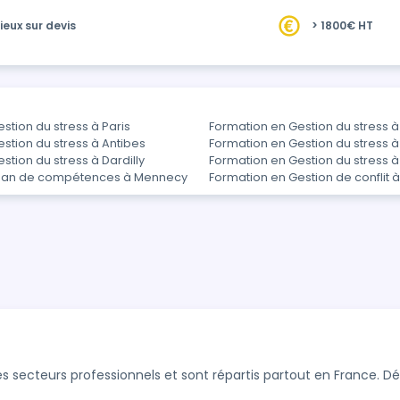
performance et bien-être. ✨ Par…
ieux sur devis
> 1800€ HT
stion du stress à Paris
Formation en Gestion du stress 
stion du stress à Antibes
Formation en Gestion du stress 
stion du stress à Dardilly
Formation en Gestion du stress
ilan de compétences à Mennecy
Formation en Gestion de conflit
s secteurs professionnels et sont répartis partout en France. 