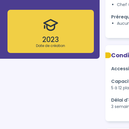
Chef 
Prérequ
Aucu
2023
Date de création
Condi
Accessi
Capaci
5 à 12 pl
Délai d
3 semai