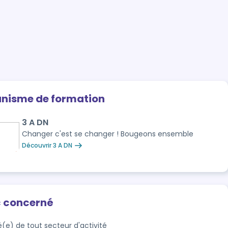
anisme de formation
3 A DN
Changer c'est se changer ! Bougeons ensemble
Découvrir 3 A DN
c concerné
é(e) de tout secteur d'activité