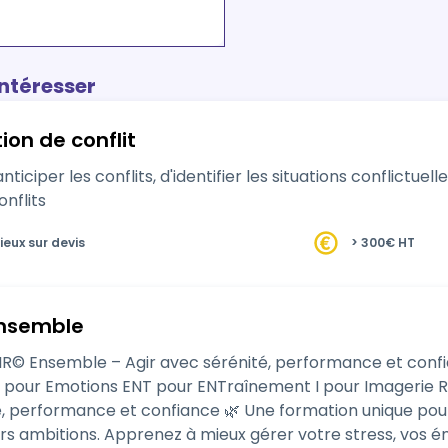
intéresser
ion de conflit
ticiper les conflits, d'identifier les situations conflictuelle
onflits
ieux sur devis
> 300€ HT
 Ensemble
le – Agir avec sérénité, performance et confiance R pour Respiration A pour Att
ENT pour ENTraînement I pour Imagerie R pour Réussir Formation RALEENTIR© Ensemble
é, performance et confiance 🌿 Une formation unique pour
rs ambitions. Apprenez à mieux gérer votre stress, vos ém