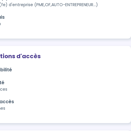
(fe) d'entreprise (PME,OF,AUTO-ENTREPRENEUR...)
is
n
tions d'accès
bilité
té
aces
'accès
nes