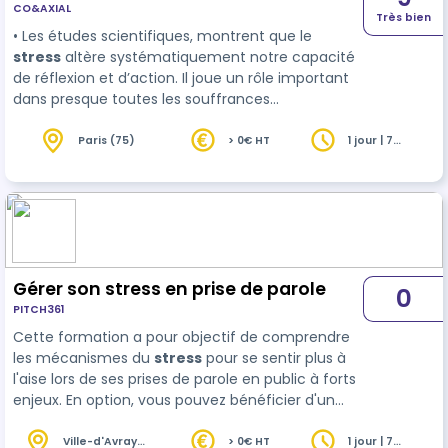
CO&AXIAL
Très bien
• Les études scientifiques, montrent que le
stress
altère systématiquement notre capacité
de réflexion et d’action. Il joue un rôle important
dans presque toutes les souffrances
émotionnelles et physiques. Il s'agit d'un signal qui
nous révèle aussi nos propres incohérences, nos
Paris (75)
> 0€ HT
1 jour | 7
heures
erreurs stratégiq…
Gérer son stress en prise de parole
0
PITCH361
Cette formation a pour objectif de comprendre
les mécanismes du
stress
pour se sentir plus à
l'aise lors de ses prises de parole en public à forts
enjeux. En option, vous pouvez bénéficier d'un
suivi individuel d'une heure ou d'un suivi collectif
d'une demi-journée à caler dans les 4 semaines
Ville-d'Avray
> 0€ HT
1 jour | 7