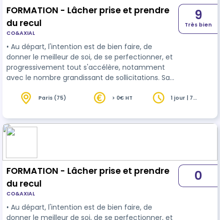
FORMATION - Lâcher prise et prendre
9
du recul
Très bien
CO&AXIAL
• Au départ, l'intention est de bien faire, de
donner le meilleur de soi, de se perfectionner, et
progressivement tout s'accélère, notamment
avec le nombre grandissant de sollicitations. Sans
même s'en rendre compte, nous sommes pris à
notre propre piège de toute puissance, en
Paris (75)
> 0€ HT
1 jour | 7
heures
recherche vaine de garder le contrôle sur tout et
si possible H24 ! • Nous vous proposons de
prendre une journée, pour prendre du recul,
gagner en sérénité et vous approprier de nouvelle
habitudes comportementales plus re…
FORMATION - Lâcher prise et prendre
0
du recul
CO&AXIAL
• Au départ, l'intention est de bien faire, de
donner le meilleur de soi, de se perfectionner, et