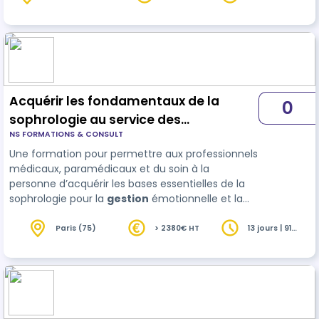
(92)
heures
qui suivent la formatio…
Acquérir les fondamentaux de la
0
sophrologie au service des
NS FORMATIONS & CONSULT
professionnels du soin à la personne
Une formation pour permettre aux professionnels
médicaux, paramédicaux et du soin à la
personne d’acquérir les bases essentielles de la
sophrologie pour la
gestion
émotionnelle et la
dynamique d’engagement ( dans le parcours de
soin, de santé, professionnel et/ou personnel) et
Paris (75)
> 2380€ HT
13 jours | 91
heures
d’utiliser les protocoles sophrologiques dans son
champ professionnel uniquement.