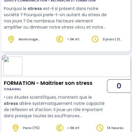
QUALI V COMMUNICATION - RECHERCHE ET FORMATION
Pourquoi le
stress
est-il si présent dans notre
société ? Pourquoi parle-t-on autant du stress de
nos jours ? De nombreux facteurs viennent
amplifier ou diminuer notre stress vécu et notre
stress perçu. Repérer les facteurs auxquels nous
sommes soumis et les marge…
Montrouge
> 0€ HT
3 jours | 21
(92)
heures
FORMATION - Maitriser son stress
0
CO&AXIAL
• Les études scientifiques, montrent que le
stress
altère systématiquement notre capacité
de réflexion et d’action. Il joue un rôle important
dans presque toutes les souffrances
émotionnelles et physiques. Il s'agit d'un signal qui
nous révèle aussi nos propres incohérences, nos
Paris (75)
> 0€ HT
14 heures