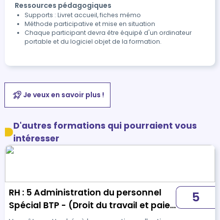
Ressources pédagogiques
Supports : Livret accueil, fiches mémo
Méthode participative et mise en situation
Chaque participant devra être équipé d'un ordinateur
portable et du logiciel objet de la formation.
Je veux en savoir plus !
D'autres formations qui pourraient vous
intéresser
RH : 5 Administration du personnel
5
Spécial BTP - (Droit du travail et paie
Niveau 2)