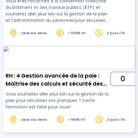
Vous êtes rattachés à la convention collective
du bâtiment et des travaux publics (BTP) et
souhaitez aller plus loin sur la gestion de la paie
et l'administration du personnel pour sécuriser
vos pratiques et être autonome ? Cette
formation est faite pour vous!
Lieux sur devis
> 1200€ HT
2 jours | 14
heures
RH : 4 Gestion avancée de la paie :
0
Maîtrise des calculs et sécurité des
données (Paie Niveau 2)
Vous souhaitez aller plus loin sur la gestion de la
paie pour sécurisez vos pratiques ? Cette
formation est faite pour vous!
Lieux sur devis
> 900€ HT
2 jours | 14
heures