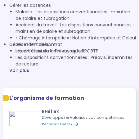
Gérer les absences
Maladie : Les dispositions conventionnelles : maintien
de salaire et subrogation
Accident du travail : Les dispositions conventionnelles :
maintien de salaire et subrogation
« Chômage intempérie » : Notion d’intempérie et Calcul
Gérer les fins de contrat
des indemnités
Intervention de la Prévoyance PROBTP
Les différents modes de rupture
Les dispositions conventionnelles : Préavis, indemnités
de rupture
Voir plus
L'organisme de formation
RHéflex
Développez & Valorisez vos compétences
Découvrir RHéflex