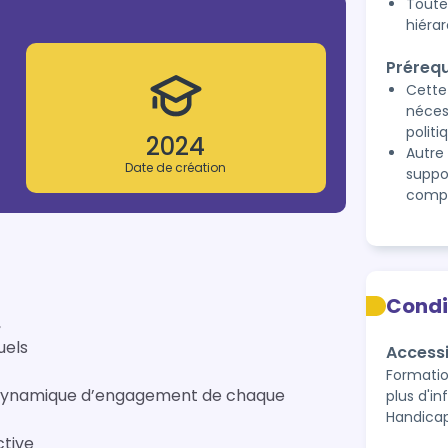
Toute
hiéra
Prérequ
Cette
néces
politi
2024
Autre
Date de création
suppor
compé
Condi
,
uels
Accessi
Formatio
a dynamique d’engagement de chaque
plus d'i
Handicap
ctive