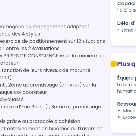
Capaci
1 à 10 pl
Délai d
e homogène du management adaptatif
4 semai
trice des 4 styles
exercice de positionnement sur 12 situations
& Blanchard) , mise en miroir entre les 2 évaluations
t « PRISES DE CONSCIENCE » sur la manière de
borateur
Plus 
fonction de leurs niveaux de maturité
atif)
Équipe
 , 2ème apprentissage (cf livret) sur la
La forma
humaine
haque collaborateur
dividualisé
Ressou
onnaire d’Eric Berne) , 3ème apprentissage
Mises 
Expos
duels grâce au protocole d’adhésion
n et entrainement en binômes au travers de
ité de sortir de sa « zone de confort »