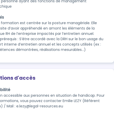
 personne ayant des fonctions de management
rchique
is
 formation est centrée sur la posture managériale. Elle
site d’avoir appréhendé en amont les éléments de la
que RH de l’entreprise impactés par l’entretien annuel.
 prérequis : S’être accordé avec la DRH sur le bon usage du
t interne d’entretien annuel et les concepts utilisés (ex :
tences démontrées, réalisations mesurables…)
tions d'accès
bilité
n accessible aux personnes en situation de handicap. Pour 
nformations, vous pouvez contacter Emilie LEZY (Référent 
) / Mail : e.lezy@legal-resources.eu