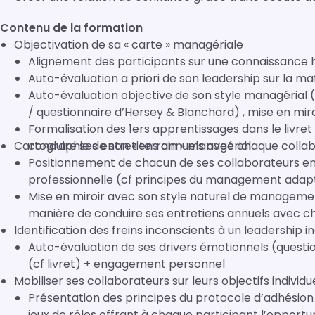
Contenu de la formation
Objectivation de sa « carte » managériale
Alignement des participants sur une connaissanc
Auto-évaluation a priori de son leadership sur la ma
Auto-évaluation objective de son style managérial (
/ questionnaire d’Hersey 
Formalisation des 1ers apprentissages dans le livre
Cartographie de son « terrain » managérial
conduire ses entretiens annuels avec chaque colla
Positionnement de chacun de ses collaborateurs en 
professionnelle (cf principes du management adapt
Mise en miroir avec son style naturel de management
manière de conduire ses entretiens annuels avec c
Identification des freins inconscients à un leadership in
Auto-évaluation de ses drivers émotionnels (questi
(cf livret) + engagement personnel
Mobiliser ses collaborateurs sur leurs objectifs indivi
Présentation des principes du protocole d’adhésio
jeux de rôles offrant à chaque participant l’opportun