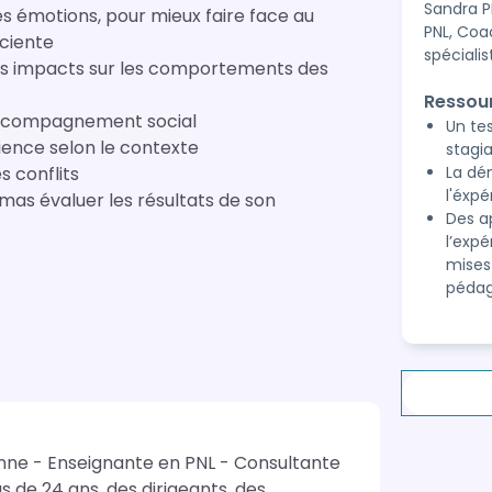
Sandra P
es émotions, pour mieux faire face au
PNL, Coa
ciente
spéciali
rs impacts sur les comportements des
Ressou
l'accompagnement social
Un te
cience selon le contexte
stagi
s conflits
La dé
l'éxp
 de son
Des a
l’expé
mises
pédag
nne - Enseignante en PNL - Consultante 
de 24 ans, des dirigeants, des 