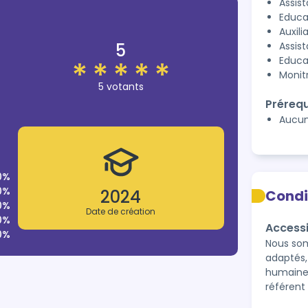
Assist
Educa
Auxili
5
Assis
Educa
Monit
5 votants
Prérequ
Aucu
0%
0%
2024
Condi
0%
Date de création
0%
Accessi
0%
Nous som
adaptés,
humaines 
référent