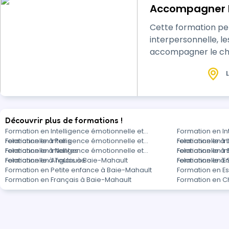
Accompagner l
Cette formation pe
interpersonnelle, l
accompagner le c
L
Découvrir plus de formations !
Formation en Intelligence émotionnelle et
Formation en In
relationnelle à Paris
Formation en Intelligence émotionnelle et
relationnelle à 
Formation en In
relationnelle à Nantes
Formation en Intelligence émotionnelle et
relationnelle à
Formation en In
relationnelle à Toulouse
Formation en Anglais à Baie-Mahault
relationnelle à
Formation en E
Formation en Petite enfance à Baie-Mahault
Formation en E
Formation en Français à Baie-Mahault
Formation en C