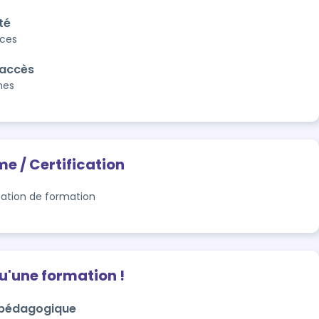
té
aces
'accès
nes
me / Certification
tation de formation
qu'une formation !
 pédagogique