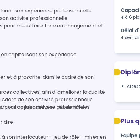
Capaci
sant son expérience professionnelle
4 à 6 pl
on activité professionnelle
ns pour mieux faire face au changement et
Délai d
4 semai
en capitalisant son expérience
Diplô
gier et à proscrire, dans le cadre de son
Attes
ces collectives, afin d 'améliorer la qualité
cadre de son activité professionnelle
 travail collaboratives - jeu de rôle
es, pour apprendre à se détacher des
Plus 
r dire
Équipe
à son interlocuteur - jeu de rôle - mises en