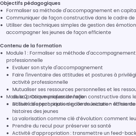
Objectifs pédagogiques
Formaliser sa méthode d'accompagnement en capitali
Communiquer de façon constructive dans le cadre de s
Utiliser des techniques simples de gestion des émotio
accompagner les jeunes de façon efficiente
Contenu de la formation
Module 1 : Formaliser sa méthode d'accompagnement 
professionnelle
Evaluer son style d'accompagnement
Faire l'inventaire des attitudes et postures à privilé
activité professionnelle
Mutualiser ses ressources personnelles et les ressour
Module 2 : Communiquer de façon constructive dans le 
de sa pratique professionnelle
Activité d'appropriation: grille de lecture - fiches de
Utiliser des techniques de communication efficient
histoires des jeunes
La valorisation comme clé d’évolution: comment leu
Prendre du recul pour préserver sa santé
Activité d’appropriation : transmettre un feed-back 