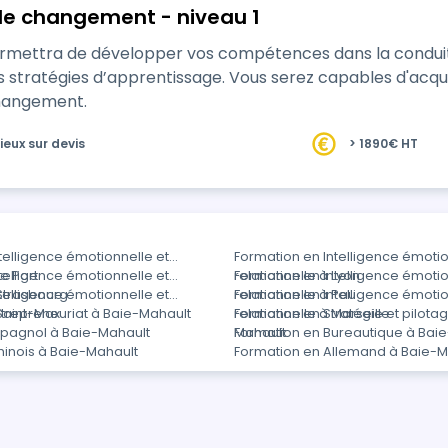
e changement - niveau 1
rmettra de développer vos compétences dans la condu
es stratégies d’apprentissage. Vous serez capables d'acq
hangement.
ieux sur devis
> 1890€ HT
telligence émotionnelle et
Formation en Intelligence émotio
Le Port
telligence émotionnelle et
relationnelle à Lyon
Formation en Intelligence émotio
 Strasbourg
telligence émotionnelle et
relationnelle à Pau
Formation en Intelligence émotio
 Saint-Max
ntrepreneuriat à Baie-Mahault
relationnelle à Marseille
Formation en Stratégie et pilota
spagnol à Baie-Mahault
Mahault
Formation en Bureautique à Bai
hinois à Baie-Mahault
Formation en Allemand à Baie-M