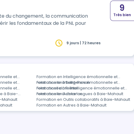
9
Très bien
ite du changement, la communication
uérir les fondamentaux de la PNL pour
9 jours | 72 heures
nnelle et
Formation en Intelligence émotionnelle et
nnelle et
relationnelle à Saint-Renan
Formation en Intelligence émotionnelle et
nnelle et
relationnelle à Fréhel
Formations dans Intelligence émotionnelle et
ge à Baie-
relationnelle à distance
Formation en Autres langues à Baie-Mahault
e-Mahault
Formation en Outils collaboratifs à Baie-Mahault
ahault
Formation en Autres à Baie-Mahault