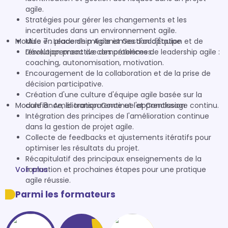
agile.
Stratégies pour gérer les changements et les
incertitudes dans un environnement agile.
Module 7 : Leadership Agile et Gestion d'Équipe
Mise en place de mécanismes d'adaptation et de
résolution proactive des problèmes.
Développement de compétences de leadership agile :
coaching, autonomisation, motivation.
Encouragement de la collaboration et de la prise de
décision participative.
Création d'une culture d'équipe agile basée sur la
Module 8 : Amélioration Continue et Conclusion
confiance, la transparence et l'apprentissage continu.
Intégration des principes de l'amélioration continue
dans la gestion de projet agile.
Collecte de feedbacks et ajustements itératifs pour
optimiser les résultats du projet.
Récapitulatif des principaux enseignements de la
Voir plus
formation et prochaines étapes pour une pratique
agile réussie.
Parmi les formateurs