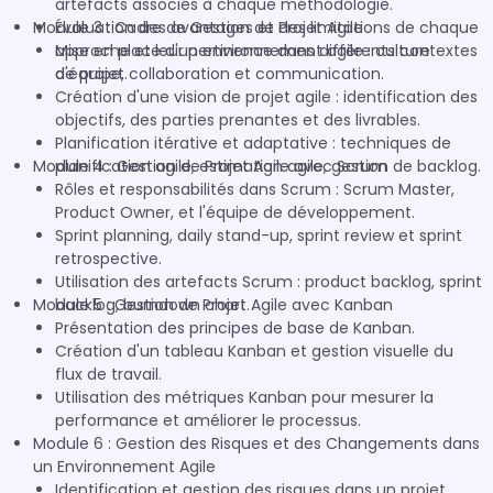
artefacts associés à chaque méthodologie.
Module 3 : Cadre de Gestion de Projet Agile
Évaluation des avantages et des limitations de chaque
approche et leur pertinence dans différents contextes
Mise en place d'un environnement agile : culture
de projet.
d'équipe, collaboration et communication.
Création d'une vision de projet agile : identification des
objectifs, des parties prenantes et des livrables.
Planification itérative et adaptative : techniques de
Module 4 : Gestion de Projet Agile avec Scrum
planification agile, estimation agile, gestion de backlog.
Rôles et responsabilités dans Scrum : Scrum Master,
Product Owner, et l'équipe de développement.
Sprint planning, daily stand-up, sprint review et sprint
retrospective.
Utilisation des artefacts Scrum : product backlog, sprint
Module 5 : Gestion de Projet Agile avec Kanban
backlog, burndown chart.
Présentation des principes de base de Kanban.
Création d'un tableau Kanban et gestion visuelle du
flux de travail.
Utilisation des métriques Kanban pour mesurer la
performance et améliorer le processus.
Module 6 : Gestion des Risques et des Changements dans
un Environnement Agile
Identification et gestion des risques dans un projet