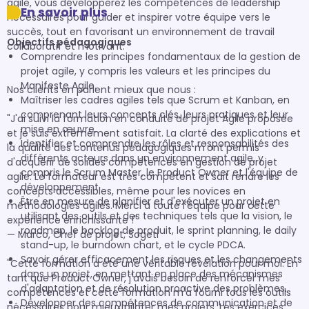
agile, vous développerez les compétences de leadership 
En savoir plus
nécessaires pour guider et inspirer votre équipe vers le 
succès, tout en favorisant un environnement de travail 
Objectifs pédagogiques
collaboratif et motivant.

Comprendre les principes fondamentaux de la gestion de
projet agile, y compris les valeurs et les principes du
Manifeste Agile.
Nos clients en parlent mieux que nous :

Maîtriser les cadres agiles tels que Scrum et Kanban, en
comprenant leurs concepts clés, leurs pratiques et leur
"J'ai suivi la formation en conduite de projet Agile proposée 
mise en œuvre.
et je suis extrêmement satisfait. La clarté des explications et 
Identifier et comprendre les rôles et responsabilités des
la qualité des contenus pédagogiques m'ont permis 
différents acteurs dans un environnement agile, y
d'acquérir de solides compétences en gestion de projet 
compris le Scrum Master, le Product Owner et l'équipe de
agile. Le formateur est très compétent et sait rendre les 
développement.
concepts accessibles, même pour les novices en 
Être en mesure de planifier et d'exécuter un projet en
méthodologies agiles. Merci à toute l'équipe pour cette 
utilisant des outils et des techniques tels que la vision, le
expérience enrichissante !"

roadmap, le backlog de produit, le sprint planning, le daily
— Marco, Chef de projet, Sogeti

stand-up, le burndown chart, et le cycle PDCA.
Savoir gérer efficacement les risques et les changements
"Cette formation a été une véritable révélation pour moi. En 
dans un projet, en mettant en place des mécanismes
tant que Product Owner, j'avais besoin de renforcer mes 
d'adaptation et de résolution proactive des problèmes.
compétences et cette formation m'a fourni tous les outils 
Développer des compétences de communication et de
nécessaires pour mieux piloter mes projets. Les exercices 