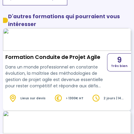
D'autres formations qui pourraient vous
intéresser
Formation Conduite de Projet Agile
9
Très bien
Dans un monde professionnel en constante
évolution, la maîtrise des méthodologies de
gestion de projet agile est devenue essentielle
pour rester compétitif et répondre aux défis
complexes d'aujourd'hui. Notre programme de
formation en gestion de projet agile est conçu
Lieux sur devis
> 1300€ HT
2 jours | 14
heures
pour vous fournir les compétences et les
connaissances nécessaires pour exceller dans
un environnement agile dynamique et
stimulant. Bénéfices pour les Apprenants : Une
Approche Axée sur les Résultats : En adoptant