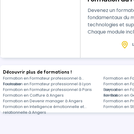
Devenez un formateur 
fondamentaux du métier, 
technologies et sup
Chaque module inclut d
inspirez vos futurs
L
Découvrir plus de formations !
Formation en Formateur professionnel à
Formation en F
Toulouse
Formation en Formateur professionnel à Lyon
Formation en F
Formation en Formateur professionnel à Paris
Bayonne
Formation en F
Formation en Coiffure à Angers
en-Brie
Formation en G
Formation en Devenir manager à Angers
Formation en Pr
Formation en Intelligence émotionnelle et
Formation en S
relationnelle à Angers