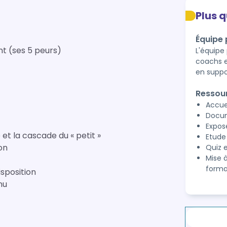
Plus 
Équipe
t (ses 5 peurs)
L'équipe
coachs e
en suppo
Ressou
Accue
Docum
Expos
et la cascade du « petit »
Etude
ion
Quiz e
Mise 
forma
isposition
nu