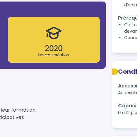
d'ani
Prérequ
Cette
devan
Conna
2020
Date de création
Condi
Accessi
Accessib
Capaci
 leur formation
0 à 12 pl
icipatives