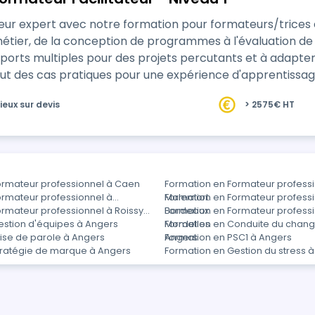
expert avec notre formation pour formateurs/trices en quelque
de la conception de programmes à l'évaluation de vos sessions. Appren
ports multiples pour des projets percutants et à adapte
es cas pratiques pour une expérience d'apprentissage immersive et
 apprenants avec …
ieux sur devis
> 2575€ HT
ormateur professionnel à Caen
Formation en Formateur professi
ormateur professionnel à
Malemort
Formation en Formateur professi
ormateur professionnel à Roissy-
Bordeaux
Formation en Formateur professi
estion d'équipes à Angers
Mordelles
Formation en Conduite du chan
ise de parole à Angers
Angers
Formation en PSC1 à Angers
tratégie de marque à Angers
Formation en Gestion du stress 