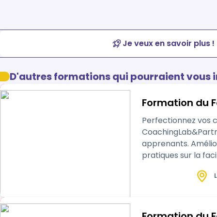
Je veux en savoir plus !
D'autres formations qui pourraient vous 
Formation du F
Perfectionnez vos comp
CoachingLab&Partner
apprenants. Améliorez vo
pratiques sur la facilitation graphiq
animer avec. Cette
L
Formation du F