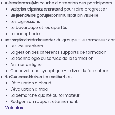
Gérer le groupe
S’adapter à la courbe d’attention des participants
Valoriser les interventions pour faire progresser
Les participants en retard
Règles d’une bonne communication visuelle
Le silence du groupe
Les digressions
Le bavardage et les apartés
La cacophonie
Les outils du formateur
L’agressivité : le leader du groupe - le formateur co
Les ice Breakers
La gestion des differents supports de formation
La technologie au service de la formation
Animer en ligne
Concevoir une synoptique - le livre du formateur
Commercialiser sa production
Savoir conclure sa formation
L'évaluation à chaud
L'évaluation à froid
La démarche qualité du formateur
Rédiger son rapport étonnement
Voir plus