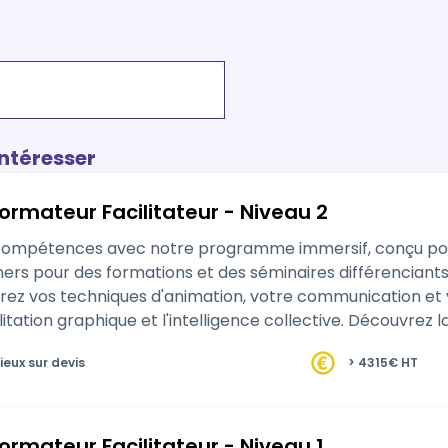
intéresser
ormateur Facilitateur - Niveau 2
étences avec notre programme immersif, conçu pour les formateurs.
s pour des formations et des séminaires différenciants e
s techniques d'animation, votre communication et votre écoute active.
ue et l'intelligence collective. Découvrez la Process Communication Model et comment
 format…
ieux sur devis
> 4315€ HT
ormateur Facilitateur - Niveau 1