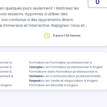
0
s jours seulement ! Maîtrisez les
ez à utiliser des
r vos contenus à des apprenants divers.
 interactive. Rejoignez-nous et
5 jours | 36 heures
onnel à
Formation en Formateur professionnel à
onnel à
Limoges
Formation en Formateur professionnel à Anglet
onnel à
Formations dans Formateur professionnel à
gement à
distance
Formation en Communication professionnelle à
Angers
Formation en Vente et négociation à Angers
à Angers
Formation en Sécurité à Angers