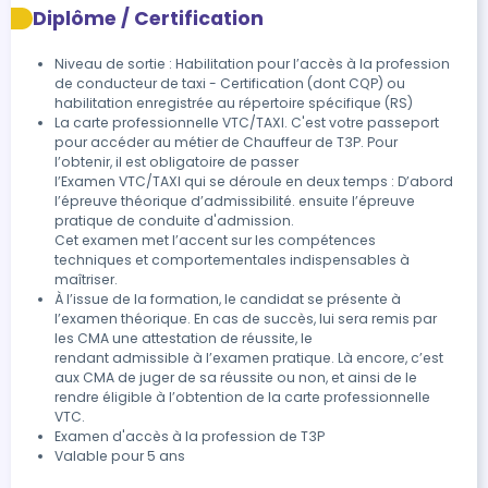
Diplôme / Certification
- Élaborer un parcours d’un lieu de prise en charge à un
lieu de dépose des clients ; - Utiliser un GPS
Niveau de sortie : Habilitation pour l’accès à la profession
(programmation, suivi de l’itinéraire) et utiliser un plan
de conducteur de taxi - Certification (dont CQP) ou
ou une carte routière ; - Adapter le parcours à
habilitation enregistrée au répertoire spécifique (RS)
d’éventuelles difficultés inattendues (embouteillages,
La carte professionnelle VTC/TAXI. C'est votre passeport 
travaux…) ; - Préparer un parcours en fonction de la
pour accéder au métier de Chauffeur de T3P. Pour 
commande des clients C.2- Savoir délivrer des
l’obtenir, il est obligatoire de passer

informations touristiques et pratiques : Délivrer des
l’Examen VTC/TAXI qui se déroule en deux temps : D’abord 
l’épreuve théorique d’admissibilité. ensuite l’épreuve 
informations de base sur les sites et monuments
pratique de conduite d'admission.

d’intérêt culturel et touristique situés à proximité du
Cet examen met l’accent sur les compétences 
lieu de l’épreuve et sur les lieux publics (gares,
techniques et comportementales indispensables à 
hôpitaux, etc)
maîtriser.
D- Facturation et paiement :
À l’issue de la formation, le candidat se présente à 
D.1- Savoir établir le prix de la prestation, facturer et
l’examen théorique. En cas de succès, lui sera remis par 
les CMA une attestation de réussite, le

procéder à l’encaissement : - Calculer le prix de la
rendant admissible à l’examen pratique. Là encore, c’est 
course / de la mission ; - Établir les documents
aux CMA de juger de sa réussite ou non, et ainsi de le 
(facture…) ; - Encaisser le paiement, notamment avec
rendre éligible à l’obtention de la carte professionnelle 
le terminal de paiement électronique ; D.2- Savoir
VTC.
utiliser les équipements spéciaux des taxis : - Utiliser
Examen d'accès à la profession de T3P
des équipements spéciaux (compteur
Valable pour 5 ans
horokilométrique, dispositif lumineux, plaque,