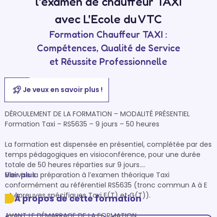
l'examen de chauffeur TAXI
avec L'Ecole du VTC
Formation Chauffeur TAXI :
Compétences, Qualité de Service
et Réussite Professionnelle
Je veux en savoir plus !
DÉROULEMENT DE LA FORMATION – MODALITÉ PRÉSENTIEL

Formation Taxi – RS5635 – 9 jours – 50 heures

La formation est dispensée en présentiel, complétée par des 
temps pédagogiques en visioconférence, pour une durée 
totale de 50 heures réparties sur 9 jours.

Elle vise la préparation à l’examen théorique Taxi 
Voir plus
conformément au référentiel RS5635 (tronc commun A à E 
et épreuves spécifiques Taxi F(T) et G(T)).

À propos de cette formation
AVANT LE DÉMARRAGE DE LA FORMATION
