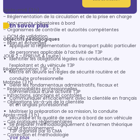
Après-midi (3 h)

– Réglementation de la circulation et de la prise en charge

– Documents obligatoires à bord

En savoir plus
– Organismes de contrôle et autorités compétentes

– QCM de validation

Objectifs pédagogiques
– Bilan et échanges

Appliquer la réglementation du transport public particulier
de personnes applicable à l’activité de T3P
JOUR 2 – ÉPREUVE A (suite)

Identifier les obligations légales du conducteur, de
l’exploitant et du véhicule T3P
Réglementation T3P – 6 h

Mettre en œuvre les règles de sécurité routière et de
conduite professionnelle
Matinée (3 h)

Gérer les fondamentaux administratifs, fiscaux et
– Responsabilités professionnelles

commerciaux d’une activité T3P
– Infractions, sanctions et contrôles

Communiquer efficacement avec la clientèle en français
– Obligations vis-à-vis de la clientèle

et en anglais professionnel
Maîtriser la préparation de sa mission, la conduite
Après-midi (3 h)

sécurisée et la qualité de service à bord de son véhicule
– Cas pratiques réglementaires

Se préparer méthodologiquement à l’examen théorique
– QCM d’entraînement

T3P organisé par la CMA
– Correction et méthodologie

Voir plus