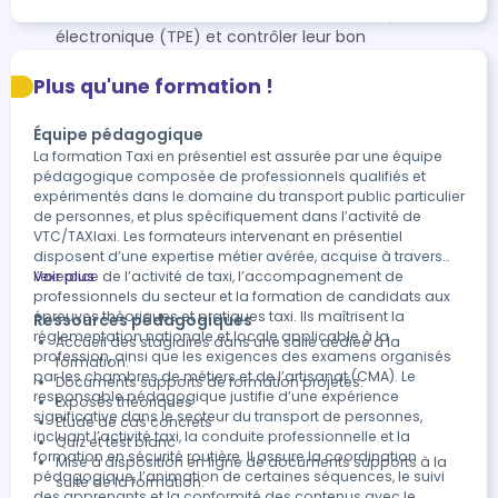
horodateur, imprimante) et le terminal de paiement
électronique (TPE) et contrôler leur bon
fonctionnement ; - Connaître la tarification locale
applicable ; - Calculer le coût estimatif d’une course
Plus qu'une formation !
en fonction de la durée, de la distance et des aléas de
la circulation.
Équipe pédagogique
La formation Taxi en présentiel est assurée par une équipe
pédagogique composée de professionnels qualifiés et
expérimentés dans le domaine du transport public particulier
de personnes, et plus spécifiquement dans l’activité de
VTC/TAXIaxi. Les formateurs intervenant en présentiel
disposent d’une expertise métier avérée, acquise à travers
l’exercice de l’activité de taxi, l’accompagnement de
Voir plus
professionnels du secteur et la formation de candidats aux
épreuves théoriques et pratiques taxi. Ils maîtrisent la
Ressources pédagogiques
réglementation nationale et locale applicable à la
Accueil des stagiaires dans une salle dédiée à la
profession, ainsi que les exigences des examens organisés
formation.
par les chambres de métiers et de l’artisanat (CMA). Le
Documents supports de formation projetés.
responsable pédagogique justifie d’une expérience
Exposés théoriques
significative dans le secteur du transport de personnes,
Etude de cas concrets
incluant l’activité taxi, la conduite professionnelle et la
Quiz et test blanc
formation en sécurité routière. Il assure la coordination
Mise à disposition en ligne de documents supports à la
pédagogique, l’animation de certaines séquences, le suivi
suite de la formation.
des apprenants et la conformité des contenus avec le