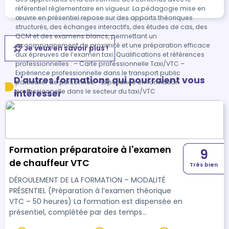
référentiel réglementaire en vigueur. La pédagogie mise en
œuvre en présentiel repose sur des apports théoriques
structurés, des échanges interactifs, des études de cas, des
QCM et des examens blancs, permettant un
accompagnement de proximité et une préparation efficace
Je veux en savoir plus !
aux épreuves de l’examen taxi. Qualifications et références
professionnelles : – Carte professionnelle Taxi/VTC –
Expérience professionnelle dans le transport public
D'autres formations qui pourraient vous
particulier de personnes – Expérience en formation
professionnelle dans le secteur du taxi/VTC
intéresser
Formation préparatoire à l'examen
9
de chauffeur VTC
Très bien
DÉROULEMENT DE LA FORMATION – MODALITÉ
PRÉSENTIEL (Préparation à l’examen théorique
VTC – 50 heures) La formation est dispensée en
présentiel, complétée par des temps
pédagogiques en visioconférence, pour une