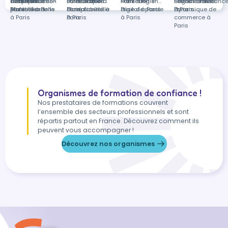
Yvette
Courcelles-lès-
d'équipes à
Communication
Formation en
émotionnelle
Bureautique à
Formation en
Toulouse
Paris
Marketing
Formation en
Denis
négociation à
Environnement
Formation en
distanc
Montbéliard
Paris
professionnelle
Sécurité à Paris
et relationnelle
Paris
Comptabilité à
digital à Paris
Prise de parole
Paris
à Paris
Dynamique de
à Paris
à Paris
Paris
à Paris
commerce à
Paris
Organismes de formation de confiance !
Nos prestataires de formations couvrent
l’ensemble des secteurs professionnels et sont
répartis partout en France. Découvrez comment ils
peuvent vous accompagner !
Découvrez nos organismes