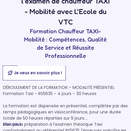
l'examen de chauffeur TAXI
- Mobilité avec L'Ecole du
VTC
Formation Chauffeur TAXI-
Mobilité : Compétences, Qualité
de Service et Réussite
Professionnelle
Je veux en savoir plus !
DÉROULEMENT DE LA FORMATION – MODALITÉ PRÉSENTIEL

Formation Taxi – RS5635 – 4 jours – 30 heures

La formation est dispensée en présentiel, complétée par des 
temps pédagogiques en visioconférence, pour une durée 
totale de 50 heures réparties sur 9 jours.

Elle vise la préparation à l’examen théorique Taxi 
Voir plus
conformément au référentiel RS5635 (épreuves spécifiques 