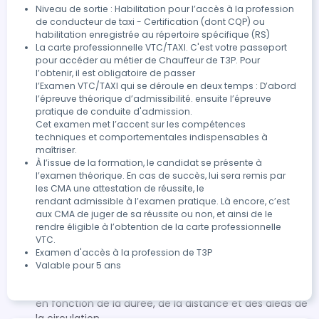
travaux…) ; - Préparer un parcours en fonction de la
Niveau de sortie : Habilitation pour l’accès à la profession
commande des clients C.2- Savoir délivrer des
de conducteur de taxi - Certification (dont CQP) ou
informations touristiques et pratiques : Délivrer des
habilitation enregistrée au répertoire spécifique (RS)
La carte professionnelle VTC/TAXI. C'est votre passeport 
informations de base sur les sites et monuments
pour accéder au métier de Chauffeur de T3P. Pour 
d’intérêt culturel et touristique situés à proximité du
l’obtenir, il est obligatoire de passer

lieu de l’épreuve et sur les lieux publics (gares,
l’Examen VTC/TAXI qui se déroule en deux temps : D’abord 
hôpitaux, etc)
l’épreuve théorique d’admissibilité. ensuite l’épreuve 
D- Facturation et paiement :
pratique de conduite d'admission.

D.1- Savoir établir le prix de la prestation, facturer et
Cet examen met l’accent sur les compétences 
techniques et comportementales indispensables à 
procéder à l’encaissement : - Calculer le prix de la
maîtriser.
course / de la mission ; - Établir les documents
À l’issue de la formation, le candidat se présente à 
(facture…) ; - Encaisser le paiement, notamment avec
l’examen théorique. En cas de succès, lui sera remis par 
le terminal de paiement électronique ; D.2- Savoir
les CMA une attestation de réussite, le

utiliser les équipements spéciaux des taxis : - Utiliser
rendant admissible à l’examen pratique. Là encore, c’est 
des équipements spéciaux (compteur
aux CMA de juger de sa réussite ou non, et ainsi de le 
rendre éligible à l’obtention de la carte professionnelle 
horokilométrique, dispositif lumineux, plaque,
VTC.
horodateur, imprimante) et le terminal de paiement
Examen d'accès à la profession de T3P
électronique (TPE) et contrôler leur bon
Valable pour 5 ans
fonctionnement ; - Connaître la tarification locale
applicable ; - Calculer le coût estimatif d’une course
en fonction de la durée, de la distance et des aléas de
la circulation.