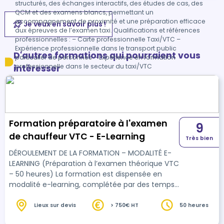
structurés, des échanges interactifs, des études de cas, des
QCM et des examens blancs, permettant un
accompagnement de proximité et une préparation efficace
Je veux en savoir plus !
aux épreuves de l’examen taxi. Qualifications et références
professionnelles : – Carte professionnelle Taxi/VTC –
Expérience professionnelle dans le transport public
D'autres formations qui pourraient vous
particulier de personnes – Expérience en formation
professionnelle dans le secteur du taxi/VTC
intéresser
Formation préparatoire à l'examen
9
de chauffeur VTC - E-Learning
Très bien
DÉROULEMENT DE LA FORMATION – MODALITÉ E-
LEARNING (Préparation à l’examen théorique VTC
– 50 heures) La formation est dispensée en
modalité e-learning, complétée par des temps
pédagogiques synchrones en visioconférence,
pour une durée totale de 50 heures. Les durées
Lieux sur devis
> 750€ HT
50 heures
indiquées correspondent à des temps