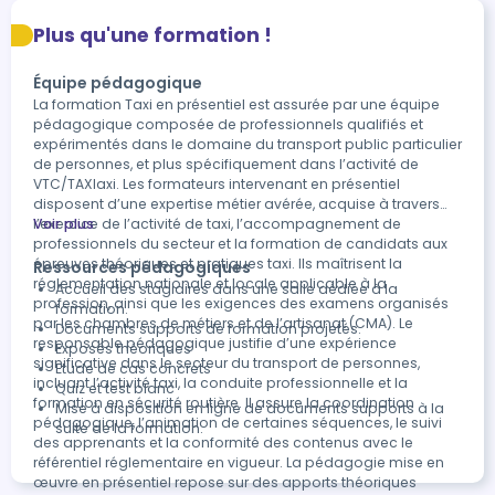
Plus qu'une formation !
Équipe pédagogique
La formation Taxi en présentiel est assurée par une équipe
pédagogique composée de professionnels qualifiés et
expérimentés dans le domaine du transport public particulier
de personnes, et plus spécifiquement dans l’activité de
VTC/TAXIaxi. Les formateurs intervenant en présentiel
disposent d’une expertise métier avérée, acquise à travers
l’exercice de l’activité de taxi, l’accompagnement de
Voir plus
professionnels du secteur et la formation de candidats aux
épreuves théoriques et pratiques taxi. Ils maîtrisent la
Ressources pédagogiques
réglementation nationale et locale applicable à la
Accueil des stagiaires dans une salle dédiée à la
profession, ainsi que les exigences des examens organisés
formation.
par les chambres de métiers et de l’artisanat (CMA). Le
Documents supports de formation projetés.
responsable pédagogique justifie d’une expérience
Exposés théoriques
significative dans le secteur du transport de personnes,
Etude de cas concrets
incluant l’activité taxi, la conduite professionnelle et la
Quiz et test blanc
formation en sécurité routière. Il assure la coordination
Mise à disposition en ligne de documents supports à la
pédagogique, l’animation de certaines séquences, le suivi
suite de la formation.
des apprenants et la conformité des contenus avec le
référentiel réglementaire en vigueur. La pédagogie mise en
œuvre en présentiel repose sur des apports théoriques