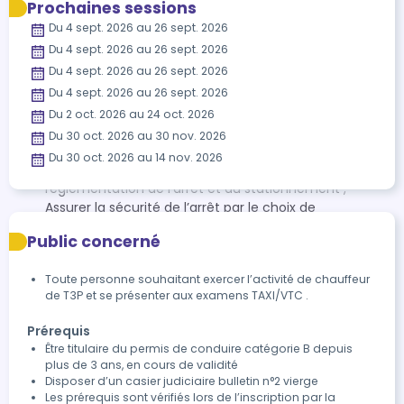
Prochaines sessions
– Dernières questions

freins et de l’accélérateur), lors des changements de
EXERCICES PRATIQUES: Mise en situation réelle
Du 4 sept. 2026 au 26 sept. 2026
– Conseils méthodologiques et gestion du stress
direction (maniement du volant, trajectoire), lors des
Manipulation des outils professionnels Jeu de rôles
Du 4 sept. 2026 au 26 sept. 2026
changements de vitesse (sauf si boîte de vitesses
Du 4 sept. 2026 au 26 sept. 2026
automatique) ; - Anticiper les situations de conduite et
leurs évolutions afin d’éviter les décélérations ou
Du 4 sept. 2026 au 26 sept. 2026
changements de directions brutaux (ajustement de
Du 2 oct. 2026 au 24 oct. 2026
l’allure à l’approche d’un feu tricolore, anticipation des
Du 30 oct. 2026 au 30 nov. 2026
décélérations…). A.3 - Prise en charge et dépose des
Du 30 oct. 2026 au 14 nov. 2026
clients et de leurs bagages : - Respecter la
réglementation de l’arrêt et du stationnement ; -
Assurer la sécurité de l’arrêt par le choix de
l’emplacement et le cas échéant par la gestion du
Public concerné
risque (attirer l’attention des clients sur les véhicules
circulant à proximité, utiliser les feux de détresse…) ; -
Toute personne souhaitant exercer l’activité de chauffeur
Manier correctement et précautionneusement les
de T3P et se présenter aux examens TAXI/VTC .
bagages (savoir porter des charges, charger et
décharger sans abîmer les sacs et valises, savoir
Prérequis
installer d’éventuels objets fragiles…)
Être titulaire du permis de conduire catégorie B depuis
B- Relation client : B.1- Avoir une présentation générale
plus de 3 ans, en cours de validité
et attitude adaptées : - Avoir une tenue vestimentaire
Disposer d’un casier judiciaire bulletin n°2 vierge
correcte et adaptée à l’activité ainsi qu’une bonne
Les prérequis sont vérifiés lors de l’inscription par la