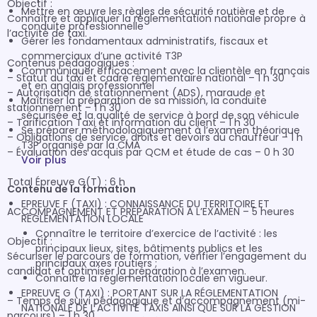
Objectif :

Mettre en œuvre les règles de sécurité routière et de
Connaître et appliquer la réglementation nationale propre à 
conduite professionnelle
l’activité de taxi.

Gérer les fondamentaux administratifs, fiscaux et
commerciaux d’une activité T3P
Contenus pédagogiques :

Communiquer efficacement avec la clientèle en français
– Statut du taxi et cadre réglementaire national – 1 h 30

et en anglais professionnel
– Autorisation de stationnement (ADS), maraude et 
Maîtriser la préparation de sa mission, la conduite
stationnement – 1 h 30

sécurisée et la qualité de service à bord de son véhicule
– Tarification Taxi et information du client – 1 h 30

Se préparer méthodologiquement à l’examen théorique
– Obligations de service, droits et devoirs du chauffeur – 1 h

T3P organisé par la CMA
– Évaluation des acquis par QCM et étude de cas – 0 h 30

Voir plus
Total Épreuve G(T) : 6 h

Contenu de la formation
EPREUVE F (TAXI) : CONNAISSANCE DU TERRITOIRE ET
ACCOMPAGNEMENT ET PRÉPARATION À L’EXAMEN – 5 heures

RÉGLEMENTATION LOCALE
Connaître le territoire d’exercice de l’activité : les
Objectif :

principaux lieux, sites, bâtiments publics et les
Sécuriser le parcours de formation, vérifier l’engagement du 
principaux axes routiers ;
candidat et optimiser la préparation à l’examen.

Connaître la réglementation locale en vigueur.
EPREUVE G (TAXI) : PORTANT SUR LA RÉGLEMENTATION
– Temps de suivi pédagogique et d’accompagnement (mi-
NATIONALE DE L'ACTIVITÉ TAXIS AINSI QUE SUR LA GESTION
parcours) – 1 h 30
