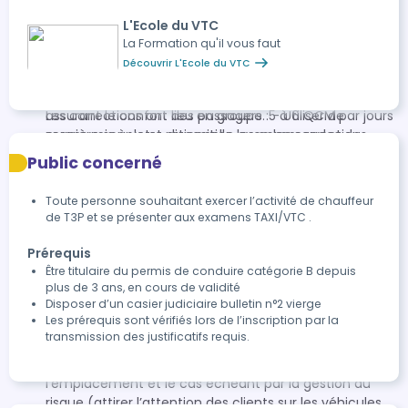
route, densité de circulation, conditions
connaissances individuelles de chacun. Puis, un
météorologiques) ; - Respecter les distances et
examen blanc à la fin de leur formation. Cela, dans le
L'Ecole du VTC
marges de sécurité ; - Respecter les autres usagers et
but de voir les effets positifs de notre formation.
La Formation qu'il vous faut
apporter toute la vigilance nécessaire aux usagers
Evaluation continue : Nos apprenants réalisent des
Découvrir L'Ecole du VTC
vulnérables (piétons, deux-roues) ; - Appliquer les
QCM et quizz sous format papier et digital, pour
principes d’écoconduite. A.2- Souplesse de la conduite
pouvoir appliquer la théorie communiqué en amont.
assurant le confort des passagers : - Utiliser de
Les corrections ont lieu en groupe. 5 à 6 QCM par jours
manière souple et rationnelle les commandes du
serons mis à votre disposition avec les corrections
véhicule lors des changements d’allure (utilisation des
supervisé par vos formateur.
Public concerné
freins et de l’accélérateur), lors des changements de
EXERCICES PRATIQUES: Mise en situation réelle
direction (maniement du volant, trajectoire), lors des
Manipulation des outils professionnels Jeu de rôles
Toute personne souhaitant exercer l’activité de chauffeur
changements de vitesse (sauf si boîte de vitesses
de T3P et se présenter aux examens TAXI/VTC .
automatique) ; - Anticiper les situations de conduite et
leurs évolutions afin d’éviter les décélérations ou
Prérequis
changements de directions brutaux (ajustement de
Être titulaire du permis de conduire catégorie B depuis
l’allure à l’approche d’un feu tricolore, anticipation des
plus de 3 ans, en cours de validité
Disposer d’un casier judiciaire bulletin n°2 vierge
décélérations…). A.3 - Prise en charge et dépose des
Les prérequis sont vérifiés lors de l’inscription par la
clients et de leurs bagages : - Respecter la
transmission des justificatifs requis.
réglementation de l’arrêt et du stationnement ; -
Assurer la sécurité de l’arrêt par le choix de
l’emplacement et le cas échéant par la gestion du
risque (attirer l’attention des clients sur les véhicules