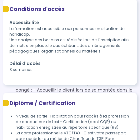
circulant à proximité, utiliser les feux de détresse…) ; -
Conditions d'accès
Manier correctement et précautionneusement les
bagages (savoir porter des charges, charger et
Accessibilité
décharger sans abîmer les sacs et valises, savoir
La formation est accessible aux personnes en situation de 
installer d’éventuels objets fragiles…)
handicap.

B- Relation client : B.1- Avoir une présentation générale
Une analyse des besoins est réalisée lors de l’inscription afin 
et attitude adaptées : - Avoir une tenue vestimentaire
de mettre en place, le cas échéant, des aménagements 
correcte et adaptée à l’activité ainsi qu’une bonne
pédagogiques, organisationnels ou matériels.
présentation générale ; - Avoir des attitudes et
Délai d'accès
comportements adaptés (démarche, gestes, accueil
3 semaines
des personnes à mobilité réduite…) ; - Être discret,
courtois et respectueux du client. B.2- Savoir accueillir
le client, se comporter durant le parcours et prendre
congé : - Accueillir le client lors de sa montée dans le
véhicule, de façon adaptée à l’activité ; - Converser
Diplôme / Certification
durant le parcours si le client le désire en restant
neutre et discret ; veiller aux éléments de confort
(température de l’habitacle, radio…) ; - Prendre congé
Niveau de sortie : Habilitation pour l’accès à la profession
de conducteur de taxi - Certification (dont CQP) ou
du client lors de l’arrivée au point de destination, de
habilitation enregistrée au répertoire spécifique (RS)
façon adaptée à l’activité. B.3 - Savoir vérifier l’état du
La carte professionnelle VTC/TAXI. C'est votre passeport 
véhicule avant et après la prestation : - Veiller au bon
pour accéder au métier de Chauffeur de T3P. Pour 