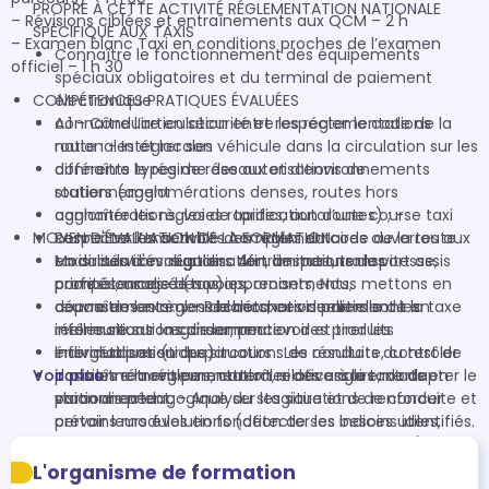
PROPRE À CETTE ACTIVITÉ RÉGLEMENTATION NATIONALE
– Révisions ciblées et entraînements aux QCM – 2 h

SPÉCIFIQUE AUX TAXIS
– Examen blanc Taxi en conditions proches de l’examen 
Connaître le fonctionnement des équipements
officiel – 1 h 30

spéciaux obligatoires et du terminal de paiement
COMPÉTENCES PRATIQUES ÉVALUÉES
électronique
connaître l’articulation entre les réglementations
A.1 - Conduire en sécurité et respecter le code de la
nationales et locales
route : - Intégrer son véhicule dans la circulation sur les
connaître le régime des autorisations de
différents types de réseaux et d’environnements
stationnement
routiers (agglomérations denses, routes hors
connaître les règles de tarification d’une course taxi
agglomérations, voies rapides, autoroutes) ; -
MOYEN D'ÉVALUATION DE LA FORMATION
connaître les activités complémentaires ouvertes aux
Respecter l’ensemble des règles du code de la route
taxis : services réguliers de transport, transport assis
en circulation : signalisation, limitations de vitesse,
Modalités d'évaluation : Afin de mesurer les
professionnalisé (tap)
priorités, usage des voies, croisements,
compétences de nos apprenants, Nous mettons en
connaître les règles de détaxation partielle de la taxe
dépassements… ; - Rechercher visuellement les
œuvre des examens blancs, ces derniers sont en
intérieure sur la consommation des produits
informations : regarder, percevoir et tirer les
réelles situations d'examen.
énergétiques (ticpe)
informations sur les situations de conduite, contrôler
Individualisation du parcours : Les résultats du test de
Voir plus
connaître la réglementation relative à la taxe de
dans les rétroviseurs, contrôler des angles morts en
positionnement permettent, si nécessaire, d’adapter le
stationnement.
vision directe… ; - Analyser les situations de conduite et
parcours pédagogique du stagiaire et de renforcer
prévoir leurs évolutions (détecter les indices utiles,
certains modules en fonction de ses besoins identifiés.
comprendre les intentions des autres usagers…) ; -
Nous mettons en place un test de positionnement
Adapter l’allure aux circonstances (type et état de la
avant l’entrée en formation. Cela afin de voir les
L'organisme de formation