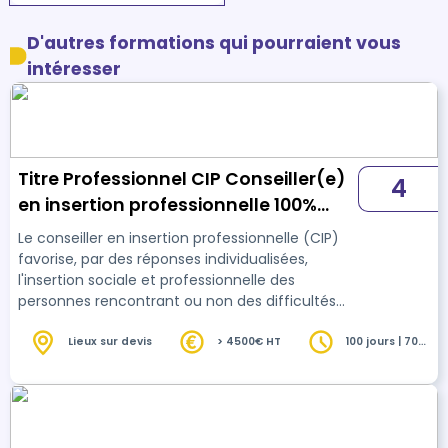
D'autres formations qui pourraient vous
intéresser
Titre Professionnel CIP Conseiller(e)
4
en insertion professionnelle 100%
Hybride Niveau V (DUT/BTS) - FOAD
Le conseiller en insertion professionnelle (CIP)
favorise, par des réponses individualisées,
l'insertion sociale et professionnelle des
personnes rencontrant ou non des difficultés
d'insertion ou de reconversion, en prenant en
compte les dimensions multiples de l'insertion :
Lieux sur devis
> 4500€ HT
100 jours | 700
heures
emploi, formation, logement, santé, mobilité,
accès aux droits Son action vise à les
accompagner pour construire et s'approprier un
parcours d'accès à l'emploi et surmonter
progressivement les freins rencontrés. 700h de