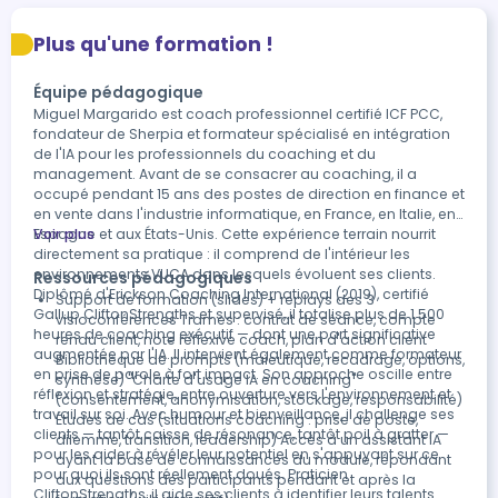
Plus qu'une formation !
Équipe pédagogique
Miguel Margarido est coach professionnel certifié ICF PCC,
fondateur de Sherpia et formateur spécialisé en intégration
de l'IA pour les professionnels du coaching et du
management. Avant de se consacrer au coaching, il a
occupé pendant 15 ans des postes de direction en finance et
en vente dans l'industrie informatique, en France, en Italie, en
Espagne et aux États-Unis. Cette expérience terrain nourrit
Voir plus
directement sa pratique : il comprend de l'intérieur les
environnements VUCA dans lesquels évoluent ses clients.
Ressources pédagogiques
Diplômé d'Erickson Coaching International (2019), certifié
Support de formation (slides) + replays des 3
Gallup CliftonStrengths et supervisé, il totalise plus de 1 500
visioconférences Trames : contrat de séance, compte
heures de coaching exécutif — dont une part significative
rendu client, note réflexive coach, plan d'action client
augmentée par l'IA. Il intervient également comme formateur
Bibliothèque de prompts (maïeutique, recadrage, options,
en prise de parole à fort impact. Son approche oscille entre
synthèse) "Charte d'usage IA en coaching"
réflexion et stratégie, entre ouverture vers l'environnement et
(consentement, anonymisation, stockage, responsabilité)
travail sur soi. Avec humour et bienveillance, il challenge ses
Études de cas (situations coaching : prise de poste,
clients — tantôt caisse de résonance, tantôt poil à gratter —
dilemme, transition, leadership) Accès à un assistant IA
pour les aider à révéler leur potentiel en s'appuyant sur ce
ayant la base de connaissances du module, répondant
pour quoi ils sont réellement doués. Praticien
aux questions des participants pendant et après la
CliftonStrengths, il aide ses clients à identifier leurs talents