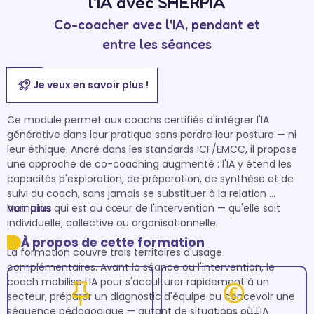
l'IA avec SHERPIA
Co-coacher avec l'IA, pendant et
entre les séances
Je veux en savoir plus !
Ce module permet aux coachs certifiés d'intégrer l'IA 
générative dans leur pratique sans perdre leur posture — ni 
leur éthique. Ancré dans les standards ICF/EMCC, il propose 
une approche de co-coaching augmenté : l'IA y étend les 
capacités d'exploration, de préparation, de synthèse et de 
suivi du coach, sans jamais se substituer à la relation 
humaine qui est au cœur de l'intervention — qu'elle soit 
Voir plus
individuelle, collective ou organisationnelle.

À propos de cette formation
La formation couvre trois territoires d'usage 
complémentaires. Avant la séance ou l'intervention, le 
coach mobilise l'IA pour s'acculturer rapidement à un 
secteur, préparer un diagnostic d'équipe ou concevoir une 
séquence pédagogique — autant de situations où l'IA 