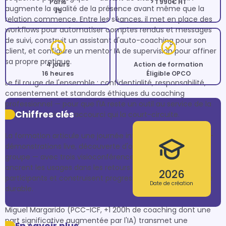
Paris
> 1 990€ HT
augmente la qualité de la présence avant même que la 
75
relation commence. Entre les séances, il met en place des 
workflows pour automatiser comptes rendus et messages 
de suivi, construit un assistant d'auto-coaching pour son 
client, et configure un mentor IA de supervision pour affiner 
sa propre pratique.

4 jours
Action de formation
16 heures
Éligible OPCO
Le fil rouge de l'ensemble : confidentialité, responsabilité, 
consentement et standards éthiques du coaching 
professionnel — pour que l'IA reste un outil au service de la 
Chiffres clés
relation, jamais un raccourci qui la court-circuite.

La formation articule une journée intensive en présentiel — 
démonstrations live, découverte d'outils et pratique en 
groupe — avec trois visioconférences de 3 heures qui 
ancrent les usages dans les retours de terrain réels des 
2026
participants et construisent progressivement une pratique 
Date de création
durable.

Miguel Margarido (PCC-ICF, +1 200h de coaching dont une 
part significative augmentée par l'IA) transmet une 