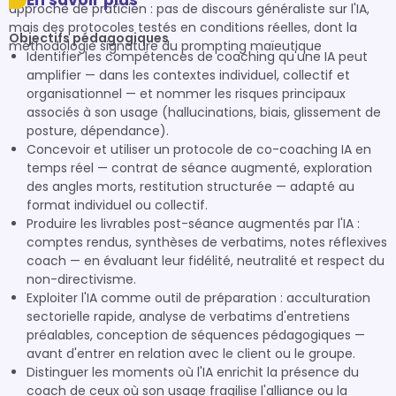
En savoir plus
approche de praticien : pas de discours généraliste sur l'IA, 
mais des protocoles testés en conditions réelles, dont la 
Objectifs pédagogiques
méthodologie signature du prompting maïeutique
Identifier les compétences de coaching qu'une IA peut
amplifier — dans les contextes individuel, collectif et
organisationnel — et nommer les risques principaux
associés à son usage (hallucinations, biais, glissement de
posture, dépendance).
Concevoir et utiliser un protocole de co-coaching IA en
temps réel — contrat de séance augmenté, exploration
des angles morts, restitution structurée — adapté au
format individuel ou collectif.
Produire les livrables post-séance augmentés par l'IA :
comptes rendus, synthèses de verbatims, notes réflexives
coach — en évaluant leur fidélité, neutralité et respect du
non-directivisme.
Exploiter l'IA comme outil de préparation : acculturation
sectorielle rapide, analyse de verbatims d'entretiens
préalables, conception de séquences pédagogiques —
avant d'entrer en relation avec le client ou le groupe.
Distinguer les moments où l'IA enrichit la présence du
coach de ceux où son usage fragilise l'alliance ou la