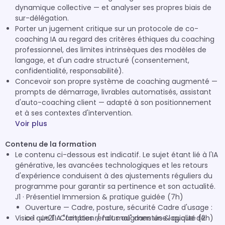
dynamique collective — et analyser ses propres biais de
sur-délégation.
Porter un jugement critique sur un protocole de co-
coaching IA au regard des critères éthiques du coaching
professionnel, des limites intrinsèques des modèles de
langage, et d'un cadre structuré (consentement,
confidentialité, responsabilité).
Concevoir son propre système de coaching augmenté —
prompts de démarrage, livrables automatisés, assistant
d'auto-coaching client — adapté à son positionnement
et à ses contextes d'intervention.
Voir plus
Contenu de la formation
Le contenu ci-dessous est indicatif. Le sujet étant lié à l'IA
générative, les avancées technologiques et les retours
d'expérience conduisent à des ajustements réguliers du
programme pour garantir sa pertinence et son actualité.
J1 · Présentiel Immersion & pratique guidée (7h)
Ouverture — Cadre, posture, sécurité Cadre d'usage :
Visio 1 · J+21 · Comptes rendus augmentés & qualité (2h)
ce que l'IA "fait bien / fait mal" dans une logique de